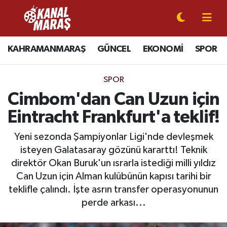
CANLI YAYIN
Kahramanmaraş Nöbetçi Eczaneler
KAHRAMANMARAŞ
GÜNCEL
EKONOMİ
SPOR
KAHRAMANMARAŞ
Kahramanmaraş Hava Durumu
SPOR
GÜNCEL
Kahramanmaraş Namaz Vakitleri
Cimbom'dan Can Uzun için
Eintracht Frankfurt'a teklif!
SPOR
Kahramanmaraş Trafik Yoğunluk Haritası
Yeni sezonda Şampiyonlar Ligi'nde devleşmek
SİYASET
Süper Lig Puan Durumu ve Fikstür
isteyen Galatasaray gözünü kararttı! Teknik
direktör Okan Buruk'un ısrarla istediği milli yıldız
EKONOMİ
Tüm Manşetler
Can Uzun için Alman kulübünün kapısı tarihi bir
teklifle çalındı. İşte asrın transfer operasyonunun
GÜNDEM
Son Dakika Haberleri
perde arkası...
MAGAZİN
Haber Arşivi