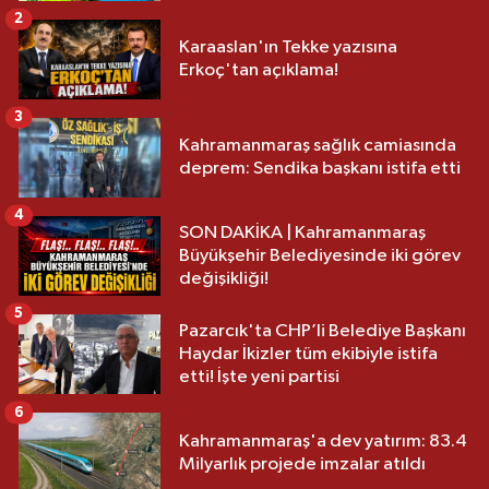
2
Karaaslan'ın Tekke yazısına
Erkoç'tan açıklama!
3
Kahramanmaraş sağlık camiasında
deprem: Sendika başkanı istifa etti
4
SON DAKİKA | Kahramanmaraş
Büyükşehir Belediyesinde iki görev
değişikliği!
5
Pazarcık'ta CHP’li Belediye Başkanı
Haydar İkizler tüm ekibiyle istifa
etti! İşte yeni partisi
6
Kahramanmaraş'a dev yatırım: 83.4
Milyarlık projede imzalar atıldı