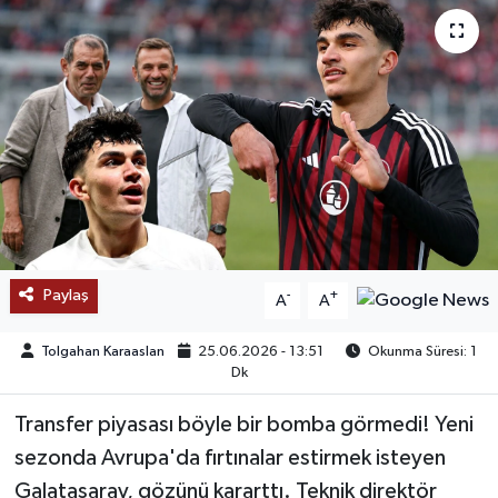
SAĞLIK
EĞİTİM
BÖLGE
KEŞFET
POPÜLER
Paylaş
-
+
A
A
DÜNYA
Tolgahan Karaaslan
25.06.2026 - 13:51
Okunma Süresi: 1
Dk
TREND
Transfer piyasası böyle bir bomba görmedi! Yeni
MEDYA
sezonda Avrupa'da fırtınalar estirmek isteyen
Galatasaray, gözünü kararttı. Teknik direktör
OTOMOTİV