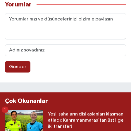
Yorumlar
Gönder
Çok Okunanlar
1
Yeşil sahaların dişi aslanları klasman
atladı: Kahramanmaraş’tan üst lige
iki transfer!