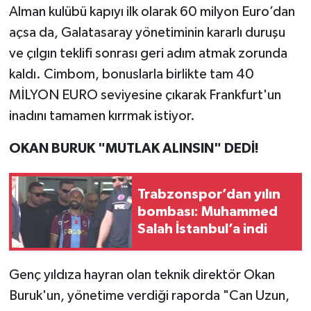
Alman kulübü kapıyı ilk olarak 60 milyon Euro’dan
açsa da, Galatasaray yönetiminin kararlı duruşu
ve çılgın teklifi sonrası geri adım atmak zorunda
kaldı. Cimbom, bonuslarla birlikte tam 40
MİLYON EURO seviyesine çıkarak Frankfurt'un
inadını tamamen kırrmak istiyor.
OKAN BURUK "MUTLAK ALINSIN" DEDİ!
Trabzonspor’dan yılın
bombası: Muhammed
Salah İstanbul’a indi
Genç yıldıza hayran olan teknik direktör Okan
Buruk'un, yönetime verdiği raporda "Can Uzun,