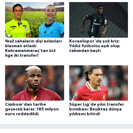
Yeşil sahaların dişi aslanları
Kocaelispor'da şok kriz:
klasman atladı:
Yıldız futbolcu aşık olup
Kahramanmaraş’tan üst
takımdan kaçtı
lige iki transfer!
Cimbom'dan tarihe
Süper Lig'de yılın transfer
geçecek karar: 185 milyon
bombası: Beşiktaş dünya
euro reddedildi
yıldızını bitirdi