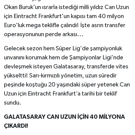
Okan Buruk'un ısrarla istediği milli yıldız Can Uzun
TEKNOLOJİ
için Eintracht Frankfurt'un kapısı tam 40 milyon
Euro'luk mega teklifle çalındı! İşte asrın transfer
YAŞAM
operasyonunun perde arkası...
KÜLTÜR SANAT
Gelecek sezon hem Süper Lig'de şampiyonluk
unvanını korumak hem de Şampiyonlar Ligi'nde
devleşmek isteyen Galatasaray, transferde vites
yükseltti! Sarı-kırmızılı yönetim, uzun süredir
peşinde koştuğu 20 yaşındaki süper yetenek Can
Uzun için Eintracht Frankfurt’a tarihi bir teklif
sundu.
GALATASARAY CAN UZUN İÇİN 40 MİLYONA
ÇIKARDI!