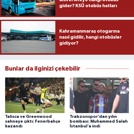
gider? KSÜ otobüs hatları
Kahramanmaraş otogarına
nasıl gidilir, hangi otobüsler
gidiyor?
Bunlar da ilginizi çekebilir
Talisca ve Greenwood
Trabzonspor’dan yılın
sahneye çıktı: Fenerbahçe
bombası: Muhammed Salah
kazandı
İstanbul’a indi