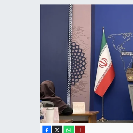
SAĞLIK
EĞİTİM
BÖLGE
KEŞFET
POPÜLER
DÜNYA
TREND
MEDYA
OTOMOTİV