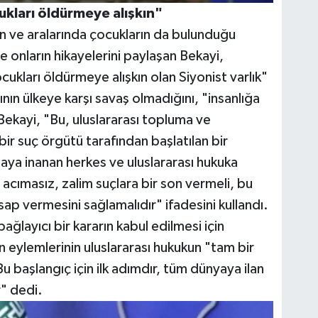
ukları öldürmeye alışkın"
den ve aralarında çocukların da bulunduğu
ve onların hikayelerini paylaşan Bekayi,
ukları öldürmeye alışkın olan Siyonist varlık"
arının ülkeye karşı savaş olmadığını, "insanlığa
ekayi, "Bu, uluslararası topluma ve
ir suç örgütü tarafından başlatılan bir
amaya inanan herkes ve uluslararası hukuka
acımasız, zalim suçlara bir son vermeli, bu
sap vermesini sağlamalıdır" ifadesini kullandı.
bağlayıcı bir kararın kabul edilmesi için
'in eylemlerinin uluslararası hukukun "tam bir
u başlangıç için ilk adımdır, tüm dünyaya ilan
r" dedi.