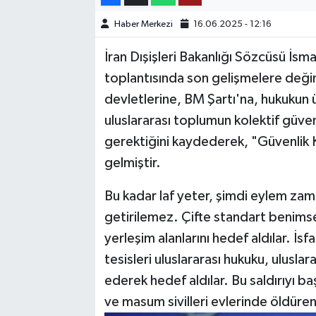
Haber Merkezi
16.06.2025 - 12:16
TEKNOLOJİ
İran Dışişleri Bakanlığı Sözcüsü İsm
YAŞAM
toplantısında son gelişmelere değind
devletlerine, BM Şartı'na, hukukun 
KÜLTÜR SANAT
uluslararası toplumun kolektif güve
gerektiğini kaydederek, "Güvenlik K
gelmiştir.
Bu kadar laf yeter, şimdi eylem zam
getirilemez. Çifte standart benims
yerleşim alanlarını hedef aldılar. İs
tesisleri uluslararası hukuku, ulusla
ederek hedef aldılar. Bu saldırıyı b
ve masum sivilleri evlerinde öldüre