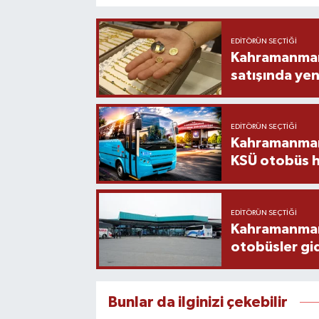
EDITÖRÜN SEÇTIĞI
Kahramanmara
satışında yen
EDITÖRÜN SEÇTIĞI
Kahramanmara
KSÜ otobüs h
EDITÖRÜN SEÇTIĞI
Kahramanmaraş
otobüsler gi
Bunlar da ilginizi çekebilir