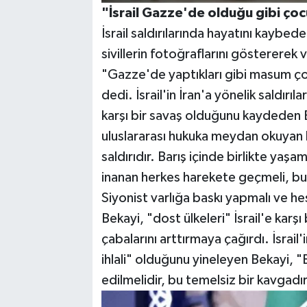
"İsrail Gazze'de olduğu gibi çoc
İsrail saldırılarında hayatını kaybe
sivillerin fotoğraflarını göstererek 
"Gazze'de yaptıkları gibi masum çoc
dedi. İsrail'in İran'a yönelik saldırıl
karşı bir savaş olduğunu kaydeden B
uluslararası hukuka meydan okuyan b
saldırıdır. Barış içinde birlikte yaş
inanan herkes harekete geçmeli, bu 
Siyonist varlığa baskı yapmalı ve he
Bekayi, "dost ülkeleri" İsrail'e karşı 
çabalarını arttırmaya çağırdı. İsrail
ihlali" olduğunu yineleyen Bekayi, "B
edilmelidir, bu temelsiz bir kavgadı