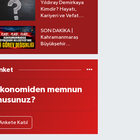
Yıldıray Demirkaya
Kimdir? Hayatı,
Kariyeri ve Vefat
Nedeni Nedir?
SON DAKİKA |
Kahramanmaraş
Büyükşehir
Belediyesinde iki
görev değişikliği!
nket
konomiden memnun
usunuz?
Ankete Katıl