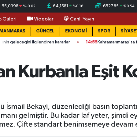
55,0398
64,1581
6527.85
%
-0.02
%
0.16
%
0.54
o Galeri
Videolar
Canlı Yayın
AMANMARAŞ
GÜNCEL
EKONOMİ
SPOR
SİYASE
gilendiren kararlar
14:55
Kahramanmaraş’ta feci iş kazası: Kamy
gan Kurbanla Eşit
üsü İsmail Bekayi, düzenlediği basın toplan
amanı gelmiştir. Bu kadar laf yeter, şimdi
lemez. Çifte standart benimsemeye devam 