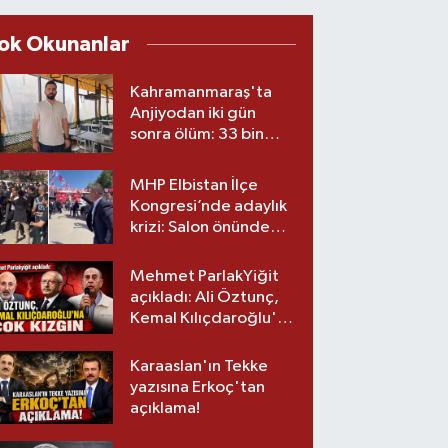
ok Okunanlar
Kahramanmaraş'ta
Anjiyodan iki gün
sonra ölüm: 33 bin
liralık stent iddiası
savcılıkta
MHP Elbistan İlçe
Kongresi’nde adaylık
krizi: Salon önünde
biber gazlı müdahale
Mehmet ParlakYiğit
açıkladı: Ali Öztunç,
Kemal Kılıçdaroğlu'na
çok kızgın!
Karaaslan'ın Tekke
yazısına Erkoç'tan
açıklama!