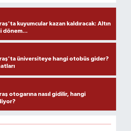
ş'ta kuyumcular kazan kaldıracak: Altın
i dönem...
ş'ta üniversiteye hangi otobüs gider?
atları
 otogarına nasıl gidilir, hangi
diyor?