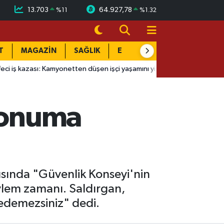
13.703
64.927,78
%
11
%
1.32
T
MAGAZİN
SAĞLIK
EĞİTİM
YAŞAM
DÜN
onetten düşen işçi yaşamını yitirdi
14:51
Yeraltı'nın Sultan'ı
 Konuma
tısında "Güvenlik Konseyi'nin
 eylem zamanı. Saldırgan,
edemezsiniz" dedi.