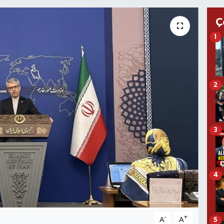
Ç
1
2
3
4
-
+
A
A
5