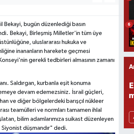
ail Bekayi, bugün düzenlediği basın
6
i. Bekayi, Birleşmiş Milletler'in tüm üye
üstünlüğüne, uluslararası hukuka ve
nliğine inananların harekete geçmesi
onseyi'nin gerekli tedbirleri almasının zamanı
A
anı. Saldırgan, kurbanla eşit konuma
E
emeye devam edemezsiniz. İsrail güçleri,
m
fahan ve diğer bölgelerdeki barışçıl nükleer
rarası teamülleri ve normları tamamen ihlal
aşlatan, bilim adamlarımıza suikast düzenleyen
n Siyonist düşmandır" dedi.