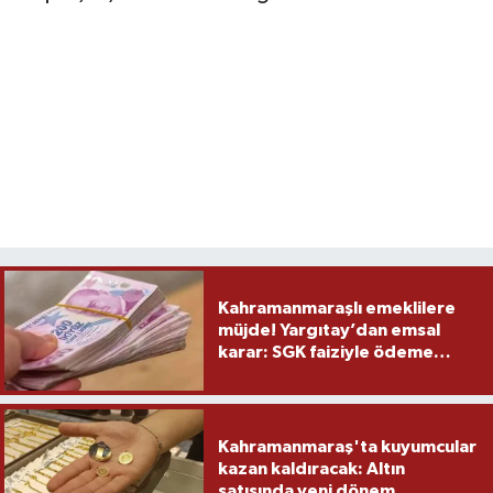
Kahramanmaraşlı emeklilere
müjde! Yargıtay’dan emsal
karar: SGK faiziyle ödeme
yapacak
Kahramanmaraş'ta kuyumcular
kazan kaldıracak: Altın
satışında yeni dönem...