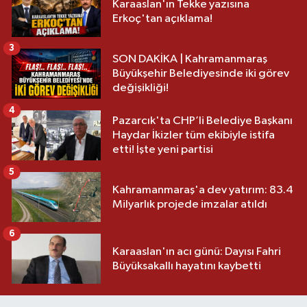
Karaaslan'ın Tekke yazısına
Erkoç'tan açıklama!
3
SON DAKİKA | Kahramanmaraş
Büyükşehir Belediyesinde iki görev
değişikliği!
4
Pazarcık'ta CHP’li Belediye Başkanı
Haydar İkizler tüm ekibiyle istifa
etti! İşte yeni partisi
5
Kahramanmaraş'a dev yatırım: 83.4
Milyarlık projede imzalar atıldı
6
Karaaslan'ın acı günü: Dayısı Fahri
Büyüksakallı hayatını kaybetti