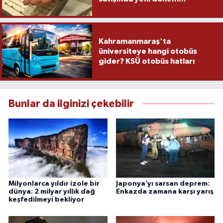
Kahramanmaraş'ta
üniversiteye hangi otobüs
gider? KSÜ otobüs hatları
Bunlar da ilginizi çekebilir
Milyonlarca yıldır izole bir
Japonya’yı sarsan deprem:
dünya: 2 milyar yıllık dağ
Enkazda zamana karşı yarış
keşfedilmeyi bekliyor