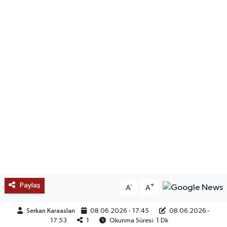
SAĞLIK
EĞİTİM
BÖLGE
KEŞFET
POPÜLER
DÜNYA
TREND
Paylaş
-
+
A
A
MEDYA
Serkan Karaaslan
08.06.2026 - 17:45
08.06.2026 -
17:53
1
Okunma Süresi: 1 Dk
OTOMOTİV