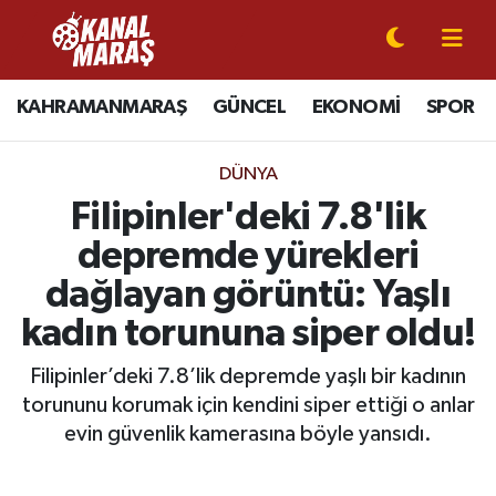
CANLI YAYIN
Kahramanmaraş Nöbetçi Eczaneler
KAHRAMANMARAŞ
GÜNCEL
EKONOMİ
SPOR
KAHRAMANMARAŞ
Kahramanmaraş Hava Durumu
DÜNYA
GÜNCEL
Kahramanmaraş Namaz Vakitleri
Filipinler'deki 7.8'lik
depremde yürekleri
SPOR
Kahramanmaraş Trafik Yoğunluk Haritası
dağlayan görüntü: Yaşlı
SİYASET
Süper Lig Puan Durumu ve Fikstür
kadın torununa siper oldu!
EKONOMİ
Tüm Manşetler
Filipinler’deki 7.8’lik depremde yaşlı bir kadının
torununu korumak için kendini siper ettiği o anlar
GÜNDEM
Son Dakika Haberleri
evin güvenlik kamerasına böyle yansıdı.
MAGAZİN
Haber Arşivi