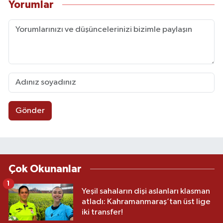
Yorumlar
Gönder
Çok Okunanlar
1
Yeşil sahaların dişi aslanları klasman
atladı: Kahramanmaraş’tan üst lige
iki transfer!