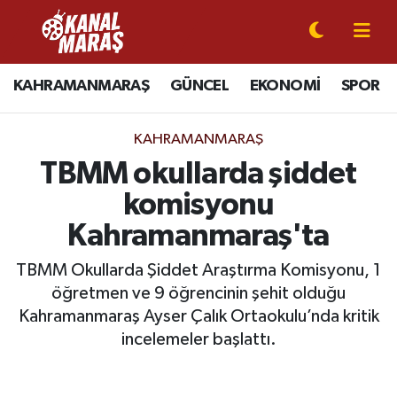
CANLI YAYIN
Kahramanmaraş Nöbetçi Eczaneler
KAHRAMANMARAŞ
GÜNCEL
EKONOMİ
SPOR
KAHRAMANMARAŞ
Kahramanmaraş Hava Durumu
KAHRAMANMARAŞ
GÜNCEL
Kahramanmaraş Namaz Vakitleri
TBMM okullarda şiddet
komisyonu
SPOR
Kahramanmaraş Trafik Yoğunluk Haritası
Kahramanmaraş'ta
SİYASET
Süper Lig Puan Durumu ve Fikstür
TBMM Okullarda Şiddet Araştırma Komisyonu, 1
öğretmen ve 9 öğrencinin şehit olduğu
EKONOMİ
Tüm Manşetler
Kahramanmaraş Ayser Çalık Ortaokulu’nda kritik
GÜNDEM
Son Dakika Haberleri
incelemeler başlattı.
MAGAZİN
Haber Arşivi