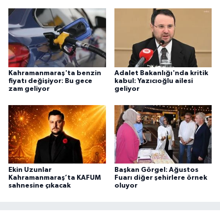
Kahramanmaraş'ta benzin
Adalet Bakanlığı'nda kritik
fiyatı değişiyor: Bu gece
kabul: Yazıcıoğlu ailesi
zam geliyor
geliyor
Ekin Uzunlar
Başkan Görgel: Ağustos
Kahramanmaraş’ta KAFUM
Fuarı diğer şehirlere örnek
sahnesine çıkacak
oluyor