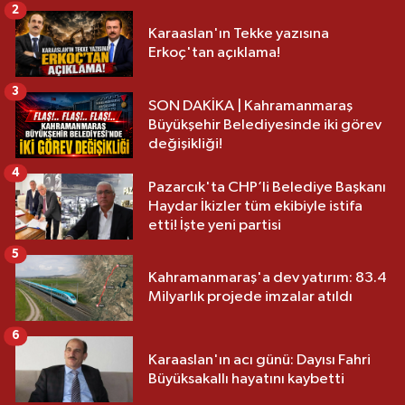
2
Karaaslan'ın Tekke yazısına
Erkoç'tan açıklama!
3
SON DAKİKA | Kahramanmaraş
Büyükşehir Belediyesinde iki görev
değişikliği!
4
Pazarcık'ta CHP’li Belediye Başkanı
Haydar İkizler tüm ekibiyle istifa
etti! İşte yeni partisi
5
Kahramanmaraş'a dev yatırım: 83.4
Milyarlık projede imzalar atıldı
6
Karaaslan'ın acı günü: Dayısı Fahri
Büyüksakallı hayatını kaybetti