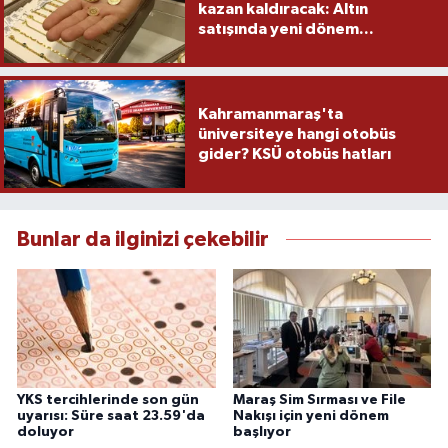
kazan kaldıracak: Altın
satışında yeni dönem...
Kahramanmaraş'ta
üniversiteye hangi otobüs
gider? KSÜ otobüs hatları
Bunlar da ilginizi çekebilir
YKS tercihlerinde son gün
Maraş Sim Sırması ve File
uyarısı: Süre saat 23.59'da
Nakışı için yeni dönem
doluyor
başlıyor