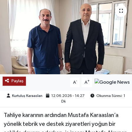
SAĞLIK
EĞİTİM
BÖLGE
KEŞFET
POPÜLER
Paylaş
-
+
A
A
DÜNYA
Kurtuluş Karaaslan
12.06.2026 - 14:27
Okunma Süresi: 1
TREND
Dk
Tahliye kararının ardından Mustafa Karaaslan’a
MEDYA
yönelik tebrik ve destek ziyaretleri yoğun bir
OTOMOTİV