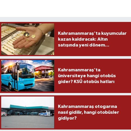
Kahramanmaraş'ta kuyumcular
kazan kaldıracak: Altın
satışında yeni dönem...
Kahramanmaraş'ta
üniversiteye hangi otobüs
gider? KSÜ otobüs hatları
Kahramanmaraş otogarına
nasıl gidilir, hangi otobüsler
gidiyor?