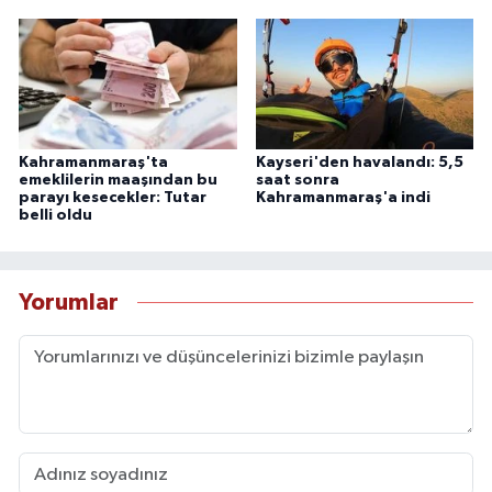
Kahramanmaraş'ta
Kayseri'den havalandı: 5,5
emeklilerin maaşından bu
saat sonra
parayı kesecekler: Tutar
Kahramanmaraş'a indi
belli oldu
Yorumlar