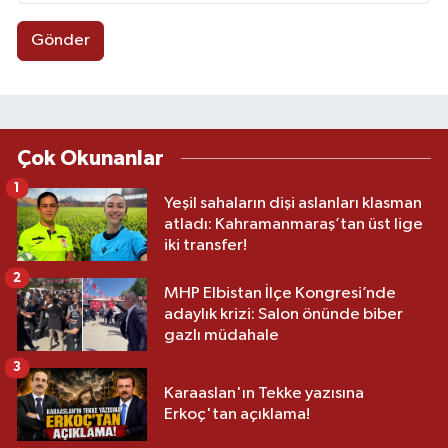
Gönder
Çok Okunanlar
1
Yeşil sahaların dişi aslanları klasman
atladı: Kahramanmaraş’tan üst lige
iki transfer!
2
MHP Elbistan İlçe Kongresi’nde
adaylık krizi: Salon önünde biber
gazlı müdahale
3
Karaaslan'ın Tekke yazısına
Erkoç'tan açıklama!