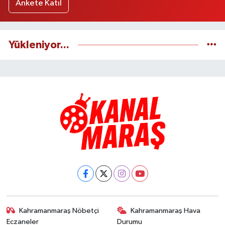
Ankete Katıl
Yükleniyor...
Kahramanmaraş Nöbetçi
Kahramanmaraş Hava
Eczaneler
Durumu