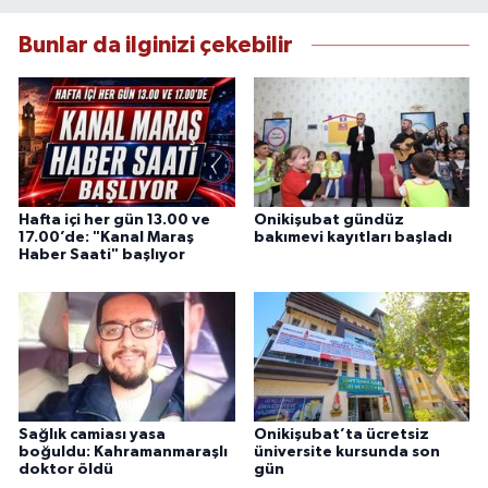
Bunlar da ilginizi çekebilir
Hafta içi her gün 13.00 ve
Onikişubat gündüz
17.00’de: "Kanal Maraş
bakımevi kayıtları başladı
Haber Saati" başlıyor
Sağlık camiası yasa
Onikişubat’ta ücretsiz
boğuldu: Kahramanmaraşlı
üniversite kursunda son
doktor öldü
gün