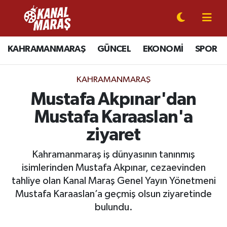
CANLI YAYIN
Kahramanmaraş Nöbetçi Eczaneler
KAHRAMANMARAŞ
GÜNCEL
EKONOMİ
SPOR
KAHRAMANMARAŞ
Kahramanmaraş Hava Durumu
KAHRAMANMARAŞ
GÜNCEL
Kahramanmaraş Namaz Vakitleri
Mustafa Akpınar'dan
Mustafa Karaaslan'a
SPOR
Kahramanmaraş Trafik Yoğunluk Haritası
ziyaret
SİYASET
Süper Lig Puan Durumu ve Fikstür
Kahramanmaraş iş dünyasının tanınmış
isimlerinden Mustafa Akpınar, cezaevinden
EKONOMİ
Tüm Manşetler
tahliye olan Kanal Maraş Genel Yayın Yönetmeni
Mustafa Karaaslan’a geçmiş olsun ziyaretinde
GÜNDEM
Son Dakika Haberleri
bulundu.
MAGAZİN
Haber Arşivi