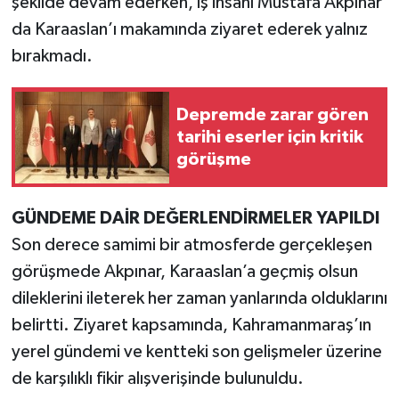
şekilde devam ederken, iş insanı Mustafa Akpınar
da Karaaslan’ı makamında ziyaret ederek yalnız
TEKNOLOJİ
bırakmadı.
YAŞAM
Depremde zarar gören
KÜLTÜR SANAT
tarihi eserler için kritik
görüşme
GÜNDEME DAİR DEĞERLENDİRMELER YAPILDI
Son derece samimi bir atmosferde gerçekleşen
görüşmede Akpınar, Karaaslan’a geçmiş olsun
dileklerini ileterek her zaman yanlarında olduklarını
belirtti. Ziyaret kapsamında, Kahramanmaraş’ın
yerel gündemi ve kentteki son gelişmeler üzerine
de karşılıklı fikir alışverişinde bulunuldu.