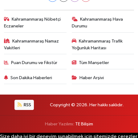
Kahramanmaraş Nöbetçi
Kahramanmaraş Hava
Eczaneler
Durumu
Kahramanmaraş Namaz
Kahramanmaraş Trafik
Vakitleri
Yoğunluk Haritası
Puan Durumu ve Fikstür
Tüm Manşetler
Son Dakika Haberleri
Haber Arşivi
RSS
Copyright © 2026. Her hakkı saklıdır.
Haber Yazılımı:
TE Bilişim
Size daha iyi bir deneyim sunabilmek için sitemizde çerezler