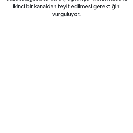
ikinci bir kanaldan teyit edilmesi gerektiğini
SAĞLIK
vurguluyor.
EĞİTİM
BÖLGE
KEŞFET
POPÜLER
DÜNYA
TREND
MEDYA
OTOMOTİV