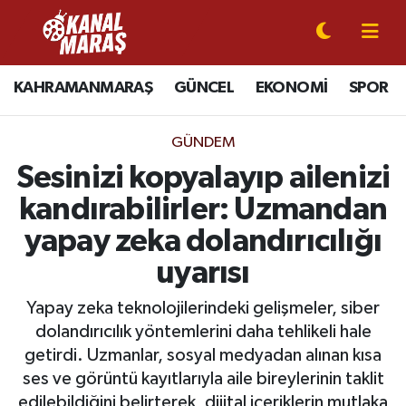
CANLI YAYIN
Kahramanmaraş Nöbetçi Eczaneler
KAHRAMANMARAŞ
GÜNCEL
EKONOMİ
SPOR
KAHRAMANMARAŞ
Kahramanmaraş Hava Durumu
GÜNDEM
GÜNCEL
Kahramanmaraş Namaz Vakitleri
Sesinizi kopyalayıp ailenizi
kandırabilirler: Uzmandan
SPOR
Kahramanmaraş Trafik Yoğunluk Haritası
yapay zeka dolandırıcılığı
SİYASET
Süper Lig Puan Durumu ve Fikstür
uyarısı
EKONOMİ
Tüm Manşetler
Yapay zeka teknolojilerindeki gelişmeler, siber
dolandırıcılık yöntemlerini daha tehlikeli hale
GÜNDEM
Son Dakika Haberleri
getirdi. Uzmanlar, sosyal medyadan alınan kısa
ses ve görüntü kayıtlarıyla aile bireylerinin taklit
MAGAZİN
Haber Arşivi
edilebildiğini belirterek, dijital içeriklerin mutlaka