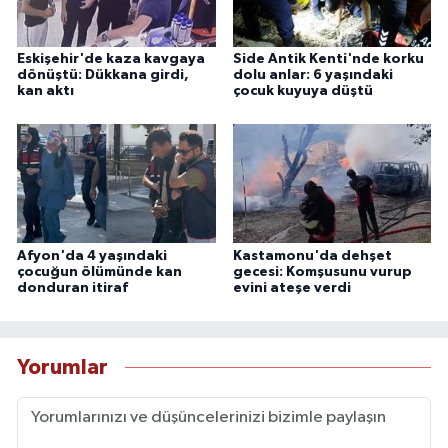
Eskişehir'de kaza kavgaya
Side Antik Kenti'nde korku
dönüştü: Dükkana girdi,
dolu anlar: 6 yaşındaki
kan aktı
çocuk kuyuya düştü
Afyon'da 4 yaşındaki
Kastamonu'da dehşet
çocuğun ölümünde kan
gecesi: Komşusunu vurup
donduran itiraf
evini ateşe verdi
Yorumlar