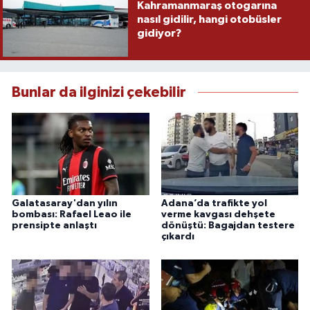
Kahramanmaraş otogarına
nasıl gidilir, hangi otobüsler
gidiyor?
Bunlar da ilginizi çekebilir
Galatasaray'dan yılın
Adana’da trafikte yol
bombası: Rafael Leao ile
verme kavgası dehşete
prensipte anlaştı
dönüştü: Bagajdan testere
çıkardı