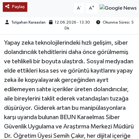
Paylaş
-
+
A
A
TEKNOLOJİ
Tolgahan Karaaslan
12.06.2026 - 13:30
Okunma Süresi: 5
Dk
YAŞAM
Yapay zeka teknolojilerindeki hızlı gelişim, siber
KÜLTÜR SANAT
dolandırıcılık tehditlerini daha önce görülmemiş
ve tehlikeli bir boyuta ulaştırdı. Sosyal medyadan
elde ettikleri kısa ses ve görüntü kayıtlarını yapay
zeka ile kopyalayarak gerçeğinden ayırt
edilemeyen sahte içerikler üreten dolandırıcılar,
aile bireylerini taklit ederek vatandaşları tuzağa
düşürüyor. Giderek artan bu manipülasyonlara
karşı uyarıda bulunan BEUN Karaelmas Siber
Güvenlik Uygulama ve Araştırma Merkezi Müdürü
Dr. Öğretim Üyesi Semih Çakır, her dijital içeriğe