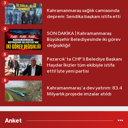
3
Kahramanmaraş sağlık camiasında
deprem: Sendika başkanı istifa etti
4
SON DAKİKA | Kahramanmaraş
Büyükşehir Belediyesinde iki görev
değişikliği!
5
Pazarcık'ta CHP’li Belediye Başkanı
Haydar İkizler tüm ekibiyle istifa
etti! İşte yeni partisi
6
Kahramanmaraş'a dev yatırım: 83.4
Milyarlık projede imzalar atıldı
Anket