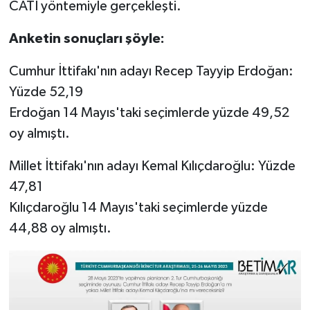
CATİ yöntemiyle gerçekleşti.
TEKNOLOJİ
Anketin sonuçları şöyle:
YAŞAM
Cumhur İttifakı'nın adayı Recep Tayyip Erdoğan:
Yüzde 52,19
KÜLTÜR SANAT
Erdoğan 14 Mayıs'taki seçimlerde yüzde 49,52
oy almıştı.
Millet İttifakı'nın adayı Kemal Kılıçdaroğlu: Yüzde
47,81
Kılıçdaroğlu 14 Mayıs'taki seçimlerde yüzde
44,88 oy almıştı.