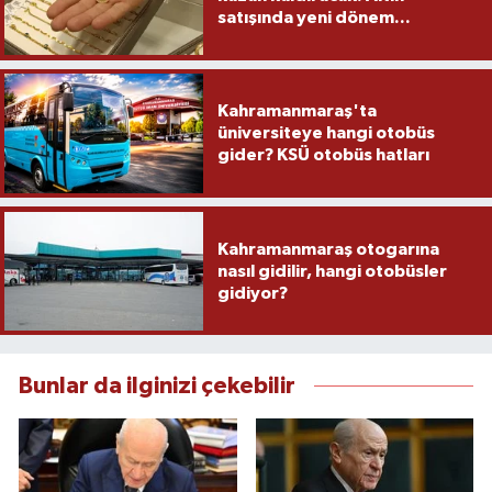
satışında yeni dönem...
Kahramanmaraş'ta
üniversiteye hangi otobüs
gider? KSÜ otobüs hatları
Kahramanmaraş otogarına
nasıl gidilir, hangi otobüsler
gidiyor?
Bunlar da ilginizi çekebilir