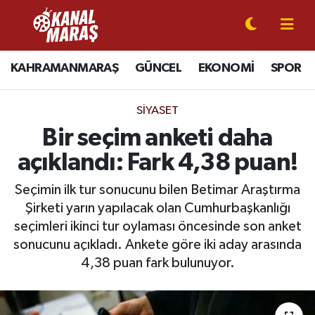
CANLI YAYIN
Kahramanmaraş Nöbetçi Eczaneler
KAHRAMANMARAŞ
GÜNCEL
EKONOMİ
SPOR
KAHRAMANMARAŞ
Kahramanmaraş Hava Durumu
SIYASET
GÜNCEL
Kahramanmaraş Namaz Vakitleri
Bir seçim anketi daha
açıklandı: Fark 4,38 puan!
SPOR
Kahramanmaraş Trafik Yoğunluk Haritası
Seçimin ilk tur sonucunu bilen Betimar Araştırma
SİYASET
Süper Lig Puan Durumu ve Fikstür
Şirketi yarın yapılacak olan Cumhurbaşkanlığı
seçimleri ikinci tur oylaması öncesinde son anket
EKONOMİ
Tüm Manşetler
sonucunu açıkladı. Ankete göre iki aday arasında
4,38 puan fark bulunuyor.
GÜNDEM
Son Dakika Haberleri
MAGAZİN
Haber Arşivi