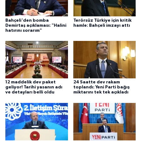
Bahçeli'den bomba
Terörsüz Türkiye için kritik
Demirtaş açıklaması: "Halini
hamle: Bahçeli imzayı attı
hatırını sorarım"
12 maddelik dev paket
24 Saatte dev rakam
geliyor! Tarihi yasanın adı
toplandı: Yeni Parti bağış
ve detayları belli oldu
miktarını tek tek açıkladı