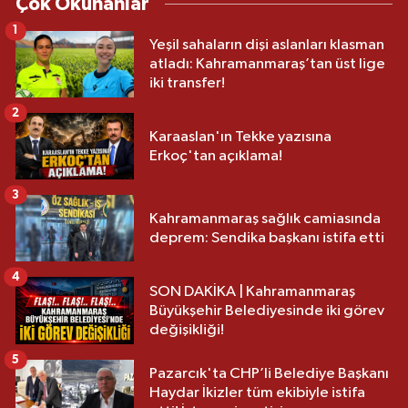
Çok Okunanlar
1
Yeşil sahaların dişi aslanları klasman
atladı: Kahramanmaraş’tan üst lige
iki transfer!
2
Karaaslan'ın Tekke yazısına
Erkoç'tan açıklama!
3
Kahramanmaraş sağlık camiasında
deprem: Sendika başkanı istifa etti
4
SON DAKİKA | Kahramanmaraş
Büyükşehir Belediyesinde iki görev
değişikliği!
5
Pazarcık'ta CHP’li Belediye Başkanı
Haydar İkizler tüm ekibiyle istifa