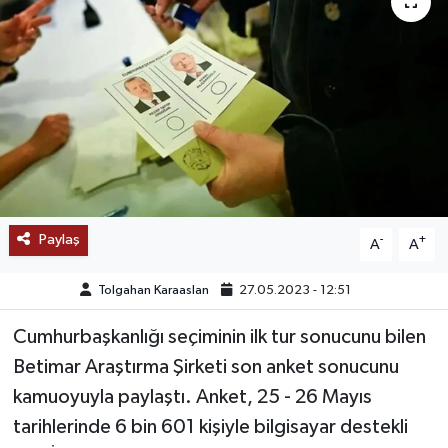
SAĞLIK
EĞİTİM
BÖLGE
KEŞFET
POPÜLER
Paylaş
-
+
A
A
DÜNYA
Tolgahan Karaaslan
27.05.2023 - 12:51
Cumhurbaşkanlığı seçiminin ilk tur sonucunu bilen
TREND
Betimar Araştırma Şirketi son anket sonucunu
MEDYA
kamuoyuyla paylaştı. Anket, 25 - 26 Mayıs
tarihlerinde 6 bin 601 kişiyle bilgisayar destekli
OTOMOTİV