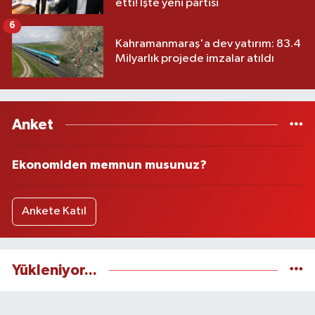
etti! İşte yeni partisi
6
Kahramanmaraş'a dev yatırım: 83.4
Milyarlık projede imzalar atıldı
Anket
Ekonomiden memnun musunuz?
Ankete Katıl
Yükleniyor...