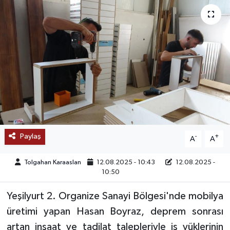
SAĞLIK
EĞİTİM
BÖLGE
KEŞFET
POPÜLER
Paylaş
-
+
A
A
DÜNYA
Tolgahan Karaaslan
12.08.2025 - 10:43
12.08.2025 -
10:50
TREND
Yeşilyurt 2. Organize Sanayi Bölgesi'nde mobilya
MEDYA
üretimi yapan Hasan Boyraz, deprem sonrası
artan inşaat ve tadilat talepleriyle iş yüklerinin
OTOMOTİV