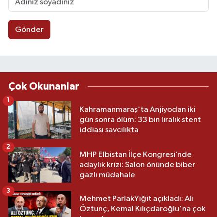
Gönder
Çok Okunanlar
1
Kahramanmaraş'ta Anjiyodan iki
gün sonra ölüm: 33 bin liralık stent
iddiası savcılıkta
2
MHP Elbistan İlçe Kongresi’nde
adaylık krizi: Salon önünde biber
gazlı müdahale
3
Mehmet ParlakYiğit açıkladı: Ali
Öztunç, Kemal Kılıçdaroğlu'na çok