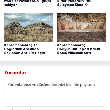
ifadeler vatandaşın ilgisini
Sırları Nelerdir? Hz.
çekiyor
Süleyman Kimdir?
Kahramanmaraş'ta
Kahramanmaraş
Dağlarının Arasında
Hacıyusuflu Tepesi’ndeki
Saklanan Antik Yerleşim
Roma Villasının Sırrı
Yorumlar