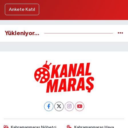
Ankete Katıl
Yükleniyor...
Kahramanmaraş Nöbetçi
Kahramanmaraş Hava