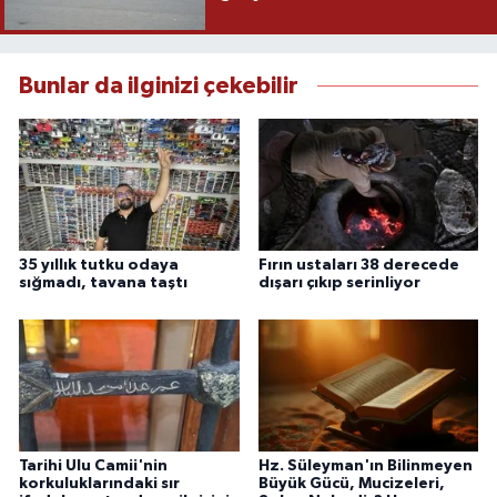
Bunlar da ilginizi çekebilir
35 yıllık tutku odaya
Fırın ustaları 38 derecede
sığmadı, tavana taştı
dışarı çıkıp serinliyor
Tarihi Ulu Camii'nin
Hz. Süleyman'ın Bilinmeyen
korkuluklarındaki sır
Büyük Gücü, Mucizeleri,