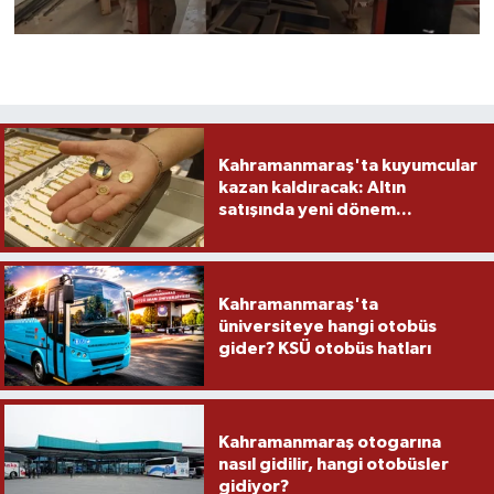
Kahramanmaraş'ta kuyumcular
kazan kaldıracak: Altın
satışında yeni dönem...
Kahramanmaraş'ta
üniversiteye hangi otobüs
gider? KSÜ otobüs hatları
Kahramanmaraş otogarına
nasıl gidilir, hangi otobüsler
gidiyor?