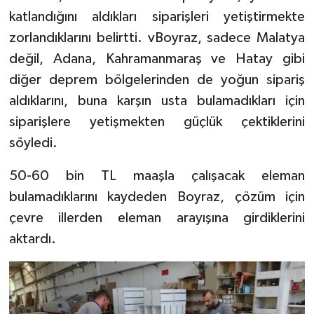
katlandığını aldıkları siparişleri yetiştirmekte
TEKNOLOJİ
zorlandıklarını belirtti. vBoyraz, sadece Malatya
değil, Adana, Kahramanmaraş ve Hatay gibi
YAŞAM
diğer deprem bölgelerinden de yoğun sipariş
aldıklarını, buna karşın usta bulamadıkları için
KÜLTÜR SANAT
siparişlere yetişmekten güçlük çektiklerini
söyledi.
50-60 bin TL maaşla çalışacak eleman
bulamadıklarını kaydeden Boyraz, çözüm için
çevre illerden eleman arayışına girdiklerini
aktardı.