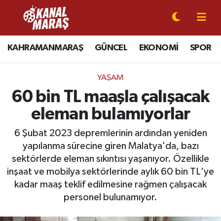
CANLI YAYIN
Kahramanmaraş Nöbetçi Eczaneler
KAHRAMANMARAŞ
GÜNCEL
EKONOMİ
SPOR
KAHRAMANMARAŞ
Kahramanmaraş Hava Durumu
YAŞAM
GÜNCEL
Kahramanmaraş Namaz Vakitleri
60 bin TL maaşla çalışacak
eleman bulamıyorlar
SPOR
Kahramanmaraş Trafik Yoğunluk Haritası
6 Şubat 2023 depremlerinin ardından yeniden
SİYASET
Süper Lig Puan Durumu ve Fikstür
yapılanma sürecine giren Malatya'da, bazı
sektörlerde eleman sıkıntısı yaşanıyor. Özellikle
EKONOMİ
Tüm Manşetler
inşaat ve mobilya sektörlerinde aylık 60 bin TL'ye
kadar maaş teklif edilmesine rağmen çalışacak
GÜNDEM
Son Dakika Haberleri
personel bulunamıyor.
MAGAZİN
Haber Arşivi