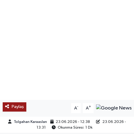
SAĞLIK
EĞİTİM
BÖLGE
KEŞFET
POPÜLER
DÜNYA
TREND
Paylaş
-
+
A
A
MEDYA
Tolgahan Karaaslan
23.06.2026 - 12:38
23.06.2026 -
13:31
Okunma Süresi: 1 Dk
OTOMOTİV