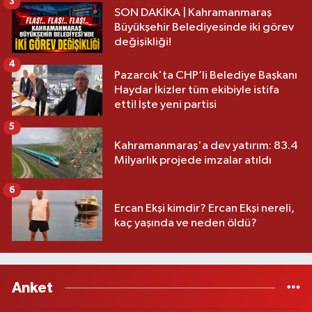
3
SON DAKİKA | Kahramanmaraş
Büyükşehir Belediyesinde iki görev
değişikliği!
4
Pazarcık'ta CHP’li Belediye Başkanı
Haydar İkizler tüm ekibiyle istifa
etti! İşte yeni partisi
5
Kahramanmaraş'a dev yatırım: 83.4
Milyarlık projede imzalar atıldı
6
Ercan Ekşi kimdir? Ercan Ekşi nereli,
kaç yaşında ve neden öldü?
Anket