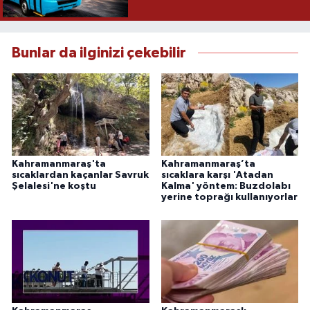
Bunlar da ilginizi çekebilir
Kahramanmaraş'ta
Kahramanmaraş’ta
sıcaklardan kaçanlar Savruk
sıcaklara karşı 'Atadan
Şelalesi'ne koştu
Kalma' yöntem: Buzdolabı
yerine toprağı kullanıyorlar