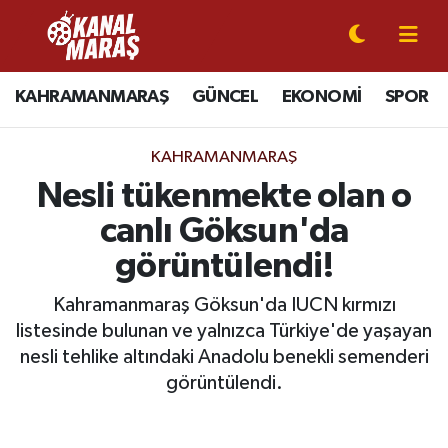
CANLI YAYIN
Kahramanmaraş Nöbetçi Eczaneler
KAHRAMANMARAŞ
GÜNCEL
EKONOMİ
SPOR
KAHRAMANMARAŞ
Kahramanmaraş Hava Durumu
KAHRAMANMARAŞ
GÜNCEL
Kahramanmaraş Namaz Vakitleri
Nesli tükenmekte olan o
canlı Göksun'da
SPOR
Kahramanmaraş Trafik Yoğunluk Haritası
görüntülendi!
SİYASET
Süper Lig Puan Durumu ve Fikstür
Kahramanmaraş Göksun'da IUCN kırmızı
listesinde bulunan ve yalnızca Türkiye'de yaşayan
EKONOMİ
Tüm Manşetler
nesli tehlike altındaki Anadolu benekli semenderi
GÜNDEM
Son Dakika Haberleri
görüntülendi.
MAGAZİN
Haber Arşivi