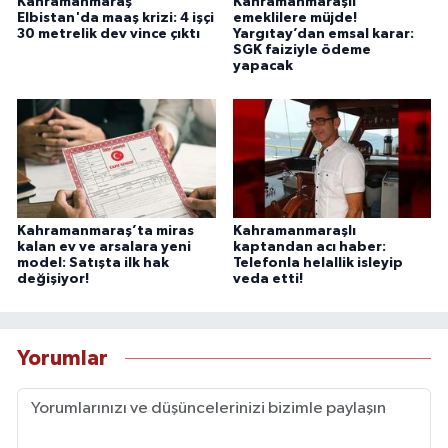
Kahramanmaraş
Kahramanmaraşlı
Elbistan'da maaş krizi: 4 işçi
emeklilere müjde!
30 metrelik dev vince çıktı
Yargıtay’dan emsal karar:
SGK faiziyle ödeme
yapacak
Kahramanmaraş’ta miras
Kahramanmaraşlı
kalan ev ve arsalara yeni
kaptandan acı haber:
model: Satışta ilk hak
Telefonla helallik isleyip
değişiyor!
veda etti!
Yorumlar