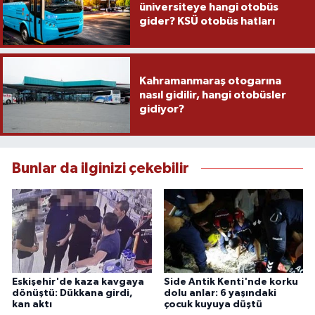
üniversiteye hangi otobüs
gider? KSÜ otobüs hatları
Kahramanmaraş otogarına
nasıl gidilir, hangi otobüsler
gidiyor?
Bunlar da ilginizi çekebilir
Eskişehir'de kaza kavgaya
Side Antik Kenti'nde korku
dönüştü: Dükkana girdi,
dolu anlar: 6 yaşındaki
kan aktı
çocuk kuyuya düştü