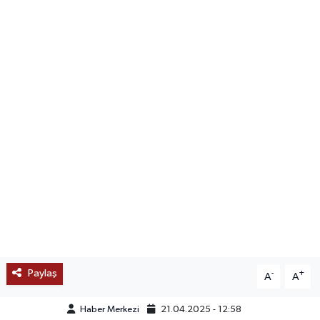
SAĞLIK
EĞİTİM
BÖLGE
KEŞFET
POPÜLER
DÜNYA
TREND
Paylaş
-
+
A
A
MEDYA
Haber Merkezi
21.04.2025 - 12:58
OTOMOTİV