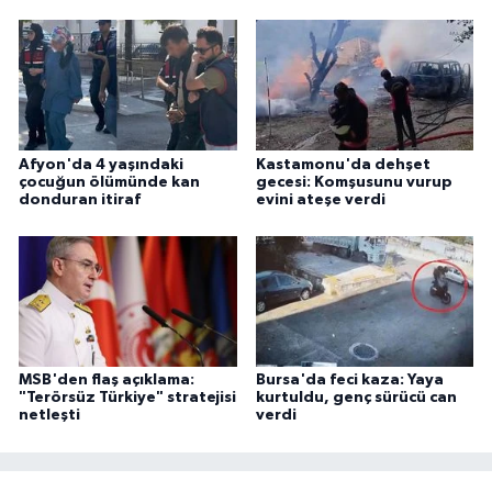
Afyon'da 4 yaşındaki
Kastamonu'da dehşet
çocuğun ölümünde kan
gecesi: Komşusunu vurup
donduran itiraf
evini ateşe verdi
MSB'den flaş açıklama:
Bursa'da feci kaza: Yaya
"Terörsüz Türkiye" stratejisi
kurtuldu, genç sürücü can
netleşti
verdi