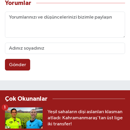
Yorumlar
Gönder
Çok Okunanlar
1
Yeşil sahaların dişi aslanları klasman
atladı: Kahramanmaraş’tan üst lige
iki transfer!