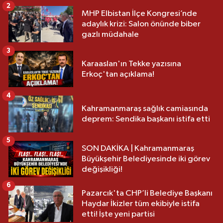
2
MHP Elbistan İlçe Kongresi’nde
adaylık krizi: Salon önünde biber
gazlı müdahale
3
Karaaslan'ın Tekke yazısına
Erkoç'tan açıklama!
4
Kahramanmaraş sağlık camiasında
deprem: Sendika başkanı istifa etti
5
SON DAKİKA | Kahramanmaraş
Büyükşehir Belediyesinde iki görev
değişikliği!
6
Pazarcık'ta CHP’li Belediye Başkanı
Haydar İkizler tüm ekibiyle istifa
etti! İşte yeni partisi