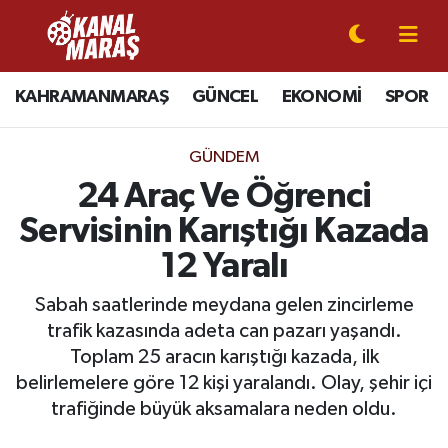
CANLI YAYIN
Kahramanmaraş Nöbetçi Eczaneler
KAHRAMANMARAŞ
GÜNCEL
EKONOMİ
SPOR
KAHRAMANMARAŞ
Kahramanmaraş Hava Durumu
GÜNDEM
GÜNCEL
Kahramanmaraş Namaz Vakitleri
24 Araç Ve Öğrenci
Servisinin Karıştığı Kazada
SPOR
Kahramanmaraş Trafik Yoğunluk Haritası
12 Yaralı
SİYASET
Süper Lig Puan Durumu ve Fikstür
Sabah saatlerinde meydana gelen zincirleme
trafik kazasında adeta can pazarı yaşandı.
EKONOMİ
Tüm Manşetler
Toplam 25 aracın karıştığı kazada, ilk
belirlemelere göre 12 kişi yaralandı. Olay, şehir içi
GÜNDEM
Son Dakika Haberleri
trafiğinde büyük aksamalara neden oldu.
MAGAZİN
Haber Arşivi