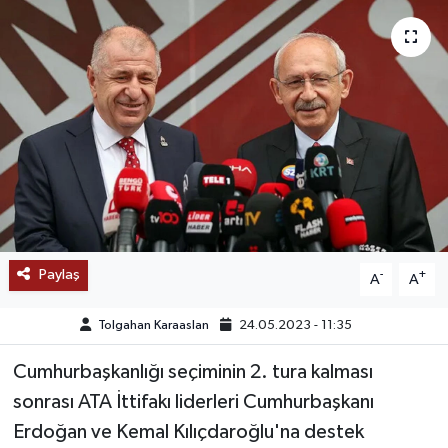
SAĞLIK
EĞİTİM
BÖLGE
KEŞFET
POPÜLER
Paylaş
-
+
A
A
DÜNYA
Tolgahan Karaaslan
24.05.2023 - 11:35
TREND
Cumhurbaşkanlığı seçiminin 2. tura kalması
MEDYA
sonrası ATA İttifakı liderleri Cumhurbaşkanı
Erdoğan ve Kemal Kılıçdaroğlu'na destek
OTOMOTİV