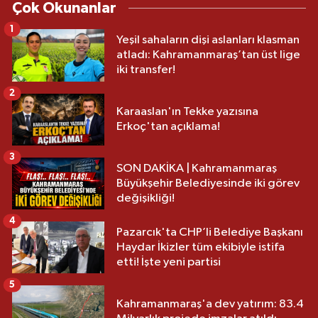
Çok Okunanlar
1
Yeşil sahaların dişi aslanları klasman
atladı: Kahramanmaraş’tan üst lige
iki transfer!
2
Karaaslan'ın Tekke yazısına
Erkoç'tan açıklama!
3
SON DAKİKA | Kahramanmaraş
Büyükşehir Belediyesinde iki görev
değişikliği!
4
Pazarcık'ta CHP’li Belediye Başkanı
Haydar İkizler tüm ekibiyle istifa
etti! İşte yeni partisi
5
Kahramanmaraş'a dev yatırım: 83.4