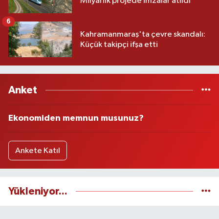
Milyarlık projede imzalar atıldı
6
Kahramanmaraş'ta çevre skandalı:
Küçük takipçi ifşa etti
Anket
Ekonomiden memnun musunuz?
Ankete Katıl
Yükleniyor...