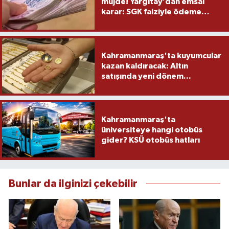
müjde! Yargıtay’dan emsal
karar: SGK faiziyle ödeme
yapacak
Kahramanmaraş'ta kuyumcular
kazan kaldıracak: Altın
satışında yeni dönem...
Kahramanmaraş'ta
üniversiteye hangi otobüs
gider? KSÜ otobüs hatları
Bunlar da ilginizi çekebilir