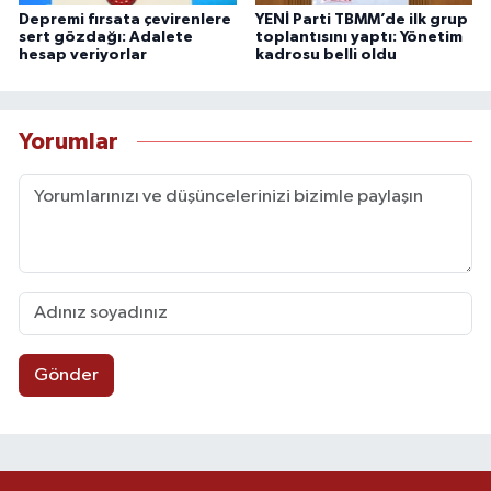
Depremi fırsata çevirenlere
YENİ Parti TBMM’de ilk grup
sert gözdağı: Adalete
toplantısını yaptı: Yönetim
hesap veriyorlar
kadrosu belli oldu
Yorumlar
Gönder