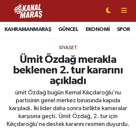
CANLI YAYIN
Kahramanmaraş Nöbetçi Eczaneler
KAHRAMANMARAŞ
GÜNCEL
EKONOMİ
SPOR
KAHRAMANMARAŞ
Kahramanmaraş Hava Durumu
SIYASET
GÜNCEL
Kahramanmaraş Namaz Vakitleri
Ümit Özdağ merakla
beklenen 2. tur kararını
SPOR
Kahramanmaraş Trafik Yoğunluk Haritası
açıkladı
SİYASET
Süper Lig Puan Durumu ve Fikstür
ümit Özdağ bugün Kemal Kılıçdaroğlu'nu
partisinin genel merkez binasında kapıda
EKONOMİ
Tüm Manşetler
karşıladı. İki lider daha sonra birlikte kameralar
GÜNDEM
Son Dakika Haberleri
karşısına geçti. Ümit Özdağ, 2. tur için
Kılıçdaroğlu'na destek kararını resmen duyurdu.
MAGAZİN
Haber Arşivi