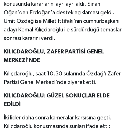
konusunda kararlarını ayrı ayrı aldı. Sinan
Oğan'dan Erdoğan'a destek açıklaması geldi.
TEKNOLOJİ
Ümit Özdağ ise Millet İttifakı'nın cumhurbaşkanı
YAŞAM
adayı Kemal Kılıçdaroğlu ile sürdürdüğü temaslar
sonrası kararını verdi.
KÜLTÜR SANAT
KILIÇDAROĞLU, ZAFER PARTİSİ GENEL
MERKEZİ'NDE
Kılıçdaroğlu, saat 10.30 sularında Özdağ'ı Zafer
Partisi Genel Merkezi'nde ziyaret etti.
KILIÇDAROĞLU: GÜZEL SONUÇLAR ELDE
EDİLDİ
İki lider daha sonra kameralar karşısına geçti.
Kılıçdaroğlu konuşmasında şunları ifade etti: