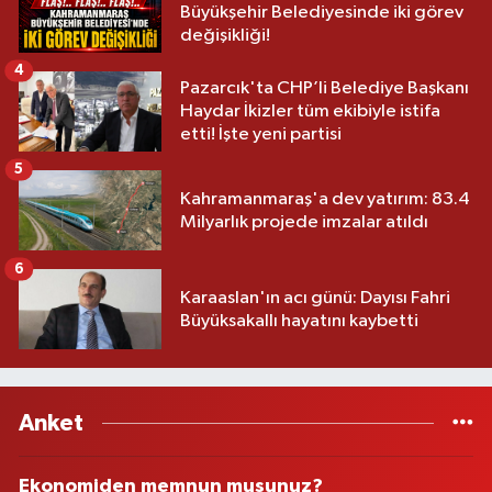
Büyükşehir Belediyesinde iki görev
değişikliği!
4
Pazarcık'ta CHP’li Belediye Başkanı
Haydar İkizler tüm ekibiyle istifa
etti! İşte yeni partisi
5
Kahramanmaraş'a dev yatırım: 83.4
Milyarlık projede imzalar atıldı
6
Karaaslan'ın acı günü: Dayısı Fahri
Büyüksakallı hayatını kaybetti
Anket
Ekonomiden memnun musunuz?