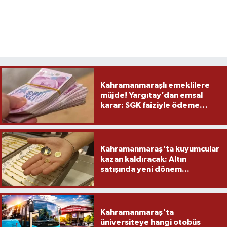
Kahramanmaraşlı emeklilere
müjde! Yargıtay’dan emsal
karar: SGK faiziyle ödeme
yapacak
Kahramanmaraş'ta kuyumcular
kazan kaldıracak: Altın
satışında yeni dönem...
Kahramanmaraş'ta
üniversiteye hangi otobüs