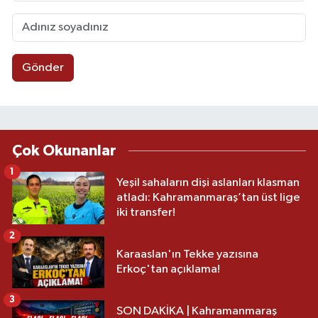
Gönder
Çok Okunanlar
1
Yeşil sahaların dişi aslanları klasman
atladı: Kahramanmaraş’tan üst lige
iki transfer!
2
Karaaslan'ın Tekke yazısına
Erkoç'tan açıklama!
3
SON DAKİKA | Kahramanmaraş