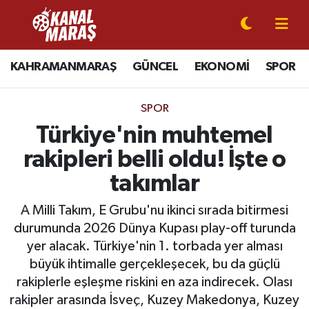
CANLI YAYIN
Kahramanmaraş Nöbetçi Eczaneler
KAHRAMANMARAŞ
GÜNCEL
EKONOMİ
SPOR
KAHRAMANMARAŞ
Kahramanmaraş Hava Durumu
SPOR
GÜNCEL
Kahramanmaraş Namaz Vakitleri
Türkiye'nin muhtemel
rakipleri belli oldu! İşte o
SPOR
Kahramanmaraş Trafik Yoğunluk Haritası
takımlar
SİYASET
Süper Lig Puan Durumu ve Fikstür
A Milli Takım, E Grubu'nu ikinci sırada bitirmesi
durumunda 2026 Dünya Kupası play-off turunda
EKONOMİ
Tüm Manşetler
yer alacak. Türkiye'nin 1. torbada yer alması
büyük ihtimalle gerçekleşecek, bu da güçlü
GÜNDEM
Son Dakika Haberleri
rakiplerle eşleşme riskini en aza indirecek. Olası
MAGAZİN
Haber Arşivi
rakipler arasında İsveç, Kuzey Makedonya, Kuzey