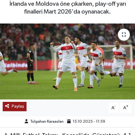
İrlanda ve Moldova öne çıkarken, play-off yarı
SAĞLIK
finalleri Mart 2026'da oynanacak.
EĞİTİM
BÖLGE
KEŞFET
POPÜLER
DÜNYA
TREND
Paylaş
-
+
A
A
MEDYA
Tolgahan Karaaslan
15.10.2025 - 11:59
OTOMOTİV