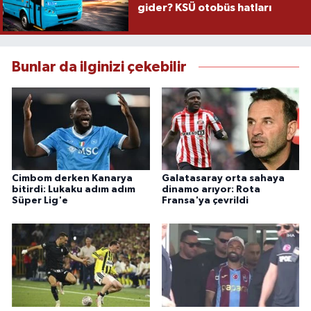
gider? KSÜ otobüs hatları
Bunlar da ilginizi çekebilir
Cimbom derken Kanarya
Galatasaray orta sahaya
bitirdi: Lukaku adım adım
dinamo arıyor: Rota
Süper Lig'e
Fransa'ya çevrildi