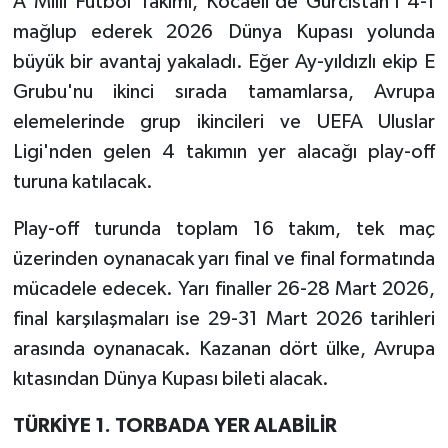
A Milli Futbol Takımı, Kocaeli'de Gürcistan'ı 4-1
mağlup ederek 2026 Dünya Kupası yolunda
TEKNOLOJİ
büyük bir avantaj yakaladı. Eğer Ay-yıldızlı ekip E
Grubu'nu ikinci sırada tamamlarsa, Avrupa
YAŞAM
elemelerinde grup ikincileri ve UEFA Uluslar
KÜLTÜR SANAT
Ligi'nden gelen 4 takımın yer alacağı play-off
turuna katılacak.
Play-off turunda toplam 16 takım, tek maç
üzerinden oynanacak yarı final ve final formatında
mücadele edecek. Yarı finaller 26-28 Mart 2026,
final karşılaşmaları ise 29-31 Mart 2026 tarihleri
arasında oynanacak. Kazanan dört ülke, Avrupa
kıtasından Dünya Kupası bileti alacak.
TÜRKİYE 1. TORBADA YER ALABİLİR