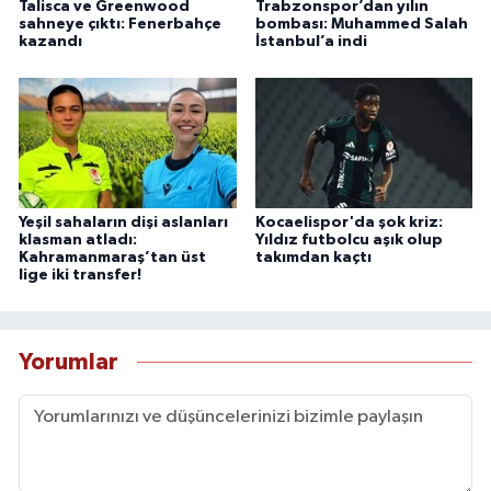
Talisca ve Greenwood
Trabzonspor’dan yılın
sahneye çıktı: Fenerbahçe
bombası: Muhammed Salah
kazandı
İstanbul’a indi
Yeşil sahaların dişi aslanları
Kocaelispor'da şok kriz:
klasman atladı:
Yıldız futbolcu aşık olup
Kahramanmaraş’tan üst
takımdan kaçtı
lige iki transfer!
Yorumlar