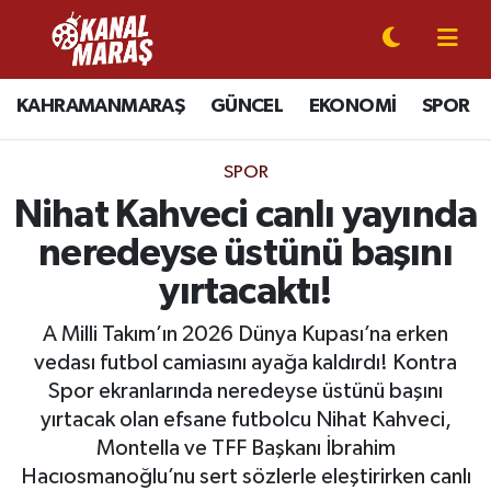
CANLI YAYIN
Kahramanmaraş Nöbetçi Eczaneler
KAHRAMANMARAŞ
GÜNCEL
EKONOMİ
SPOR
KAHRAMANMARAŞ
Kahramanmaraş Hava Durumu
SPOR
GÜNCEL
Kahramanmaraş Namaz Vakitleri
Nihat Kahveci canlı yayında
neredeyse üstünü başını
SPOR
Kahramanmaraş Trafik Yoğunluk Haritası
yırtacaktı!
SİYASET
Süper Lig Puan Durumu ve Fikstür
A Milli Takım’ın 2026 Dünya Kupası’na erken
vedası futbol camiasını ayağa kaldırdı! Kontra
EKONOMİ
Tüm Manşetler
Spor ekranlarında neredeyse üstünü başını
yırtacak olan efsane futbolcu Nihat Kahveci,
GÜNDEM
Son Dakika Haberleri
Montella ve TFF Başkanı İbrahim
MAGAZİN
Haber Arşivi
Hacıosmanoğlu’nu sert sözlerle eleştirirken canlı