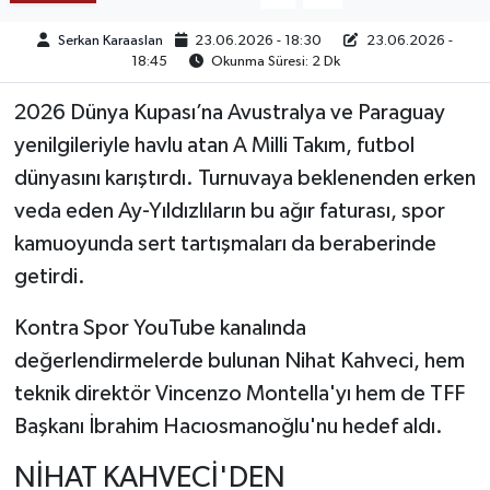
Serkan Karaaslan
23.06.2026 - 18:30
23.06.2026 -
TEKNOLOJİ
18:45
Okunma Süresi: 2 Dk
YAŞAM
2026 Dünya Kupası’na Avustralya ve Paraguay
yenilgileriyle havlu atan A Milli Takım, futbol
KÜLTÜR SANAT
dünyasını karıştırdı. Turnuvaya beklenenden erken
veda eden Ay-Yıldızlıların bu ağır faturası, spor
kamuoyunda sert tartışmaları da beraberinde
getirdi.
Kontra Spor YouTube kanalında
değerlendirmelerde bulunan Nihat Kahveci, hem
teknik direktör Vincenzo Montella'yı hem de TFF
Başkanı İbrahim Hacıosmanoğlu'nu hedef aldı.
NİHAT KAHVECİ'DEN