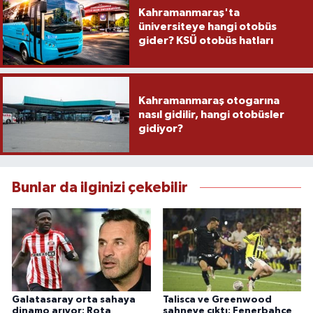
Kahramanmaraş'ta
üniversiteye hangi otobüs
gider? KSÜ otobüs hatları
Kahramanmaraş otogarına
nasıl gidilir, hangi otobüsler
gidiyor?
Bunlar da ilginizi çekebilir
Galatasaray orta sahaya
Talisca ve Greenwood
dinamo arıyor: Rota
sahneye çıktı: Fenerbahçe