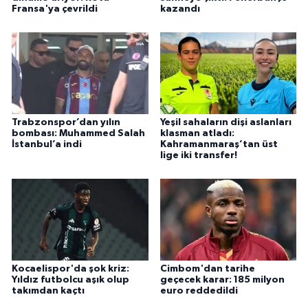
Fransa'ya çevrildi
kazandı
Trabzonspor’dan yılın
Yeşil sahaların dişi aslanları
bombası: Muhammed Salah
klasman atladı:
İstanbul’a indi
Kahramanmaraş’tan üst
lige iki transfer!
Kocaelispor'da şok kriz:
Cimbom'dan tarihe
Yıldız futbolcu aşık olup
geçecek karar: 185 milyon
takımdan kaçtı
euro reddedildi