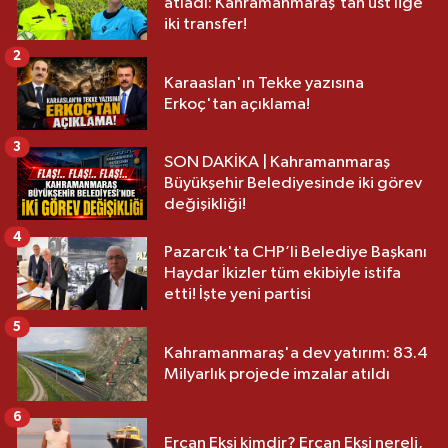
atladı: Kahramanmaraş’tan üst lige
iki transfer!
2
Karaaslan'ın Tekke yazısına
Erkoç'tan açıklama!
3
SON DAKİKA | Kahramanmaraş
Büyükşehir Belediyesinde iki görev
değişikliği!
4
Pazarcık'ta CHP’li Belediye Başkanı
Haydar İkizler tüm ekibiyle istifa
etti! İşte yeni partisi
5
Kahramanmaraş'a dev yatırım: 83.4
Milyarlık projede imzalar atıldı
6
Ercan Ekşi kimdir? Ercan Ekşi nereli,