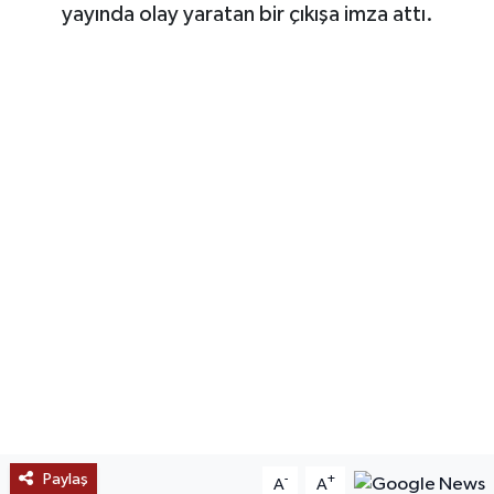
yayında olay yaratan bir çıkışa imza attı.
SAĞLIK
EĞİTİM
BÖLGE
KEŞFET
POPÜLER
DÜNYA
TREND
MEDYA
Paylaş
-
+
A
A
OTOMOTİV