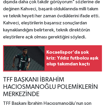
dışında daha çok takdir görüyorum" sözlerine de
değinen Kahveci, başarılı olduklarında milli takım
ve teknik heyeti her zaman övdüklerini ifade etti.
Kahveci, eleştirilerin başarısız sonuçlardan
kaynaklandığını belirterek, teknik direktörün
eleştirilere açık olması gerektiğini söyledi.
Kocaelispor'da şok
kriz: Yıldız futbolcu aşık
olup takımdan kaçtı
TFF BAŞKANI İBRAHİM
HACIOSMANOĞLU POLEMİKLERİN
MERKEZİNDE
TFF Başkanı İbrahim Hacıosmanoğlu'nun son