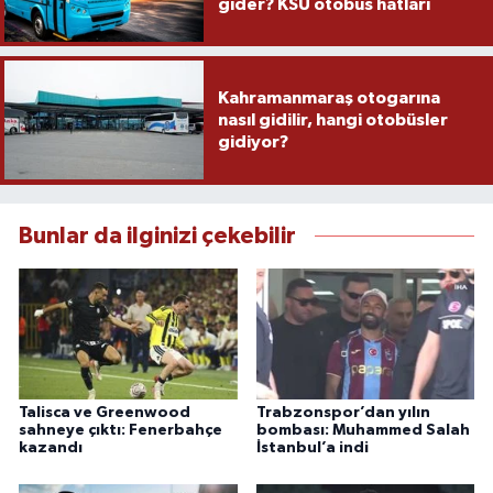
gider? KSÜ otobüs hatları
Kahramanmaraş otogarına
nasıl gidilir, hangi otobüsler
gidiyor?
Bunlar da ilginizi çekebilir
Talisca ve Greenwood
Trabzonspor’dan yılın
sahneye çıktı: Fenerbahçe
bombası: Muhammed Salah
kazandı
İstanbul’a indi