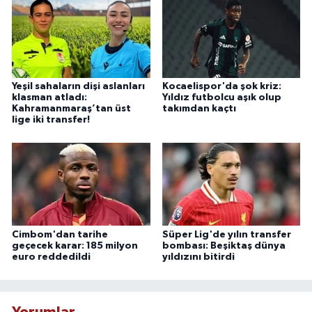
Yeşil sahaların dişi aslanları
Kocaelispor'da şok kriz:
klasman atladı:
Yıldız futbolcu aşık olup
Kahramanmaraş’tan üst
takımdan kaçtı
lige iki transfer!
Cimbom'dan tarihe
Süper Lig'de yılın transfer
geçecek karar: 185 milyon
bombası: Beşiktaş dünya
euro reddedildi
yıldızını bitirdi