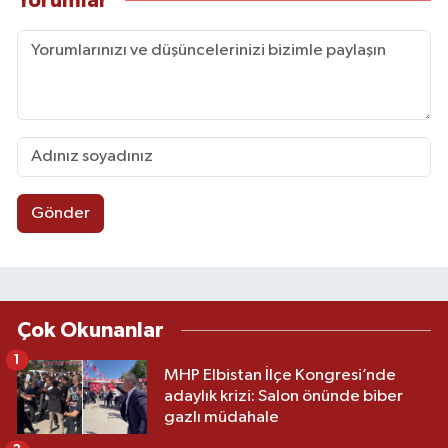
Yorumlar
Gönder
Çok Okunanlar
1
MHP Elbistan İlçe Kongresi’nde
adaylık krizi: Salon önünde biber
gazlı müdahale