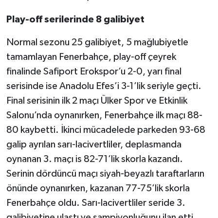
Play-off serilerinde 8 galibiyet
Normal sezonu 25 galibiyet, 5 mağlubiyetle
tamamlayan Fenerbahçe, play-off çeyrek
finalinde Safiport Erokspor’u 2-0, yarı final
serisinde ise Anadolu Efes’i 3-1’lik seriyle geçti.
Final serisinin ilk 2 maçı Ülker Spor ve Etkinlik
Salonu’nda oynanırken, Fenerbahçe ilk maçı 88-
80 kaybetti. İkinci mücadelede parkeden 93-68
galip ayrılan sarı-lacivertliler, deplasmanda
oynanan 3. maçı is 82-71’lik skorla kazandı.
Serinin dördüncü maçı siyah-beyazlı taraftarların
önünde oynanırken, kazanan 77-75’lik skorla
Fenerbahçe oldu. Sarı-lacivertliler seride 3.
galibiyetine ulaştı ve şampiyonluğunu ilan etti.