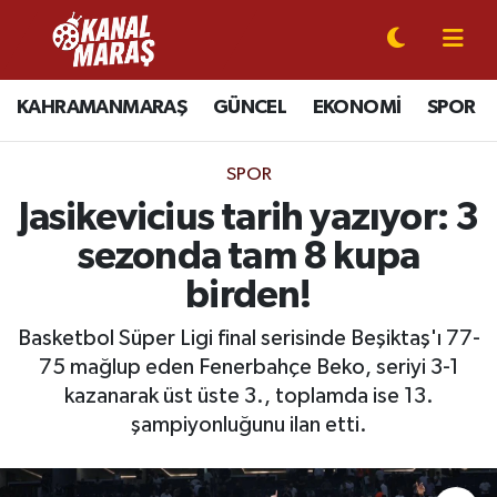
CANLI YAYIN
Kahramanmaraş Nöbetçi Eczaneler
KAHRAMANMARAŞ
GÜNCEL
EKONOMİ
SPOR
KAHRAMANMARAŞ
Kahramanmaraş Hava Durumu
SPOR
GÜNCEL
Kahramanmaraş Namaz Vakitleri
Jasikevicius tarih yazıyor: 3
sezonda tam 8 kupa
SPOR
Kahramanmaraş Trafik Yoğunluk Haritası
birden!
SİYASET
Süper Lig Puan Durumu ve Fikstür
Basketbol Süper Ligi final serisinde Beşiktaş'ı 77-
75 mağlup eden Fenerbahçe Beko, seriyi 3-1
EKONOMİ
Tüm Manşetler
kazanarak üst üste 3., toplamda ise 13.
GÜNDEM
Son Dakika Haberleri
şampiyonluğunu ilan etti.
MAGAZİN
Haber Arşivi