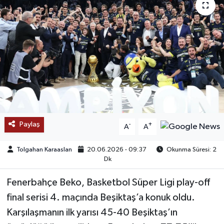
SAĞLIK
EĞİTİM
BÖLGE
KEŞFET
POPÜLER
Paylaş
-
+
A
A
DÜNYA
Tolgahan Karaaslan
20.06.2026 - 09:37
Okunma Süresi: 2
Dk
TREND
Fenerbahçe Beko, Basketbol Süper Ligi play-off
MEDYA
final serisi 4. maçında Beşiktaş’a konuk oldu.
Karşılaşmanın ilk yarısı 45-40 Beşiktaş’ın
OTOMOTİV