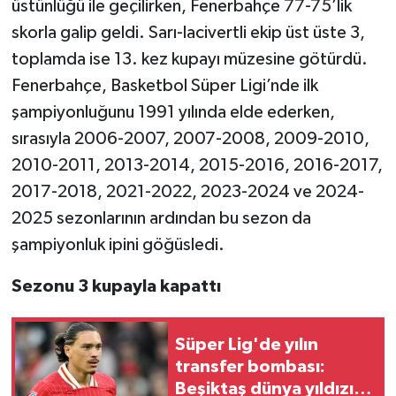
üstünlüğü ile geçilirken, Fenerbahçe 77-75’lik
skorla galip geldi. Sarı-lacivertli ekip üst üste 3,
TEKNOLOJİ
toplamda ise 13. kez kupayı müzesine götürdü.
Fenerbahçe, Basketbol Süper Ligi’nde ilk
YAŞAM
şampiyonluğunu 1991 yılında elde ederken,
KÜLTÜR SANAT
sırasıyla 2006-2007, 2007-2008, 2009-2010,
2010-2011, 2013-2014, 2015-2016, 2016-2017,
2017-2018, 2021-2022, 2023-2024 ve 2024-
2025 sezonlarının ardından bu sezon da
şampiyonluk ipini göğüsledi.
Sezonu 3 kupayla kapattı
Süper Lig'de yılın
transfer bombası:
Beşiktaş dünya yıldızını