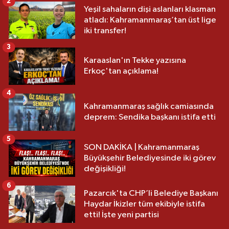
2
Yeşil sahaların dişi aslanları klasman
atladı: Kahramanmaraş’tan üst lige
iki transfer!
3
Karaaslan'ın Tekke yazısına
Erkoç'tan açıklama!
4
Kahramanmaraş sağlık camiasında
deprem: Sendika başkanı istifa etti
5
SON DAKİKA | Kahramanmaraş
Büyükşehir Belediyesinde iki görev
değişikliği!
6
Pazarcık'ta CHP’li Belediye Başkanı
Haydar İkizler tüm ekibiyle istifa
etti! İşte yeni partisi