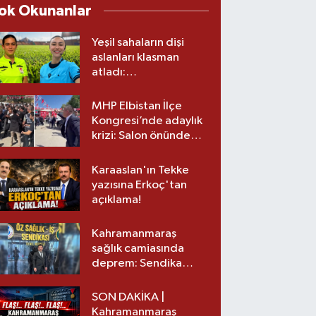
ok Okunanlar
Yeşil sahaların dişi
aslanları klasman
atladı:
Kahramanmaraş’tan
üst lige iki transfer!
MHP Elbistan İlçe
Kongresi’nde adaylık
krizi: Salon önünde
biber gazlı müdahale
Karaaslan'ın Tekke
yazısına Erkoç'tan
açıklama!
Kahramanmaraş
sağlık camiasında
deprem: Sendika
başkanı istifa etti
SON DAKİKA |
Kahramanmaraş