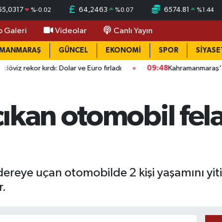
55,0317
64,2463
6574.81
%
-0.02
%
0.07
%
1.44
o Galeri
Videolar
Canlı Yayın
AMANMARAŞ
GÜNCEL
EKONOMİ
SPOR
SİYASE
ırdı: Dolar ve Euro fırladı
09:48
Kahramanmaraş'ta okullarda 
ıkan otomobil fel
reye uçan otomobilde 2 kişi yaşamını yitird
r.