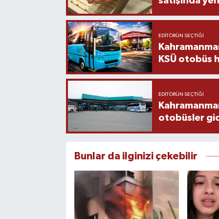
satışında yen
EDITÖRÜN SEÇTIĞI
Kahramanmara
KSÜ otobüs h
EDITÖRÜN SEÇTIĞI
Kahramanmaraş
otobüsler gi
Bunlar da ilginizi çekebilir