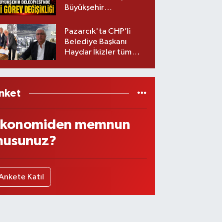
Büyükşehir
Belediyesinde iki
görev değişikliği!
Pazarcık'ta CHP’li
Belediye Başkanı
Haydar İkizler tüm
ekibiyle istifa etti! İşte
yeni partisi
nket
konomiden memnun
usunuz?
Ankete Katıl