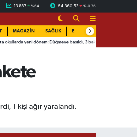
13.887
64.360,53
%
64
%
-0.76
T
MAGAZİN
SAĞLIK
EĞİTİM
YAŞAM
DÜN
yeni dönem: Düğmeye basıldı, 3 bakanlık devrede!
09:08
Esk
akete
i, 1 kişi ağır yaralandı.