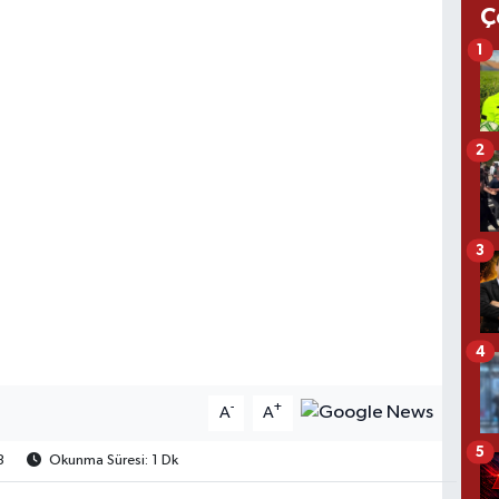
Ç
1
2
3
4
-
+
A
A
5
3
Okunma Süresi: 1 Dk