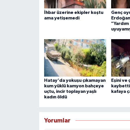
İhbar üzerine ekipler koştu
Genç oy
ama yetişemedi
Erdoğan'
"Yardım 
uyuyamı
Hatay'da yokuşu çıkamayan
Eşini ve
kum yüklü kamyon bahçeye
kaybetti
uçtu, incir toplayan yaşlı
kafaya ça
kadın öldü
Yorumlar