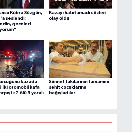
uncu Kübra Süzgün,
Kazayı hatırlamadı sözleri
a seslendi:
olay oldu
edin, geceleri
yorum"
 çocuğunu kazada
Sünnet takılarının tamamını
! İki otomobil kafa
şehit çocuklarına
rpıştı: 2 ölü 5 yaralı
bağışladılar