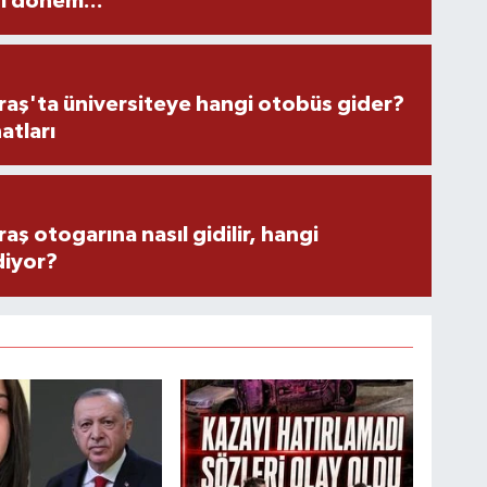
i dönem...
ş'ta üniversiteye hangi otobüs gider?
atları
 otogarına nasıl gidilir, hangi
diyor?