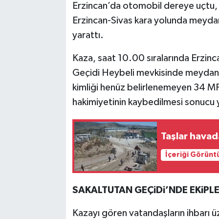
Erzincan’da otomobil dereye uçtu, 2 k
Erzincan-Sivas kara yolunda meydan
TEKNOLOJİ
yarattı.
YAŞAM
Kaza, saat 10.00 sıralarında Erzinc
Geçidi Heybeli mevkisinde meydana 
KÜLTÜR SANAT
kimliği henüz belirlenemeyen 34 MF
hakimiyetinin kaybedilmesi sonucu 
Taşlar havad
İçeriği Görünt
SAKALTUTAN GEÇiDi’NDE EKiPL
Kazayı gören vatandaşların ihbarı ü