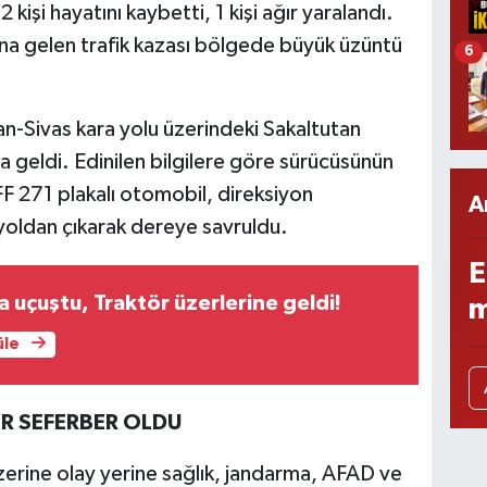
işi hayatını kaybetti, 1 kişi ağır yaralandı.
a gelen trafik kazası bölgede büyük üzüntü
6
an-Sivas kara yolu üzerindeki Sakaltutan
geldi. Edinilen bilgilere göre sürücüsünün
F 271 plakalı otomobil, direksiyon
A
yoldan çıkarak dereye savruldu.
E
a uçuştu, Traktör üzerlerine geldi!
m
üle
ER SEFERBER OLDU
zerine olay yerine sağlık, jandarma, AFAD ve