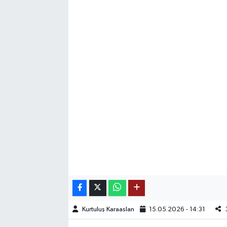
SAĞLIK
EĞİTİM
BÖLGE
KEŞFET
POPÜLER
DÜNYA
TREND
MEDYA
Kurtuluş Karaaslan
15.05.2026 - 14:31
OTOMOTİV