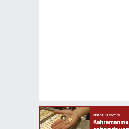
EDITÖRÜN SEÇTIĞI
Kahramanmara