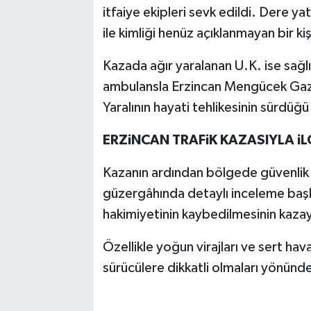
itfaiye ekipleri sevk edildi. Dere y
ile kimliği henüz açıklanmayan bir kiş
Kazada ağır yaralanan U.K. ise sağlı
ambulansla Erzincan Mengücek Gazi 
Yaralının hayati tehlikesinin sürdüğü
ERZiNCAN TRAFiK KAZASIYLA iLG
Kazanın ardından bölgede güvenlik ö
güzergâhında detaylı inceleme başl
hakimiyetinin kaybedilmesinin kaza
Özellikle yoğun virajları ve sert hav
sürücülere dikkatli olmaları yönünde 