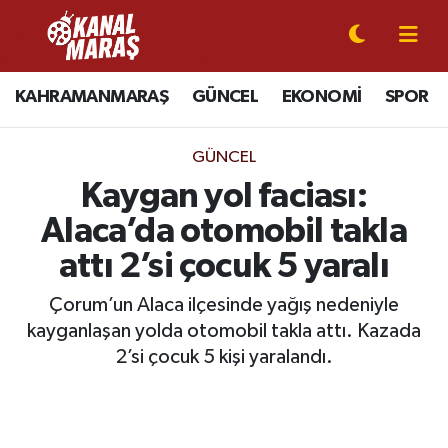
CANLI YAYIN
Kahramanmaraş Nöbetçi Eczaneler
KAHRAMANMARAŞ
GÜNCEL
EKONOMİ
SPOR
KAHRAMANMARAŞ
Kahramanmaraş Hava Durumu
GÜNCEL
GÜNCEL
Kahramanmaraş Namaz Vakitleri
Kaygan yol faciası:
Alaca’da otomobil takla
SPOR
Kahramanmaraş Trafik Yoğunluk Haritası
attı 2’si çocuk 5 yaralı
SİYASET
Süper Lig Puan Durumu ve Fikstür
Çorum’un Alaca ilçesinde yağış nedeniyle
kayganlaşan yolda otomobil takla attı. Kazada
EKONOMİ
Tüm Manşetler
2’si çocuk 5 kişi yaralandı.
GÜNDEM
Son Dakika Haberleri
MAGAZİN
Haber Arşivi