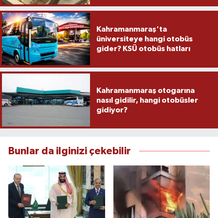
Kahramanmaraş'ta
üniversiteye hangi otobüs
gider? KSÜ otobüs hatları
Kahramanmaraş otogarına
nasıl gidilir, hangi otobüsler
gidiyor?
Bunlar da ilginizi çekebilir