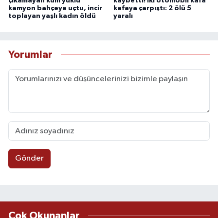
çıkamayan kum yüklü
kaybetti! İki otomobil kafa
kamyon bahçeye uçtu, incir
kafaya çarpıştı: 2 ölü 5
toplayan yaşlı kadın öldü
yaralı
Yorumlar
Gönder
Çok Okunanlar