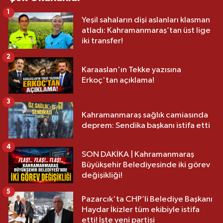
1
Yeşil sahaların dişi aslanları klasman
atladı: Kahramanmaraş’tan üst lige
iki transfer!
2
Karaaslan'ın Tekke yazısına
Erkoç'tan açıklama!
3
Kahramanmaraş sağlık camiasında
deprem: Sendika başkanı istifa etti
4
SON DAKİKA | Kahramanmaraş
Büyükşehir Belediyesinde iki görev
değişikliği!
5
Pazarcık'ta CHP’li Belediye Başkanı
Haydar İkizler tüm ekibiyle istifa
etti! İşte yeni partisi