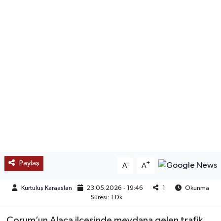
SAĞLIK
EĞİTİM
BÖLGE
KEŞFET
POPÜLER
DÜNYA
Paylaş
-
+
A
A
TREND
Kurtuluş Karaaslan
23.05.2026 - 19:46
1
Okunma
MEDYA
Süresi: 1 Dk
OTOMOTİV
Çorum’un Alaca ilçesinde meydana gelen trafik