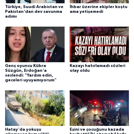
Türkiye, Suudi Arabistan ve
İhbar üzerine ekipler koştu
Pakistan'dan dev savunma
ama yetişemedi
adımı
Genç oyuncu Kübra
Kazayı hatırlamadı sözleri
Süzgün, Erdoğan'a
olay oldu
seslendi: "Yardım edin,
geceleri uyuyamıyorum"
Hatay'da yokuşu
Eşini ve çocuğunu kazada