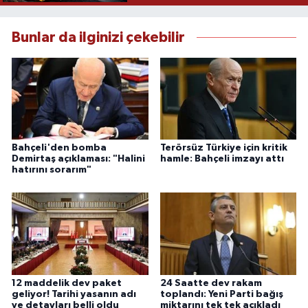
Bunlar da ilginizi çekebilir
Bahçeli'den bomba
Terörsüz Türkiye için kritik
Demirtaş açıklaması: "Halini
hamle: Bahçeli imzayı attı
hatırını sorarım"
12 maddelik dev paket
24 Saatte dev rakam
geliyor! Tarihi yasanın adı
toplandı: Yeni Parti bağış
ve detayları belli oldu
miktarını tek tek açıkladı