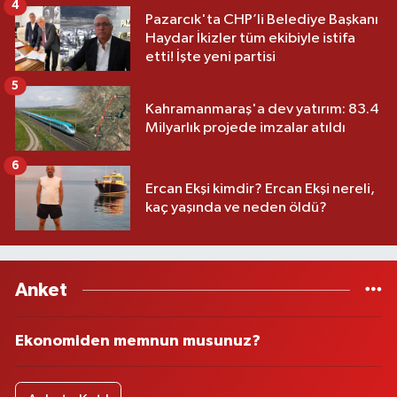
4
Pazarcık'ta CHP’li Belediye Başkanı
Haydar İkizler tüm ekibiyle istifa
etti! İşte yeni partisi
5
Kahramanmaraş'a dev yatırım: 83.4
Milyarlık projede imzalar atıldı
6
Ercan Ekşi kimdir? Ercan Ekşi nereli,
kaç yaşında ve neden öldü?
Anket
Ekonomiden memnun musunuz?