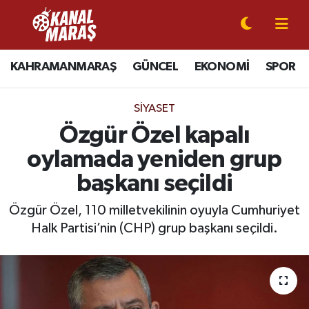
CANLI YAYIN
Kahramanmaraş Nöbetçi Eczaneler
KAHRAMANMARAŞ
GÜNCEL
EKONOMİ
SPOR
KAHRAMANMARAŞ
Kahramanmaraş Hava Durumu
SIYASET
GÜNCEL
Kahramanmaraş Namaz Vakitleri
Özgür Özel kapalı
oylamada yeniden grup
SPOR
Kahramanmaraş Trafik Yoğunluk Haritası
başkanı seçildi
SİYASET
Süper Lig Puan Durumu ve Fikstür
Özgür Özel, 110 milletvekilinin oyuyla Cumhuriyet
Halk Partisi’nin (CHP) grup başkanı seçildi.
EKONOMİ
Tüm Manşetler
GÜNDEM
Son Dakika Haberleri
MAGAZİN
Haber Arşivi