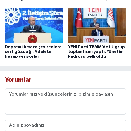
Depremi fırsata çevirenlere
YENİ Parti TBMM’de ilk grup
sert gözdağı: Adalete
toplantısını yaptı: Yönetim
hesap veriyorlar
kadrosu belli oldu
Yorumlar