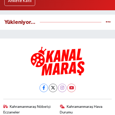
Ankete Katıl
Yükleniyor...
Kahramanmaraş Nöbetçi
Kahramanmaraş Hava
Eczaneler
Durumu