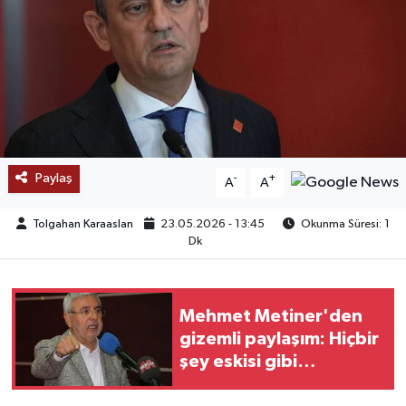
SAĞLIK
EĞİTİM
BÖLGE
KEŞFET
Paylaş
-
+
A
A
POPÜLER
Tolgahan Karaaslan
23.05.2026 - 13:45
Okunma Süresi: 1
Dk
DÜNYA
TREND
Mehmet Metiner'den
gizemli paylaşım: Hiçbir
MEDYA
şey eskisi gibi
olmayacak, az kaldı
OTOMOTİV