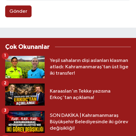
Gönder
Çok Okunanlar
1
Yeşil sahaların dişi aslanları klasman
atladı: Kahramanmaraş’tan üst lige
iki transfer!
2
Karaaslan'ın Tekke yazısına
Erkoç'tan açıklama!
3
SON DAKİKA | Kahramanmaraş
Büyükşehir Belediyesinde iki görev
değişikliği!