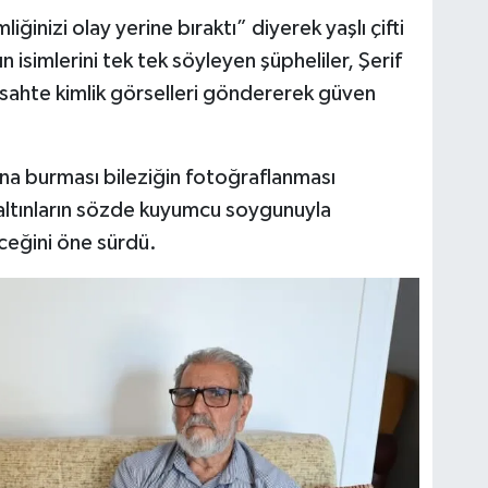
liğinizi olay yerine bıraktı” diyerek yaşlı çifti
n isimlerini tek tek söyleyen şüpheliler, Şerif
sahte kimlik görselleri göndererek güven
na burması bileziğin fotoğraflanması
, altınların sözde kuyumcu soygunuyla
eceğini öne sürdü.