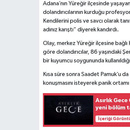
Adana’nın Yüreğir ilçesinde yaşayan
dolandırıcılarının kurduğu profesyon
TEKNOLOJİ
Kendilerini polis ve savcı olarak tan
YAŞAM
adınız karıştı” diyerek kandırdı.
Olay, merkez Yüreğir ilçesine bağlı
KÜLTÜR SANAT
göre dolandırıcılar, 86 yaşındaki Şer
bir kuyumcu soygununda kullanıldığı
Kısa süre sonra Saadet Pamuk’u da ar
konuşmasını isteyerek panik ortamı
Asırlık Gece
yeni bölüm ta
İçeriği Görünt