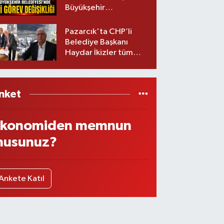
Büyükşehir
Belediyesinde iki
görev değişikliği!
Pazarcık'ta CHP’li
Belediye Başkanı
Haydar İkizler tüm
ekibiyle istifa etti! İşte
yeni partisi
nket
konomiden memnun
usunuz?
Ankete Katıl