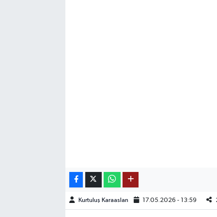
SAĞLIK
EĞİTİM
BÖLGE
KEŞFET
POPÜLER
DÜNYA
TREND
MEDYA
Kurtuluş Karaaslan
17.05.2026 - 13:59
OTOMOTİV