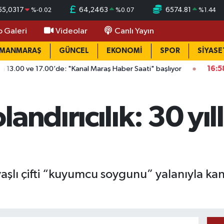
55,0317
64,2463
6574.81
%
-0.02
%
0.07
%
1.44
o Galeri
Videolar
Canlı Yayın
AMANMARAŞ
GÜNCEL
EKONOMİ
SPOR
SİYASE
.00’de: "Kanal Maraş Haber Saati" başlıyor
16:58
Onikişubat gü
andırıcılık: 30 yıll
aşlı çifti “kuyumcu soygunu” yalanıyla kandı