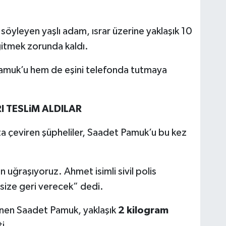
söyleyen yaşlı adam, ısrar üzerine yaklaşık 10
gitmek zorunda kaldı.
 Pamuk’u hem de eşini telefonda tutmaya
I TESLiM ALDILAR
ata çeviren şüpheliler, Saadet Pamuk’u bu kez
in uğraşıyoruz. Ahmet isimli sivil polis
p size geri verecek” dedi.
enen Saadet Pamuk, yaklaşık
2 kilogram
i.