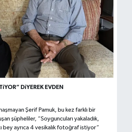
STiYOR” DiYEREK EVDEN
anaşmayan Şerif Pamuk, bu kez farklı bir
şan şüpheliler, “Soyguncuları yakaladık,
ı bey ayrıca 4 vesikalık fotoğraf istiyor”