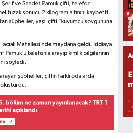
 Şerif ve Saadet Pamuk çifti, telefon
el tuzak sonucu 2 kilogram altınını kaybetti.
6
ıtan şüpheliler, yaşlı çifti “kuyumcu soygununa
 Hacıali Mahallesi’nde meydana geldi. İddiaya
if Pamuk’u telefonla arayıp kimlik bilgilerinin
A
nı söyledi.
E
ayan şüpheliler, çiftin farklı odalarda
m
 oluşturdu.
 6. bölüm ne zaman yayınlanacak? TRT 1
rihi açıklandı
üle