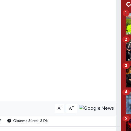
Ç
1
2
3
4
-
+
A
A
5
2
Okunma Süresi: 3 Dk