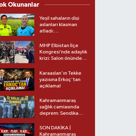
ok Okunanlar
Yeşil sahaların dişi
aslanları klasman
atladı:
Kahramanmaraş’tan
üst lige iki transfer!
MHP Elbistan İlçe
Kongresi’nde adaylık
krizi: Salon önünde
biber gazlı müdahale
Karaaslan'ın Tekke
yazısına Erkoç'tan
açıklama!
Kahramanmaraş
sağlık camiasında
deprem: Sendika
başkanı istifa etti
SON DAKİKA |
Kahramanmaraş