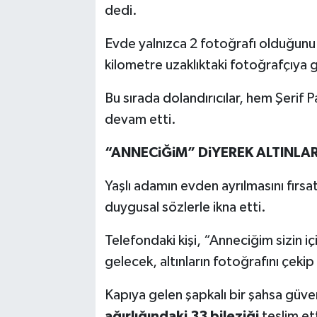
dedi.
Evde yalnızca 2 fotoğrafı olduğunu 
kilometre uzaklıktaki fotoğrafçıya 
Bu sırada dolandırıcılar, hem Şerif
devam etti.
“ANNECiĞiM” DiYEREK ALTINLAR
Yaşlı adamın evden ayrılmasını fırs
duygusal sözlerle ikna etti.
Telefondaki kişi, “Anneciğim sizin iç
gelecek, altınların fotoğrafını çeki
Kapıya gelen şapkalı bir şahsa güv
ağırlığındaki 33 bileziği
teslim ett