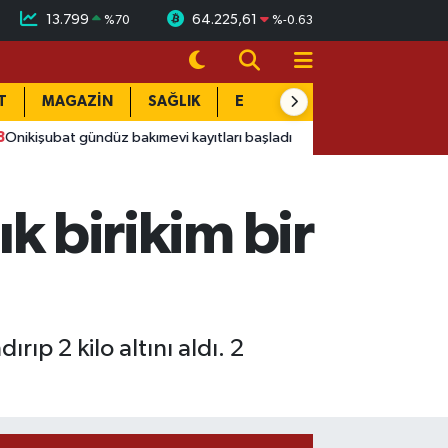
13.799
64.225,61
%
70
%
-0.63
T
MAGAZİN
SAĞLIK
EĞİTİM
YAŞAM
DÜN
ndüz bakımevi kayıtları başladı
16:55
Afyon'da 4 yaşındaki ço
ık birikim bir
rıp 2 kilo altını aldı. 2