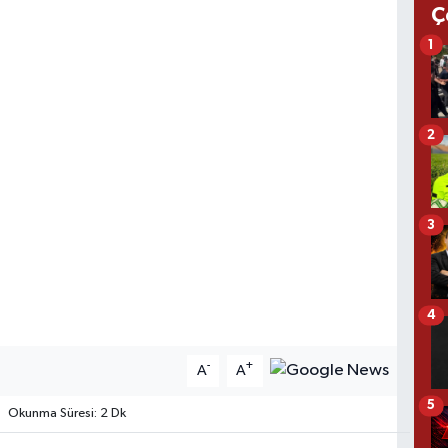
Ç
1
2
3
4
-
+
A
A
5
Okunma Süresi: 2 Dk