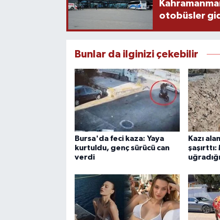
Kahramanmaraş
otobüsler gi
Bunlar da ilginizi çekebilir
Bursa'da feci kaza: Yaya
Kazı ala
kurtuldu, genç sürücü can
şaşırttı:
verdi
uğradığı