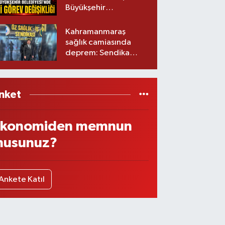
Büyükşehir
Belediyesinde iki
görev değişikliği!
Kahramanmaraş
sağlık camiasında
deprem: Sendika
başkanı istifa etti
nket
konomiden memnun
usunuz?
Ankete Katıl