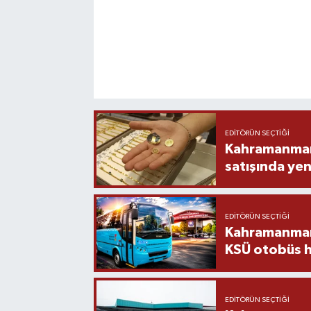
EDITÖRÜN SEÇTIĞI
Kahramanmara
satışında yen
EDITÖRÜN SEÇTIĞI
Kahramanmara
KSÜ otobüs h
EDITÖRÜN SEÇTIĞI