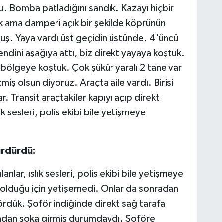
Bomba patladığını sandık. Kazayı hiçbir
 ama damperi açık bir şekilde köprünün
uş. Yaya vardı üst geçidin üstünde. 4'üncü
dini aşağıya attı, biz direkt yayaya koştuk.
ölgeye koştuk. Çok şükür yaralı 2 tane var
miş olsun diyoruz. Araçta aile vardı. Birisi
. Transit araçtakiler kapıyı açıp direkt
lık sesleri, polis ekibi bile yetişmeye
ürdürdü:
lar, ıslık sesleri, polis ekibi bile yetişmeye
li olduğu için yetişemedi. Onlar da sonradan
ördük. Şoför indiğinde direkt sağ tarafa
azadan şoka girmiş durumdaydı. Şoföre