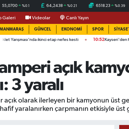
55,0700
64,2438
6518.23
%
0.1
%
0.21
%
0.39
o Galeri
Videolar
Canlı Yayın
AMANMARAŞ
GÜNCEL
EKONOMİ
SPOR
SİYASE
ması'nda ikinci etap nefes kesti
10:52
Kayseri'den havalandı: 5
amperi açık kamy
: 3 yaralı
r açık olarak ilerleyen bir kamyonun üst 
fif yaralanırken çarpmanın etkisiyle üst ge