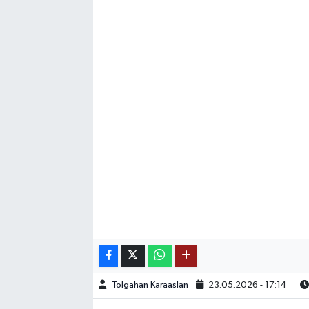
SAĞLIK
EĞİTİM
BÖLGE
KEŞFET
POPÜLER
DÜNYA
TREND
MEDYA
Tolgahan Karaaslan
23.05.2026 - 17:14
OTOMOTİV