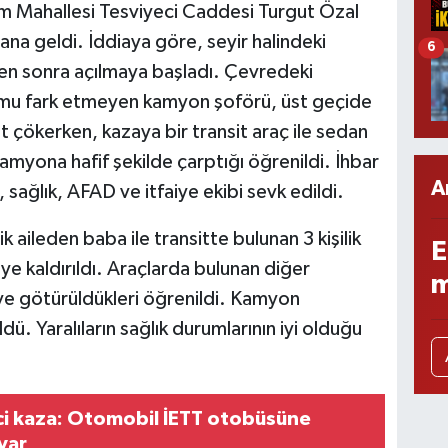
m Mahallesi Tesviyeci Caddesi Turgut Özal
a geldi. İddiaya göre, seyir halindeki
6
n sonra açılmaya başladı. Çevredeki
rumu fark etmeyen kamyon şoförü, üst geçide
t çökerken, kazaya bir transit araç ile sedan
kamyona hafif şekilde çarptığı öğrenildi. İhbar
A
 sağlık, AFAD ve itfaiye ekibi sevk edildi.
 aileden baba ile transitte bulunan 3 kişilik
E
e kaldırıldı. Araçlarda bulunan diğer
m
eye götürüldükleri öğrenildi. Kamyon
dü. Yaralıların sağlık durumlarının iyi olduğu
ci kaza: Otomobil İETT otobüsüne
 var