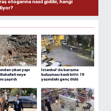
 otogarına nasıl gidilir, hangi
diyor?
nından çıkan yapı
İstanbul'da barışma
 Mahalleli neye
buluşması kanlı bitti: 19
nı şaşırdı
yaşındaki genç öldü