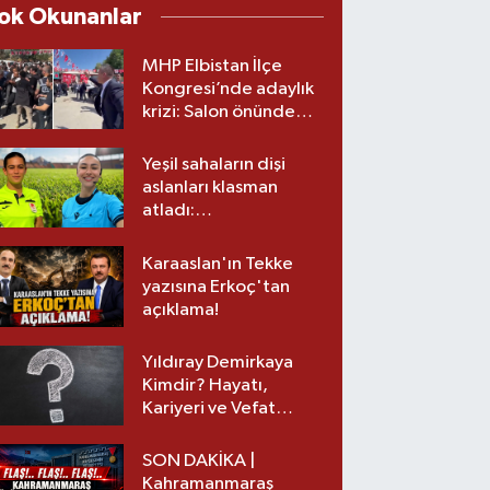
ok Okunanlar
MHP Elbistan İlçe
Kongresi’nde adaylık
krizi: Salon önünde
biber gazlı müdahale
Yeşil sahaların dişi
aslanları klasman
atladı:
Kahramanmaraş’tan
üst lige iki transfer!
Karaaslan'ın Tekke
yazısına Erkoç'tan
açıklama!
Yıldıray Demirkaya
Kimdir? Hayatı,
Kariyeri ve Vefat
Nedeni Nedir?
SON DAKİKA |
Kahramanmaraş