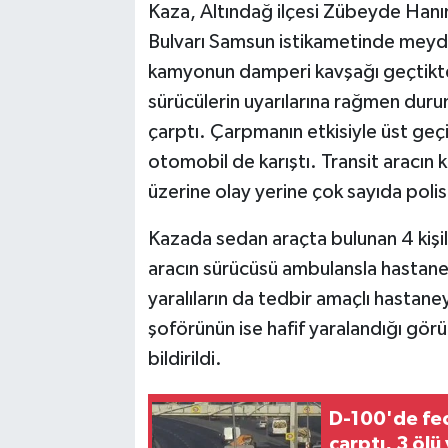
Kaza, Altındağ ilçesi Zübeyde Hanı
Bulvarı Samsun istikametinde meydan
TEKNOLOJİ
kamyonun damperi kavşağı geçtikte
YAŞAM
sürücülerin uyarılarına rağmen du
çarptı. Çarpmanın etkisiyle üst geçi
KÜLTÜR SANAT
otomobil de karıştı. Transit aracın 
üzerine olay yerine çok sayıda polis,
Kazada sedan araçta bulunan 4 kişilik
aracın sürücüsü ambulansla hastaney
yaralıların da tedbir amaçlı hastan
şoförünün ise hafif yaralandığı görül
bildirildi.
D-100'de fe
çarptı, 3 ölü