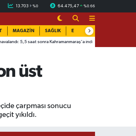
13.703
64.475,47
%
0
%
0.66
T
MAGAZİN
SAĞLIK
EĞİTİM
YAŞAM
DÜN
,5 saat sonra Kahramanmaraş'a indi
10:32
Kazı alanından çıkan 
on üst
geçide çarpması sonucu
çit yıkıldı.