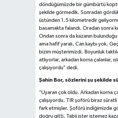
döndüğümüzde bir gümbürtü koptu. 
şekilde görmedik. Sonradan gördük
üstünden 1.5 kilometredir geliyorm
basamakta falandı. Oradan sonra ken
Ondan sonra da kazanın bulunduğu b
ama hafif yaralı. Can kaybı yok. Geç
bizim müşterimizdi. Boyunluk taktılar
atlıyorlar, arkadan korna çalanlar, ıs
çalışıyordu" dedi.
Şahin Bor, sözlerini şu şekilde s
"Uyaran çok oldu. Arkadan korna çalan
çalışıyordu. TIR şoförü biraz sürat
fark etmişler. Şoförü indiğimizde g
doğru gitti. Tabii ister istemez k