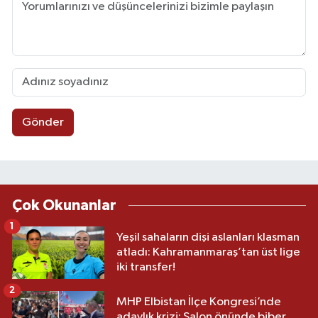
Gönder
Çok Okunanlar
1
Yeşil sahaların dişi aslanları klasman
atladı: Kahramanmaraş’tan üst lige
iki transfer!
2
MHP Elbistan İlçe Kongresi’nde
adaylık krizi: Salon önünde biber