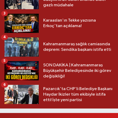
gazlı müdahale
3
Karaaslan'ın Tekke yazısına
Erkoç'tan açıklama!
4
Kahramanmaraş sağlık camiasında
deprem: Sendika başkanı istifa etti
5
SON DAKİKA | Kahramanmaraş
Büyükşehir Belediyesinde iki görev
değişikliği!
6
Pazarcık'ta CHP’li Belediye Başkanı
Haydar İkizler tüm ekibiyle istifa
etti! İşte yeni partisi