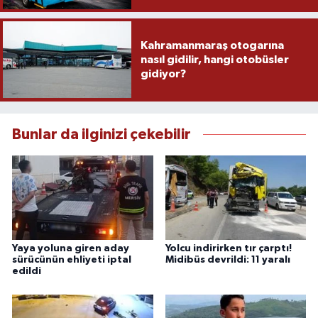
Kahramanmaraş otogarına
nasıl gidilir, hangi otobüsler
gidiyor?
Bunlar da ilginizi çekebilir
Yaya yoluna giren aday
Yolcu indirirken tır çarptı!
sürücünün ehliyeti iptal
Midibüs devrildi: 11 yaralı
edildi