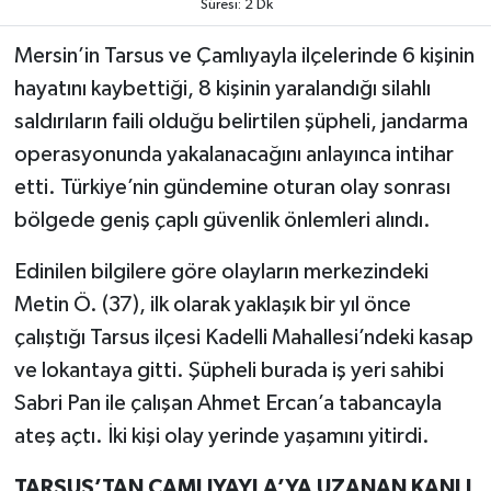
Süresi: 2 Dk
TEKNOLOJİ
Mersin’in Tarsus ve Çamlıyayla ilçelerinde 6 kişinin
hayatını kaybettiği, 8 kişinin yaralandığı silahlı
YAŞAM
saldırıların faili olduğu belirtilen şüpheli, jandarma
operasyonunda yakalanacağını anlayınca intihar
KÜLTÜR SANAT
etti. Türkiye’nin gündemine oturan olay sonrası
bölgede geniş çaplı güvenlik önlemleri alındı.
Edinilen bilgilere göre olayların merkezindeki
Metin Ö. (37), ilk olarak yaklaşık bir yıl önce
çalıştığı Tarsus ilçesi Kadelli Mahallesi’ndeki kasap
ve lokantaya gitti. Şüpheli burada iş yeri sahibi
Sabri Pan ile çalışan Ahmet Ercan’a tabancayla
ateş açtı. İki kişi olay yerinde yaşamını yitirdi.
TARSUS’TAN ÇAMLIYAYLA’YA UZANAN KANLI