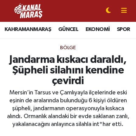
CANLI YAYIN
Kahramanmaraş Nöbetçi Eczaneler
KAHRAMANMARAŞ
GÜNCEL
EKONOMİ
SPOR
KAHRAMANMARAŞ
Kahramanmaraş Hava Durumu
BÖLGE
GÜNCEL
Kahramanmaraş Namaz Vakitleri
Jandarma kıskacı daraldı,
Şüpheli silahını kendine
SPOR
Kahramanmaraş Trafik Yoğunluk Haritası
çevirdi
SİYASET
Süper Lig Puan Durumu ve Fikstür
Mersin’in Tarsus ve Çamlıyayla ilçelerinde eski
eşinin de aralarında bulunduğu 6 kişiyi öldüren
EKONOMİ
Tüm Manşetler
şüpheli, jandarmanın operasyonuyla kıskaca
alındı. Ormanlık alandaki bir evde saklanan zanlı,
GÜNDEM
Son Dakika Haberleri
yakalanacağını anlayınca silahla int*har etti.
MAGAZİN
Haber Arşivi