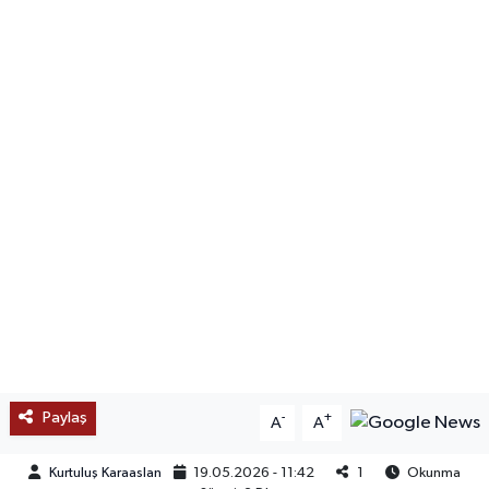
SAĞLIK
EĞİTİM
BÖLGE
KEŞFET
POPÜLER
DÜNYA
TREND
Paylaş
-
+
A
A
MEDYA
Kurtuluş Karaaslan
19.05.2026 - 11:42
1
Okunma
OTOMOTİV