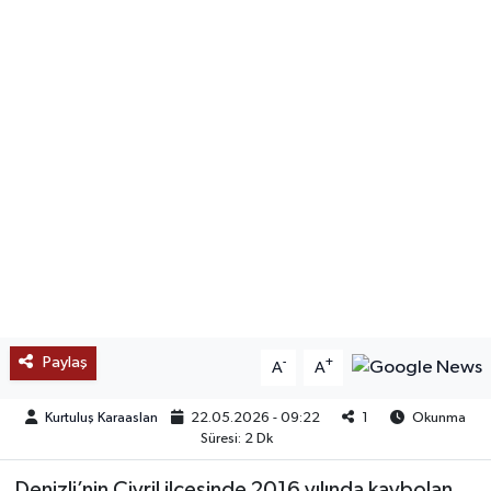
SAĞLIK
EĞİTİM
BÖLGE
KEŞFET
POPÜLER
DÜNYA
Paylaş
-
+
A
A
TREND
Kurtuluş Karaaslan
22.05.2026 - 09:22
1
Okunma
MEDYA
Süresi: 2 Dk
OTOMOTİV
Denizli’nin Çivril ilçesinde 2016 yılında kaybolan