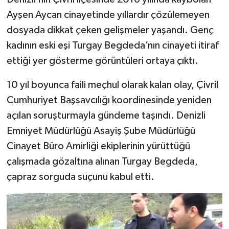
Ayşen Aycan cinayetinde yıllardır çözülemeyen
TEKNOLOJİ
dosyada dikkat çeken gelişmeler yaşandı. Genç
kadının eski eşi Turgay Begdeda’nın cinayeti itiraf
YAŞAM
ettiği yer gösterme görüntüleri ortaya çıktı.
KÜLTÜR SANAT
10 yıl boyunca faili meçhul olarak kalan olay, Çivril
Cumhuriyet Başsavcılığı koordinesinde yeniden
açılan soruşturmayla gündeme taşındı. Denizli
Emniyet Müdürlüğü Asayiş Şube Müdürlüğü
Cinayet Büro Amirliği ekiplerinin yürüttüğü
çalışmada gözaltına alınan Turgay Begdeda,
çapraz sorguda suçunu kabul etti.