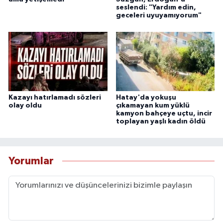
seslendi: "Yardım edin,
geceleri uyuyamıyorum"
Kazayı hatırlamadı sözleri
Hatay'da yokuşu
olay oldu
çıkamayan kum yüklü
kamyon bahçeye uçtu, incir
toplayan yaşlı kadın öldü
Yorumlar