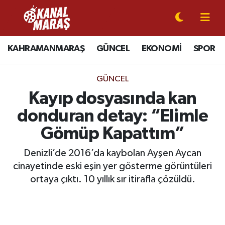
CANLI YAYIN
Kahramanmaraş Nöbetçi Eczaneler
KAHRAMANMARAŞ
GÜNCEL
EKONOMİ
SPOR
KAHRAMANMARAŞ
Kahramanmaraş Hava Durumu
GÜNCEL
GÜNCEL
Kahramanmaraş Namaz Vakitleri
Kayıp dosyasında kan
donduran detay: “Elimle
SPOR
Kahramanmaraş Trafik Yoğunluk Haritası
Gömüp Kapattım”
SİYASET
Süper Lig Puan Durumu ve Fikstür
Denizli’de 2016’da kaybolan Ayşen Aycan
cinayetinde eski eşin yer gösterme görüntüleri
EKONOMİ
Tüm Manşetler
ortaya çıktı. 10 yıllık sır itirafla çözüldü.
GÜNDEM
Son Dakika Haberleri
MAGAZİN
Haber Arşivi