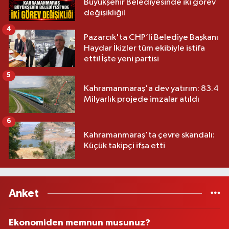
Büyükşehir Belediyesinde iki görev
değişikliği!
4
Pazarcık'ta CHP’li Belediye Başkanı
Haydar İkizler tüm ekibiyle istifa
etti! İşte yeni partisi
5
Kahramanmaraş'a dev yatırım: 83.4
Milyarlık projede imzalar atıldı
6
Kahramanmaraş'ta çevre skandalı:
Küçük takipçi ifşa etti
Anket
Ekonomiden memnun musunuz?