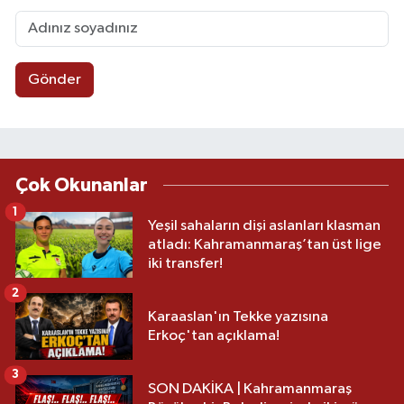
Gönder
Çok Okunanlar
1
Yeşil sahaların dişi aslanları klasman
atladı: Kahramanmaraş’tan üst lige
iki transfer!
2
Karaaslan'ın Tekke yazısına
Erkoç'tan açıklama!
3
SON DAKİKA | Kahramanmaraş