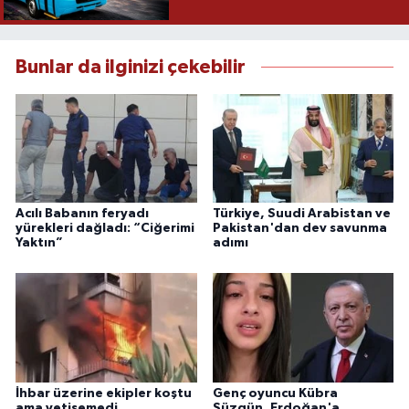
Bunlar da ilginizi çekebilir
Acılı Babanın feryadı
Türkiye, Suudi Arabistan ve
yürekleri dağladı: “Ciğerimi
Pakistan'dan dev savunma
Yaktın”
adımı
İhbar üzerine ekipler koştu
Genç oyuncu Kübra
ama yetişemedi
Süzgün, Erdoğan'a