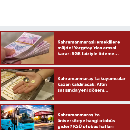
Kahramanmaraşlı emeklilere
müjde! Yargıtay’dan emsal
karar: SGK faiziyle ödeme
yapacak
Kahramanmaraş'ta kuyumcular
kazan kaldıracak: Altın
satışında yeni dönem...
Kahramanmaraş'ta
üniversiteye hangi otobüs
gider? KSÜ otobüs hatları