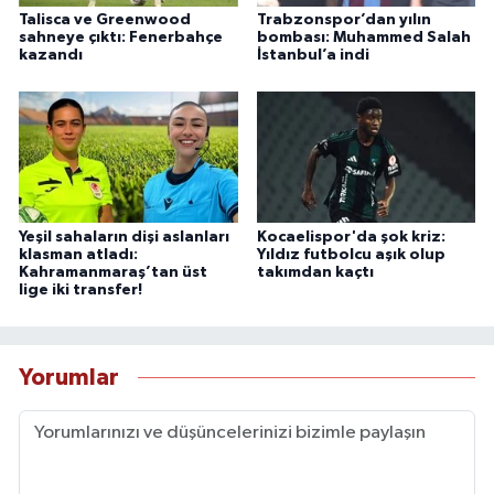
Talisca ve Greenwood
Trabzonspor’dan yılın
sahneye çıktı: Fenerbahçe
bombası: Muhammed Salah
kazandı
İstanbul’a indi
Yeşil sahaların dişi aslanları
Kocaelispor'da şok kriz:
klasman atladı:
Yıldız futbolcu aşık olup
Kahramanmaraş’tan üst
takımdan kaçtı
lige iki transfer!
Yorumlar