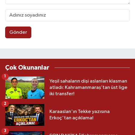
Gönder
Çok Okunanlar
1
Yeşil sahaların dişi aslanları klasman
atladı: Kahramanmaraş’tan üst lige
iki transfer!
2
Karaaslan'ın Tekke yazısına
Erkoç'tan açıklama!
3