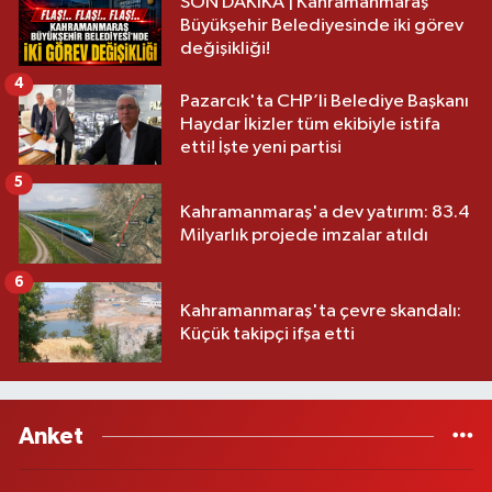
SON DAKİKA | Kahramanmaraş
Büyükşehir Belediyesinde iki görev
değişikliği!
4
Pazarcık'ta CHP’li Belediye Başkanı
Haydar İkizler tüm ekibiyle istifa
etti! İşte yeni partisi
5
Kahramanmaraş'a dev yatırım: 83.4
Milyarlık projede imzalar atıldı
6
Kahramanmaraş'ta çevre skandalı:
Küçük takipçi ifşa etti
Anket