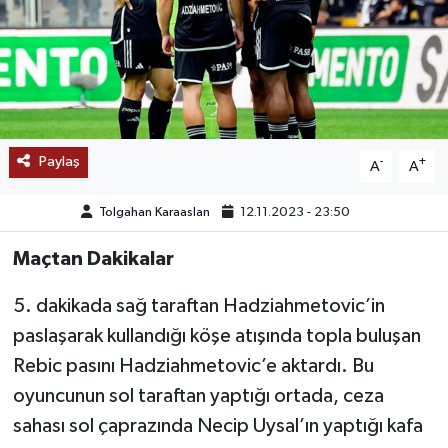
SAĞLIK
EĞİTİM
BÖLGE
Paylaş
-
+
A
A
KEŞFET
Tolgahan Karaaslan
12.11.2023 - 23:50
POPÜLER
Maçtan Dakikalar
DÜNYA
5. dakikada sağ taraftan Hadziahmetovic’in
paslaşarak kullandığı köşe atışında topla buluşan
TREND
Rebic pasını Hadziahmetovic’e aktardı. Bu
MEDYA
oyuncunun sol taraftan yaptığı ortada, ceza
sahası sol çaprazında Necip Uysal’ın yaptığı kafa
OTOMOTİV