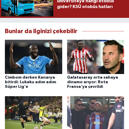
üniversiteye hangi otobüs
gider? KSÜ otobüs hatları
Bunlar da ilginizi çekebilir
Cimbom derken Kanarya
Galatasaray orta sahaya
bitirdi: Lukaku adım adım
dinamo arıyor: Rota
Süper Lig'e
Fransa'ya çevrildi