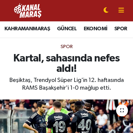
CANLI YAYIN
Kahramanmaraş Nöbetçi Eczaneler
KAHRAMANMARAŞ
GÜNCEL
EKONOMİ
SPOR
KAHRAMANMARAŞ
Kahramanmaraş Hava Durumu
SPOR
GÜNCEL
Kahramanmaraş Namaz Vakitleri
Kartal, sahasında nefes
aldı!
SPOR
Kahramanmaraş Trafik Yoğunluk Haritası
Beşiktaş, Trendyol Süper Lig'in 12. haftasında
SİYASET
Süper Lig Puan Durumu ve Fikstür
RAMS Başakşehir'i 1-0 mağlup etti.
EKONOMİ
Tüm Manşetler
GÜNDEM
Son Dakika Haberleri
MAGAZİN
Haber Arşivi