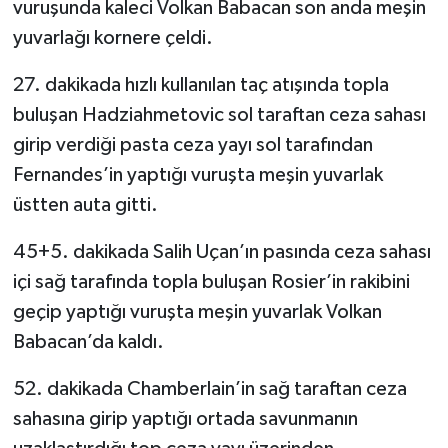
vuruşunda kaleci Volkan Babacan son anda meşin
yuvarlağı kornere çeldi.
TEKNOLOJİ
27. dakikada hızlı kullanılan taç atışında topla
YAŞAM
buluşan Hadziahmetovic sol taraftan ceza sahası
girip verdiği pasta ceza yayı sol tarafından
KÜLTÜR SANAT
Fernandes’in yaptığı vuruşta meşin yuvarlak
üstten auta gitti.
45+5. dakikada Salih Uçan’ın pasında ceza sahası
içi sağ tarafında topla buluşan Rosier’in rakibini
geçip yaptığı vuruşta meşin yuvarlak Volkan
Babacan’da kaldı.
52. dakikada Chamberlain’in sağ taraftan ceza
sahasına girip yaptığı ortada savunmanın