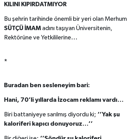
KILINI KIPIRDATMIYOR
Bu şehrin tarihinde önemli bir yeri olan Merhum
SÜTÇÜ İMAM
adını taşıyan Üniversitenin,
Rektörüne ve Yetkililerine...
*
Buradan ben sesleneyim bari:
Hani, 70’li yıllarda İzocam reklamı vardı…
Biri battaniyeye sarılmış diyordu ki;
‘’Yak şu
kaloriferi kapıcı donuyoruz…’’
Bir diğeri ise;
‘’Söndür şu kaloriferi