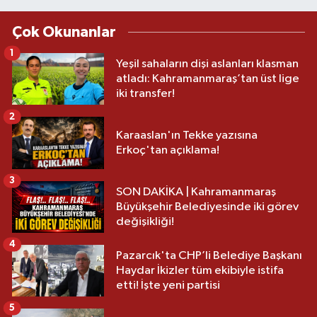
Çok Okunanlar
1
Yeşil sahaların dişi aslanları klasman
atladı: Kahramanmaraş’tan üst lige
iki transfer!
2
Karaaslan'ın Tekke yazısına
Erkoç'tan açıklama!
3
SON DAKİKA | Kahramanmaraş
Büyükşehir Belediyesinde iki görev
değişikliği!
4
Pazarcık'ta CHP’li Belediye Başkanı
Haydar İkizler tüm ekibiyle istifa
etti! İşte yeni partisi
5