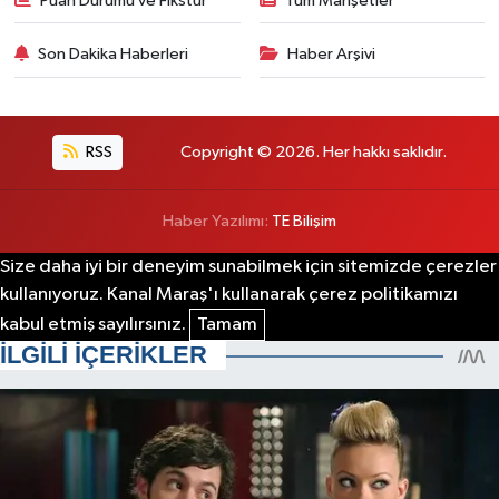
Puan Durumu ve Fikstür
Tüm Manşetler
Son Dakika Haberleri
Haber Arşivi
RSS
Copyright © 2026. Her hakkı saklıdır.
Haber Yazılımı:
TE Bilişim
Size daha iyi bir deneyim sunabilmek için sitemizde çerezler
kullanıyoruz. Kanal Maraş'ı kullanarak çerez politikamızı
kabul etmiş sayılırsınız.
Tamam