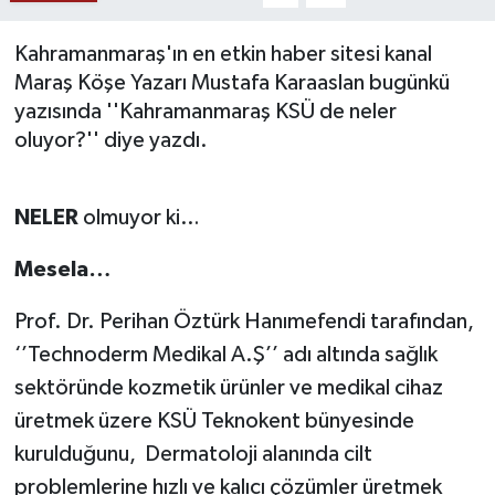
SAĞLIK
Kahramanmaraş'ın en etkin haber sitesi kanal
Maraş Köşe Yazarı Mustafa Karaaslan bugünkü
EĞİTİM
yazısında ''Kahramanmaraş KSÜ de neler
oluyor?'' diye yazdı.
BÖLGE
KEŞFET
NELER
olmuyor ki…
POPÜLER
Mesela…
Prof. Dr. Perihan Öztürk Hanımefendi tarafından,
DÜNYA
‘’Technoderm Medikal A.Ş’’ adı altında sağlık
TREND
sektöründe kozmetik ürünler ve medikal cihaz
üretmek üzere KSÜ Teknokent bünyesinde
MEDYA
kurulduğunu, Dermatoloji alanında cilt
problemlerine hızlı ve kalıcı çözümler üretmek
OTOMOTİV