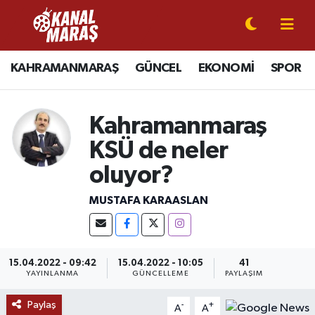
CANLI YAYIN
Kahramanmaraş Nöbetçi Eczaneler
KAHRAMANMARAŞ
GÜNCEL
EKONOMİ
SPOR
KAHRAMANMARAŞ
Kahramanmaraş Hava Durumu
Kahramanmaraş
GÜNCEL
Kahramanmaraş Namaz Vakitleri
KSÜ de neler
SPOR
Kahramanmaraş Trafik Yoğunluk Haritası
oluyor?
SİYASET
Süper Lig Puan Durumu ve Fikstür
MUSTAFA KARAASLAN
EKONOMİ
Tüm Manşetler
15.04.2022 - 09:42
15.04.2022 - 10:05
41
GÜNDEM
Son Dakika Haberleri
YAYINLANMA
GÜNCELLEME
PAYLAŞIM
MAGAZİN
Haber Arşivi
Paylaş
-
+
A
A