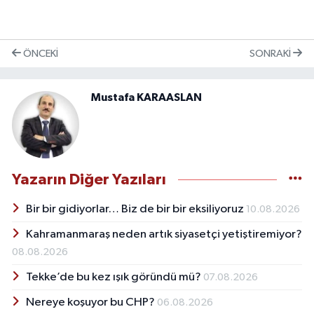
ÖNCEKI
SONRAKI
Mustafa KARAASLAN
Yazarın Diğer Yazıları
Bir bir gidiyorlar… Biz de bir bir eksiliyoruz
10.08.2026
Kahramanmaraş neden artık siyasetçi yetiştiremiyor?
08.08.2026
Tekke’de bu kez ışık göründü mü?
07.08.2026
Nereye koşuyor bu CHP?
06.08.2026