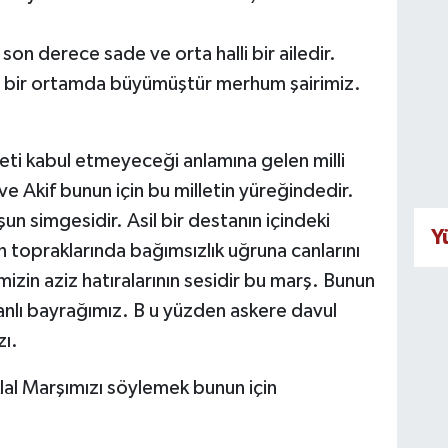
i son derece sade ve orta halli bir ailedir.
u bir ortamda büyümüştür merhum şairimiz.
reti kabul etmeyeceği anlamına gelen milli
e Akif bunun için bu milletin yüreğindedir.
şun simgesidir. Asil bir destanın içindeki
Y
an topraklarında bağımsızlık uğruna canlarını
mizin aziz hatıralarının sesidir bu marş. Bunun
şanlı bayrağımız. B u yüzden askere davul
zı.
klal Marşımızı söylemek bunun için