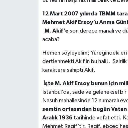
Bu resmi marşımız milli birlik ve be
12 Mart 2007 yılında TBMM tarafı
Mehmet Akif Ersoy’u Anma Günü 
M. Akif’e
son derece manalı ve düşü
acaba?
Hemen söyleyelim; Yüreğindekileri 
dertlenmekti Akif in bu hali!. Şairl
karaktere sahipti Akif.
İşte M. Akif Ersoy bunun için mill
İstanbul’da, sade ve geleneksel bir 
Nasuh mahallesinde 12 numaralı evd
semtin ortasından bugün Vatan
Aralık 1936
tarihînde vefat etti. K
Mehmet Ragif’tir. Ragif, ebced hesa