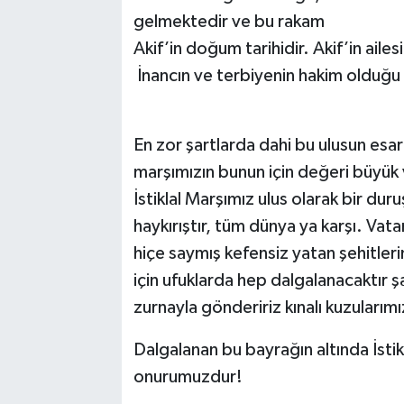
gelmektedir ve bu rakam
Akif’in doğum tarihidir. Akif’in ailes
İnancın ve terbiyenin hakim olduğ
En zor şartlarda dahi bu ulusun esa
marşımızın bunun için değeri büyük v
İstiklal Marşımız ulus olarak bir duru
haykırıştır, tüm dünya ya karşı. Vat
hiçe saymış kefensiz yatan şehitleri
için ufuklarda hep dalgalanacaktır 
zurnayla göndeririz kınalı kuzularımı
Dalgalanan bu bayrağın altında İsti
onurumuzdur!