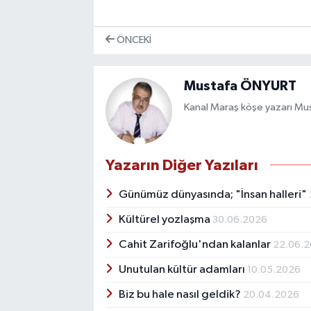
ÖNCEKI
Mustafa ÖNYURT
Kanal Maraş köşe yazarı Mu
Yazarın Diğer Yazıları
Günümüz dünyasında; "İnsan halleri"
Kültürel yozlaşma
30.06.2026
Cahit Zarifoğlu'ndan kalanlar
22.06.
Unutulan kültür adamları
10.05.2026
Biz bu hale nasıl geldik?
20.04.2026