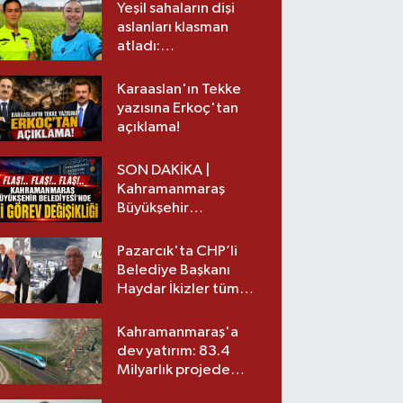
Yeşil sahaların dişi
aslanları klasman
atladı:
Kahramanmaraş’tan
üst lige iki transfer!
Karaaslan'ın Tekke
yazısına Erkoç'tan
açıklama!
SON DAKİKA |
Kahramanmaraş
Büyükşehir
Belediyesinde iki
görev değişikliği!
Pazarcık'ta CHP’li
Belediye Başkanı
Haydar İkizler tüm
ekibiyle istifa etti! İşte
yeni partisi
Kahramanmaraş'a
dev yatırım: 83.4
Milyarlık projede
imzalar atıldı