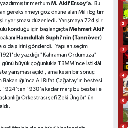
i yazdırmıştır merhum
M. Akif Ersoy’a
. Bu
lan gereksinmeyi göz önüne alan Milli Eğitim
 şiir yarışması düzenledi. Yarışmaya 724 şiir
2
dülü konduğu için başlangıçta
Mehmet Akif
 bakanı
Hamdullah Suphi'nin (Tanrıöver
)
a o da şiirini gönderdi. Yapılan seçim
3
 1921'de yazdığı "Kahraman Ordumuza"
21 günü büyük çoğunlukla TBMM'nce İstiklâl
este yarışması açıldı, ama kesin bir sonuç
4
m Bakanlığı'nca Ali Rıfat Çağatay’ın bestesi
. 1924'ten 1930'a kadar marş bu beste ile
aşkanlığı Orkestrası şefi Zeki Üngör’ ün
5
aldı.
6