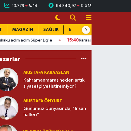
13.779
64.840,97
%
-14
%
-0.15
T
MAGAZİN
SAĞLIK
EĞİTİM
YAŞAM
DÜN
 adım Süper Lig'e
15:40
Karaaslan'ın acı günü: Dayısı Fahri Büyü
azarlar
MUSTAFA KARAASLAN
Kahramanmaraş neden artık
siyasetçi yetiştiremiyor?
MUSTAFA ÖNYURT
Günümüz dünyasında; "İnsan
halleri"