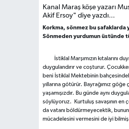
Kanal Maraş köşe yazarı Mus
SAĞLIK
Akif Ersoy" diye yazdı...
EĞİTİM
Korkma, sönmez bu şafaklarda y
Sönmeden yurdumun üstünde tüt
BÖLGE
KEŞFET
İstiklal Marşımızın kıtalarını 
duygulandırır ve coşturur. Çocukken
POPÜLER
beni İstiklal Mektebinin bahçesind
DÜNYA
yıllarına götürür. Bayrağımız göğe ç
yaşamışızdır. Bu günde aynı duygula
TREND
söylüyoruz. Kurtuluş savaşının en çe
da vatanı böldürmeyecektik, bunun ad
MEDYA
mücadelesini vermesini de iyi bilmişt
OTOMOTİV