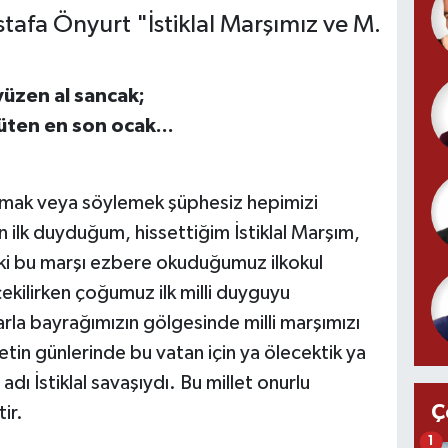
tafa Önyurt "İstiklal Marşımız ve M.
üzen al sancak;
en en son ocak...
duymak veya söylemek şüphesiz hepimizi
 ilk duyduğum, hissettiğim İstiklal Marşım,
eki bu marşı ezbere okuduğumuz ilkokul
ekilirken çoğumuz ilk milli duyguyu
rla bayrağımızın gölgesinde milli marşımızı
tin günlerinde bu vatan için ya ölecektik ya
ı İstiklal savaşıydı. Bu millet onurlu
Ç
ir.
1