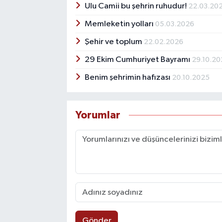
Ulu Camii bu şehrin ruhudur!
22.03.20
Memleketin yolları
05.03.2026
Şehir ve toplum
22.02.2026
29 Ekim Cumhuriyet Bayramı
29.10.2
Benim şehrimin hafızası
20.10.2025
Yorumlar
Gönder