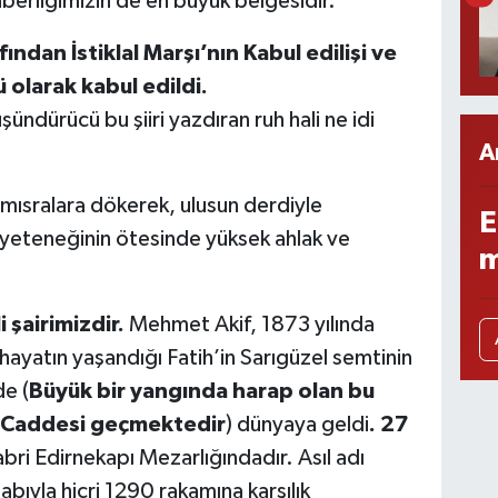
raberliğimizin de en büyük belgesidir.
ndan İstiklal Marşı’nın Kabul edilişi ve
olarak kabul edildi.
ndürücü bu şiiri yazdıran ruh hali ne idi
A
mısralara dökerek, ulusun derdiyle
E
ik yeteneğinin ötesinde yüksek ahlak ve
m
i şairimizdir.
Mehmet Akif, 1873 yılında
hayatın yaşandığı Fatih’in Sarıgüzel semtinin
e (
Büyük bir yangında harap olan bu
 Caddesi geçmektedir
) dünyaya geldi
. 27
abri Edirnekapı Mezarlığındadır. Asıl adı
bıyla hicri 1290 rakamına karşılık