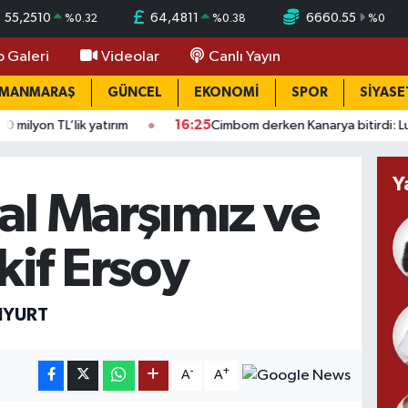
55,2510
64,4811
6660.55
%
0.32
%
0.38
%
0
o Galeri
Videolar
Canlı Yayın
AMANMARAŞ
GÜNCEL
EKONOMİ
SPOR
SİYASE
’lik yatırım
16:25
Cimbom derken Kanarya bitirdi: Lukaku adım
Y
lal Marşımız ve
kif Ersoy
NYURT
-
+
A
A