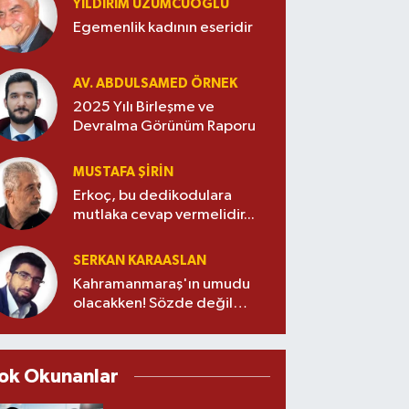
YILDIRIM ÜZÜMCÜOĞLU
Egemenlik kadının eseridir
AV. ABDULSAMED ÖRNEK
2025 Yılı Birleşme ve
Devralma Görünüm Raporu
MUSTAFA ŞİRİN
Erkoç, bu dedikodulara
mutlaka cevap vermelidir...
SERKAN KARAASLAN
Kahramanmaraş'ın umudu
olacakken! Sözde değil
özde alt yapı devrimi!
ok Okunanlar