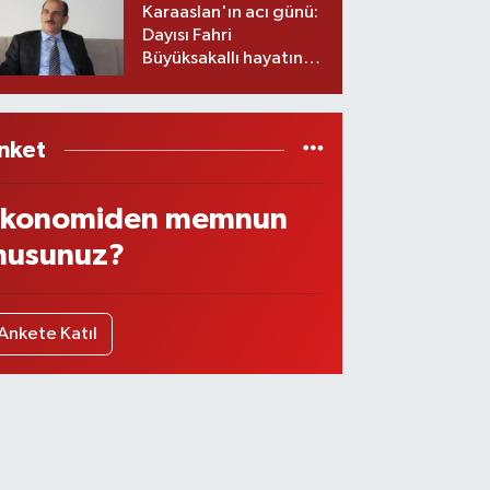
Karaaslan'ın acı günü:
Dayısı Fahri
Büyüksakallı hayatını
kaybetti
nket
konomiden memnun
usunuz?
Ankete Katıl