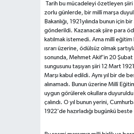
Tarih bu mücadeleyi özetleyen şiir
zorlu günlerde, bir millî marşa duyu
TEKNOLOJİ
Bakanlığı, 1921yılında bunun için bir
YAŞAM
gönderildi. Kazanacak şiire para ö
katılmak istemedi. Ama millî eğitim
KÜLTÜR SANAT
ısrarı üzerine, ödülsüz olmak şartıyl
sonunda, Mehmet Akif'in 20 Şubat
sungusunu taşıyan şiiri 12 Mart 19
Marşı kabul edildi. Aynı yıl bir de b
alınamadı. Bunun üzerine Millî Eğiti
uygun görülerek okullara duyuruldu
çalındı. O yıl bunun yerini, Cumhurb
1922'de hazırladığı bugünkü beste 