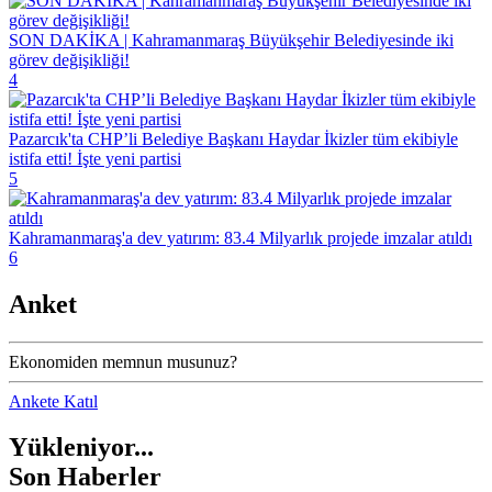
SON DAKİKA | Kahramanmaraş Büyükşehir Belediyesinde iki
görev değişikliği!
4
Pazarcık'ta CHP’li Belediye Başkanı Haydar İkizler tüm ekibiyle
istifa etti! İşte yeni partisi
5
Kahramanmaraş'a dev yatırım: 83.4 Milyarlık projede imzalar atıldı
6
Anket
Ekonomiden memnun musunuz?
Ankete Katıl
Yükleniyor...
Son Haberler