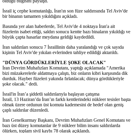
öldüğü bilgisini paylaştı.
İsrail iç cephe komutanlığı, İran'ın son füze saldırısında Tel Aviv'de
bir binanın tamamen yıkıldığını açıkladı.
Basında yer alan haberlerde, Tel Aviv'de 4 noktaya İran'a ait
füzelerin isabet ettiği, saldırı sonucu kentte bazı binaların yıkıldığı ve
büyük çapta hasarlar meydana geldiği kaydedildi.
İran saldırıları sonucu 7 İsraillinin daha yaralandığı ve çok sayıda
kişinin Tel Aviv'de yıkılan evlerinden tahliye edildiği aktarıldı.
"DÜNYA GÖRDÜKLERİYLE ŞOKE OLACAK"
İran Devrim Muhafızları Komutanı, yaptığı açıklamada "Amerika
bizi müzakerelerle aldatmaya çalıştı, biz onların kibri karşısında dik
durduk. Hayber füzeleri yakında fırlatılacak; dünya gördükleriyle
şoke olacak." dedi.
İsrail'in İran’a şiddetli saldırılarıyla başlayan çatışma
İsrail, 13 Haziran’da İran’ın farklı kentlerindeki nükleer tesisler başta
olmak üzere ordunun üst komuta kademesini de hedef olan geniş
çaplı saldırılar düzenledi.
İran Genelkurmay Başkanı, Devrim Muhafızları Genel Komutanı ve
bazı üst düzey komutanlar ile 9 nükleer bilim insanı saldırılarda
ölürken, toplam sivil kaybı 78 olarak açıklandı.