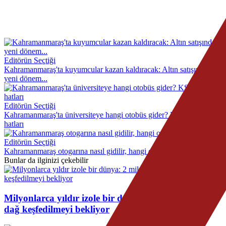
Editörün Seçtiği
Kahramanmaraş'ta kuyumcular kazan kaldıracak: Altın satışında
yeni dönem...
Editörün Seçtiği
Kahramanmaraş'ta üniversiteye hangi otobüs gider? KSÜ otobüs
hatları
Editörün Seçtiği
Kahramanmaraş otogarına nasıl gidilir, hangi otobüsler gidiyor?
Bunlar da ilginizi çekebilir
Milyonlarca yıldır izole bir dünya: 2 milyar yıllık
dağ keşfedilmeyi bekliyor