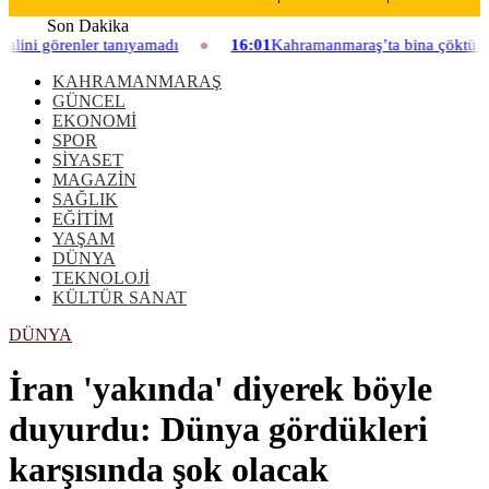
Son Dakika
nler tanıyamadı
16:01
Kahramanmaraş’ta bina çöktü: Mahallede 
KAHRAMANMARAŞ
GÜNCEL
EKONOMİ
SPOR
SİYASET
MAGAZİN
SAĞLIK
EĞİTİM
YAŞAM
DÜNYA
TEKNOLOJİ
KÜLTÜR SANAT
DÜNYA
İran 'yakında' diyerek böyle
duyurdu: Dünya gördükleri
karşısında şok olacak