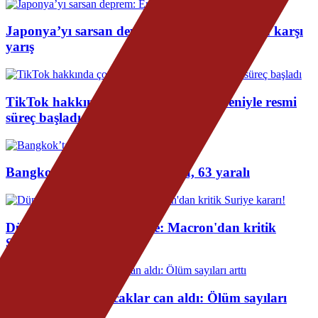
Japonya’yı sarsan deprem: Enkazda zamana karşı
yarış
TikTok hakkında çocuk güvenliği nedeniyle resmi
süreç başladı
Bangkok’ta bar yangını: 27 ölü, 63 yaralı
Dünyanın gözü bu zirvede: Macron'dan kritik
Suriye kararı!
Fransa'da rekor sıcaklar can aldı: Ölüm sayıları
arttı