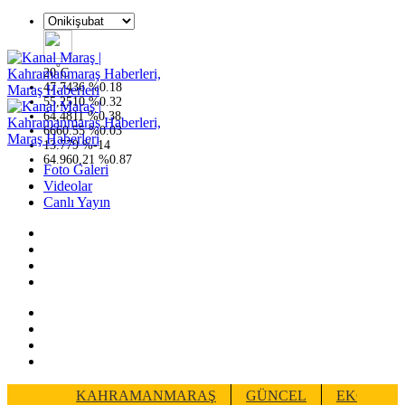
°
20
C
47,7436
%
0.18
55,2510
%
0.32
64,4811
%
0.38
6660.55
%
0.03
13.779
%
-14
64.960,21
%
0.87
Foto Galeri
Videolar
Canlı Yayın
KAHRAMANMARAŞ
GÜNCEL
EKONOM