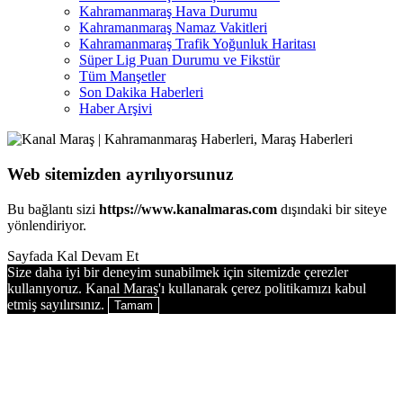
Kahramanmaraş Hava Durumu
Kahramanmaraş Namaz Vakitleri
Kahramanmaraş Trafik Yoğunluk Haritası
Süper Lig Puan Durumu ve Fikstür
Tüm Manşetler
Son Dakika Haberleri
Haber Arşivi
Web sitemizden ayrılıyorsunuz
Bu bağlantı sizi
https://www.kanalmaras.com
dışındaki bir siteye
yönlendiriyor.
Sayfada Kal
Devam Et
Size daha iyi bir deneyim sunabilmek için sitemizde çerezler
kullanıyoruz. Kanal Maraş'ı kullanarak çerez politikamızı kabul
etmiş sayılırsınız.
Tamam