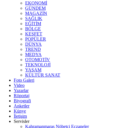
EKONOMİ
GÜNDEM
MAGAZİN
SAĞLIK
EĞİTİM
BÖLGE
KEŞFET
POPÜLER
DÜNYA
TREND
MEDYA
OTOMOTİV
TEKNOLOJİ
YAŞAM
KÜLTÜR SANAT
Foto Galeri
Video
Yazarlar
Röportaj
Biyografi
Anketler
Künye
İletişim
Servisler
Kahramanmaraş Nöbetçi Eczaneler