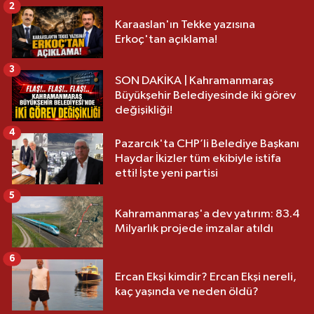
2
Karaaslan'ın Tekke yazısına
Erkoç'tan açıklama!
3
SON DAKİKA | Kahramanmaraş
Büyükşehir Belediyesinde iki görev
değişikliği!
4
Pazarcık'ta CHP’li Belediye Başkanı
Haydar İkizler tüm ekibiyle istifa
etti! İşte yeni partisi
5
Kahramanmaraş'a dev yatırım: 83.4
Milyarlık projede imzalar atıldı
6
Ercan Ekşi kimdir? Ercan Ekşi nereli,
kaç yaşında ve neden öldü?