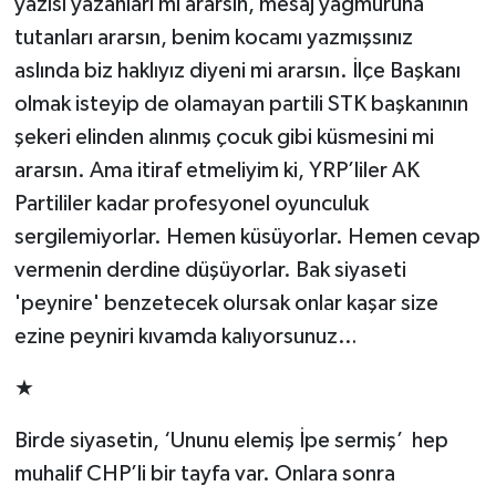
yazısı yazanları mı ararsın, mesaj yağmuruna
tutanları ararsın, benim kocamı yazmışsınız
aslında biz haklıyız diyeni mi ararsın. İlçe Başkanı
olmak isteyip de olamayan partili STK başkanının
şekeri elinden alınmış çocuk gibi küsmesini mi
ararsın. Ama itiraf etmeliyim ki, YRP’liler AK
Partililer kadar profesyonel oyunculuk
sergilemiyorlar. Hemen küsüyorlar. Hemen cevap
vermenin derdine düşüyorlar. Bak siyaseti
'peynire' benzetecek olursak onlar kaşar size
ezine peyniri kıvamda kalıyorsunuz…
★
Birde siyasetin, ‘Ununu elemiş İpe sermiş’ hep
muhalif CHP’li bir tayfa var. Onlara sonra