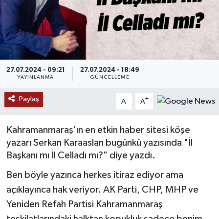
SAĞLIK
EĞİTİM
BÖLGE
27.07.2024 - 09:21
27.07.2024 - 18:49
YAYINLANMA
GÜNCELLEME
KEŞFET
Paylaş
-
+
A
A
POPÜLER
Kahramanmaraş'ın en etkin haber sitesi köşe
yazarı Serkan Karaaslan bugünkü yazısında "İl
DÜNYA
Başkanı mı İl Celladı mı?" diye yazdı.
TREND
Ben böyle yazınca herkes itiraz ediyor ama
açıklayınca hak veriyor. AK Parti, CHP, MHP ve
MEDYA
Yeniden Refah Partisi Kahramanmaraş
OTOMOTİV