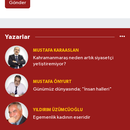
Gönder
Yazarlar
MUSTAFA KARAASLAN
Kahramanmaraş neden artık siyasetçi
yetiştiremiyor?
MUSTAFA ÖNYURT
Günümüz dünyasında; "İnsan halleri"
YILDIRIM ÜZÜMCÜOĞLU
Egemenlik kadının eseridir