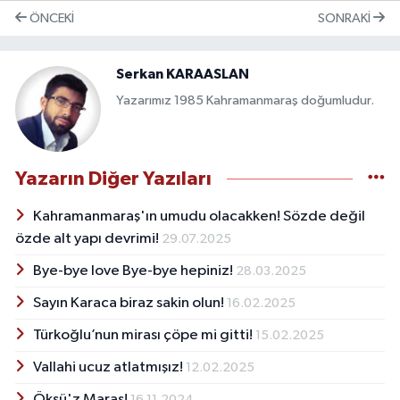
ÖNCEKI
SONRAKI
Serkan KARAASLAN
Yazarımız 1985 Kahramanmaraş doğumludur.
Yazarın Diğer Yazıları
Kahramanmaraş'ın umudu olacakken! Sözde değil
özde alt yapı devrimi!
29.07.2025
Bye-bye love Bye-bye hepiniz!
28.03.2025
Sayın Karaca biraz sakin olun!
16.02.2025
Türkoğlu’nun mirası çöpe mi gitti!
15.02.2025
Vallahi ucuz atlatmışız!
12.02.2025
Öksü'z Maraş!
16.11.2024