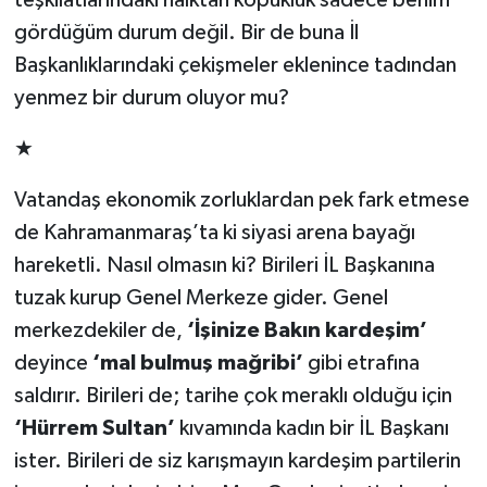
teşkilatlarındaki halktan kopukluk sadece benim
gördüğüm durum değil. Bir de buna İl
TEKNOLOJİ
Başkanlıklarındaki çekişmeler eklenince tadından
yenmez bir durum oluyor mu?
YAŞAM
★
KÜLTÜR SANAT
Vatandaş ekonomik zorluklardan pek fark etmese
de Kahramanmaraş’ta ki siyasi arena bayağı
hareketli. Nasıl olmasın ki? Birileri İL Başkanına
tuzak kurup Genel Merkeze gider. Genel
merkezdekiler de,
‘İşinize Bakın kardeşim’
deyince
‘mal bulmuş mağribi’
gibi etrafına
saldırır. Birileri de; tarihe çok meraklı olduğu için
‘Hürrem Sultan’
kıvamında kadın bir İL Başkanı
ister. Birileri de siz karışmayın kardeşim partilerin