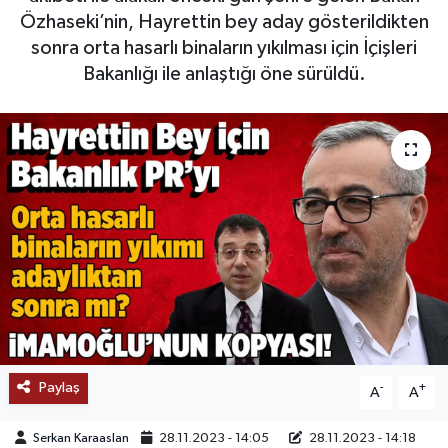
Özhaseki’nin, Hayrettin bey aday gösterildikten
SAĞLIK
sonra orta hasarlı binaların yıkılması için İçişleri
Bakanlığı ile anlaştığı öne sürüldü.
EĞİTİM
BÖLGE
KEŞFET
POPÜLER
DÜNYA
TREND
Paylaş
-
+
MEDYA
A
A
Serkan Karaaslan
28.11.2023 - 14:05
28.11.2023 - 14:18
OTOMOTİV