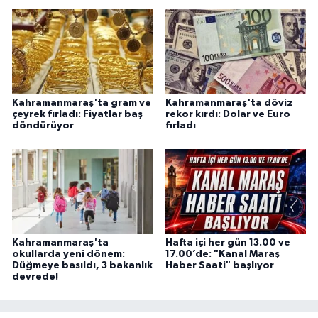
Kahramanmaraş'ta gram ve
Kahramanmaraş'ta döviz
çeyrek fırladı: Fiyatlar baş
rekor kırdı: Dolar ve Euro
döndürüyor
fırladı
Kahramanmaraş'ta
Hafta içi her gün 13.00 ve
okullarda yeni dönem:
17.00’de: "Kanal Maraş
Düğmeye basıldı, 3 bakanlık
Haber Saati" başlıyor
devrede!