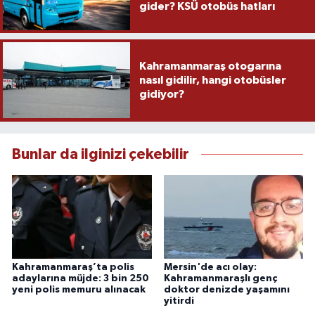
gider? KSÜ otobüs hatları
Kahramanmaraş otogarına
nasıl gidilir, hangi otobüsler
gidiyor?
Bunlar da ilginizi çekebilir
Kahramanmaraş’ta polis
Mersin'de acı olay:
adaylarına müjde: 3 bin 250
Kahramanmaraşlı genç
yeni polis memuru alınacak
doktor denizde yaşamını
yitirdi