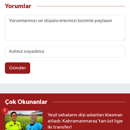
Yorumlar
Gönder
Çok Okunanlar
1
Yeşil sahaların dişi aslanları klasman
atladı: Kahramanmaraş’tan üst lige
iki transfer!