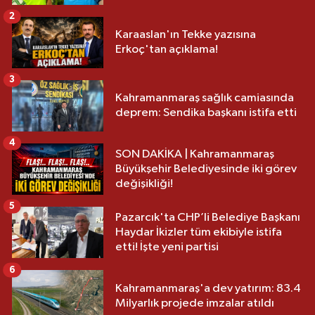
2
Karaaslan'ın Tekke yazısına
Erkoç'tan açıklama!
3
Kahramanmaraş sağlık camiasında
deprem: Sendika başkanı istifa etti
4
SON DAKİKA | Kahramanmaraş
Büyükşehir Belediyesinde iki görev
değişikliği!
5
Pazarcık'ta CHP’li Belediye Başkanı
Haydar İkizler tüm ekibiyle istifa
etti! İşte yeni partisi
6
Kahramanmaraş'a dev yatırım: 83.4
Milyarlık projede imzalar atıldı