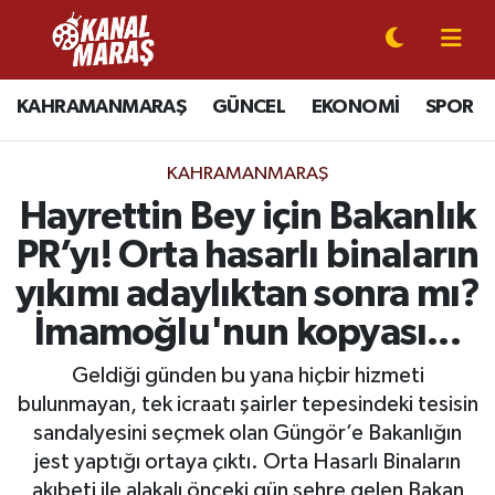
CANLI YAYIN
Kahramanmaraş Nöbetçi Eczaneler
KAHRAMANMARAŞ
GÜNCEL
EKONOMİ
SPOR
KAHRAMANMARAŞ
Kahramanmaraş Hava Durumu
KAHRAMANMARAŞ
GÜNCEL
Kahramanmaraş Namaz Vakitleri
Hayrettin Bey için Bakanlık
PR’yı! Orta hasarlı binaların
SPOR
Kahramanmaraş Trafik Yoğunluk Haritası
yıkımı adaylıktan sonra mı?
SİYASET
Süper Lig Puan Durumu ve Fikstür
İmamoğlu'nun kopyası...
EKONOMİ
Tüm Manşetler
Geldiği günden bu yana hiçbir hizmeti
bulunmayan, tek icraatı şairler tepesindeki tesisin
GÜNDEM
Son Dakika Haberleri
sandalyesini seçmek olan Güngör’e Bakanlığın
jest yaptığı ortaya çıktı. Orta Hasarlı Binaların
MAGAZİN
Haber Arşivi
akıbeti ile alakalı önceki gün şehre gelen Bakan