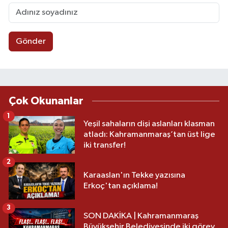
Gönder
Çok Okunanlar
1
Yeşil sahaların dişi aslanları klasman
atladı: Kahramanmaraş’tan üst lige
iki transfer!
2
Karaaslan'ın Tekke yazısına
Erkoç'tan açıklama!
3
SON DAKİKA | Kahramanmaraş
Büyükşehir Belediyesinde iki görev