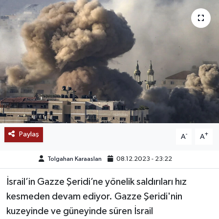
SAĞLIK
EĞİTİM
BÖLGE
KEŞFET
POPÜLER
Paylaş
-
+
A
A
DÜNYA
Tolgahan Karaaslan
08.12.2023 - 23:22
TREND
İsrail’in Gazze Şeridi’ne yönelik saldırıları hız
MEDYA
kesmeden devam ediyor. Gazze Şeridi'nin
kuzeyinde ve güneyinde süren İsrail
OTOMOTİV