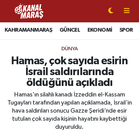
CANLI YAYIN
Kahramanmaraş Nöbetçi Eczaneler
KAHRAMANMARAŞ
GÜNCEL
EKONOMİ
SPOR
KAHRAMANMARAŞ
Kahramanmaraş Hava Durumu
DÜNYA
GÜNCEL
Kahramanmaraş Namaz Vakitleri
Hamas, çok sayıda esirin
İsrail saldırılarında
SPOR
Kahramanmaraş Trafik Yoğunluk Haritası
öldüğünü açıkladı
SİYASET
Süper Lig Puan Durumu ve Fikstür
Hamas'ın silahlı kanadı İzzeddin el-Kassam
Tugayları tarafından yapılan açıklamada, İsrail’in
EKONOMİ
Tüm Manşetler
hava saldırıları sonucu Gazze Şeridi’nde esir
tutulan çok sayıda kişinin hayatını kaybettiği
GÜNDEM
Son Dakika Haberleri
duyuruldu.
MAGAZİN
Haber Arşivi