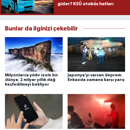
gider? KSÜ otobüs hatları
Bunlar da ilginizi çekebilir
Milyonlarca yıldır izole bir
Japonya’yı sarsan deprem:
dünya: 2 milyar yıllık dağ
Enkazda zamana karşı yarış
keşfedilmeyi bekliyor