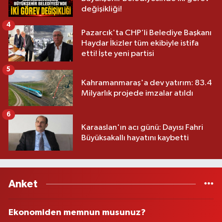
değişikliği!
4
Pazarcık'ta CHP’li Belediye Başkanı
Haydar İkizler tüm ekibiyle istifa
etti! İşte yeni partisi
5
Kahramanmaraş'a dev yatırım: 83.4
Milyarlık projede imzalar atıldı
6
Karaaslan'ın acı günü: Dayısı Fahri
Büyüksakallı hayatını kaybetti
Anket
Ekonomiden memnun musunuz?