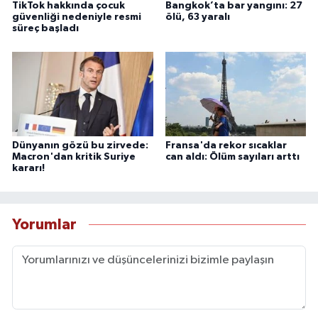
TikTok hakkında çocuk
Bangkok’ta bar yangını: 27
güvenliği nedeniyle resmi
ölü, 63 yaralı
süreç başladı
Dünyanın gözü bu zirvede:
Fransa'da rekor sıcaklar
Macron'dan kritik Suriye
can aldı: Ölüm sayıları arttı
kararı!
Yorumlar