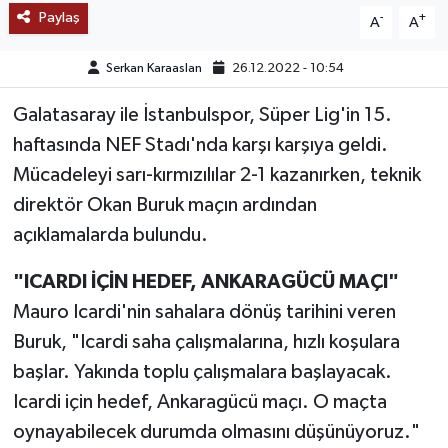
Paylaş
-
+
A
A
TEKNOLOJİ
Serkan Karaaslan
26.12.2022 - 10:54
YAŞAM
Galatasaray ile İstanbulspor, Süper Lig'in 15.
haftasında NEF Stadı'nda karşı karşıya geldi.
KÜLTÜR SANAT
Mücadeleyi sarı-kırmızılılar 2-1 kazanırken, teknik
direktör Okan Buruk maçın ardından
açıklamalarda bulundu.
"ICARDI İÇİN HEDEF, ANKARAGÜCÜ MAÇI"
Mauro Icardi'nin sahalara dönüş tarihini veren
Buruk, "Icardi saha çalışmalarına, hızlı koşulara
başlar. Yakında toplu çalışmalara başlayacak.
Icardi için hedef, Ankaragücü maçı. O maçta
oynayabilecek durumda olmasını düşünüyoruz."