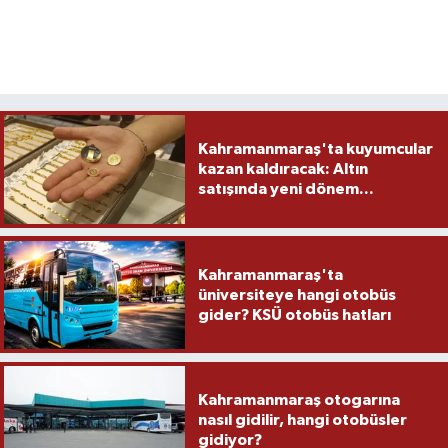
Kahramanmaraş'ta kuyumcular
kazan kaldıracak: Altın
satışında yeni dönem...
Kahramanmaraş'ta
üniversiteye hangi otobüs
gider? KSÜ otobüs hatları
Kahramanmaraş otogarına
nasıl gidilir, hangi otobüsler
gidiyor?