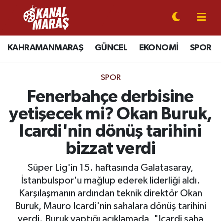
CANLI YAYIN
Kahramanmaraş Nöbetçi Eczaneler
KAHRAMANMARAŞ
GÜNCEL
EKONOMİ
SPOR
KAHRAMANMARAŞ
Kahramanmaraş Hava Durumu
SPOR
GÜNCEL
Kahramanmaraş Namaz Vakitleri
Fenerbahçe derbisine
yetişecek mi? Okan Buruk,
SPOR
Kahramanmaraş Trafik Yoğunluk Haritası
Icardi'nin dönüş tarihini
SİYASET
Süper Lig Puan Durumu ve Fikstür
bizzat verdi
EKONOMİ
Tüm Manşetler
Süper Lig'in 15. haftasında Galatasaray,
İstanbulspor'u mağlup ederek liderliği aldı.
GÜNDEM
Son Dakika Haberleri
Karşılaşmanın ardından teknik direktör Okan
Buruk, Mauro Icardi'nin sahalara dönüş tarihini
MAGAZİN
Haber Arşivi
verdi. Buruk yaptığı açıklamada, "Icardi saha