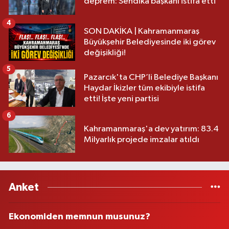
deprem: Sendika başkanı istifa etti
4
SON DAKİKA | Kahramanmaraş
Büyükşehir Belediyesinde iki görev
değişikliği!
5
Pazarcık'ta CHP’li Belediye Başkanı
Haydar İkizler tüm ekibiyle istifa
etti! İşte yeni partisi
6
Kahramanmaraş'a dev yatırım: 83.4
Milyarlık projede imzalar atıldı
Anket
Ekonomiden memnun musunuz?