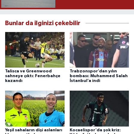
Bunlar da ilginizi çekebilir
Talisca ve Greenwood
Trabzonspor’dan yılın
sahneye çıktı: Fenerbahçe
bombası: Muhammed Salah
kazandı
İstanbul’a indi
Yeşil sahaların dişi aslanları
Kocaelispor'da şok kriz: