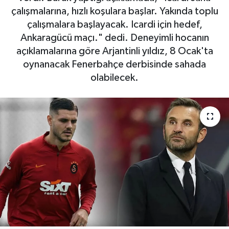
çalışmalarına, hızlı koşulara başlar. Yakında toplu
SAĞLIK
çalışmalara başlayacak. Icardi için hedef,
Ankaragücü maçı." dedi. Deneyimli hocanın
EĞİTİM
açıklamalarına göre Arjantinli yıldız, 8 Ocak'ta
oynanacak Fenerbahçe derbisinde sahada
BÖLGE
olabilecek.
KEŞFET
POPÜLER
DÜNYA
TREND
MEDYA
OTOMOTİV