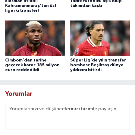
klasman atladı:
Yıldız futbolcu aşık olup
Kahramanmaraş’tan üst
takımdan kaçtı
lige iki transfer!
Cimbom'dan tarihe
Süper Lig'de yılın transfer
geçecek karar: 185 milyon
bombası: Beşiktaş dünya
euro reddedildi
yıldızını bitirdi
Yorumlar