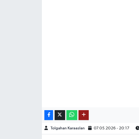
SAĞLIK
EĞİTİM
BÖLGE
KEŞFET
POPÜLER
DÜNYA
TREND
MEDYA
Tolgahan Karaaslan
07.05.2026 - 20:17
OTOMOTİV