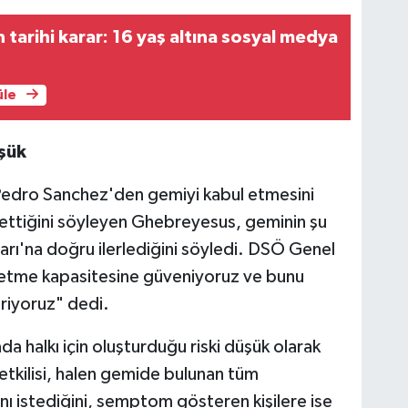
 tarihi karar: 16 yaş altına sosyal medya
üle
üşük
Pedro Sanchez'den gemiyi kabul etmesini
 ettiğini söyleyen Ghebreyesus, geminin şu
rı'na doğru ilerlediğini söyledi. DSÖ Genel
önetme kapasitesine güveniyoruz ve bunu
eriyoruz" dedi.
a halkı için oluşturduğu riski düşük olarak
etkilisi, halen gemide bulunan tüm
nı istediğini, semptom gösteren kişilere ise