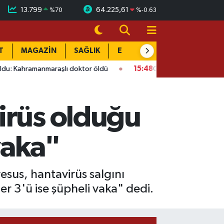
13.799
64.225,61
%
70
%
-0.63
T
MAGAZİN
SAĞLIK
EĞİTİM
YAŞAM
DÜN
anmaraşlı doktor öldü
15:48
Onikişubat’ta ücretsiz üniversite
irüs olduğu
vaka"
us, hantavirüs salgını
er 3'ü ise şüpheli vaka" dedi.