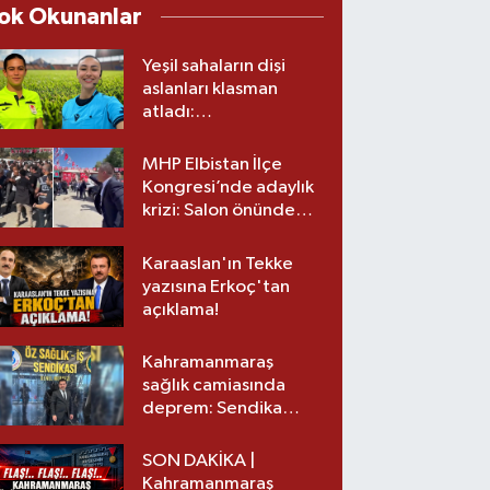
ok Okunanlar
Yeşil sahaların dişi
aslanları klasman
atladı:
Kahramanmaraş’tan
üst lige iki transfer!
MHP Elbistan İlçe
Kongresi’nde adaylık
krizi: Salon önünde
biber gazlı müdahale
Karaaslan'ın Tekke
yazısına Erkoç'tan
açıklama!
Kahramanmaraş
sağlık camiasında
deprem: Sendika
başkanı istifa etti
SON DAKİKA |
Kahramanmaraş