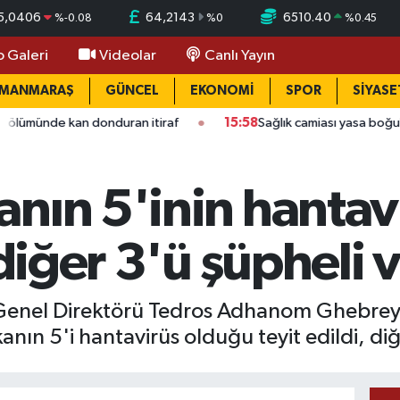
5,0406
64,2143
6510.40
%
-0.08
%
0
%
0.45
o Galeri
Videolar
Canlı Yayın
AMANMARAŞ
GÜNCEL
EKONOMİ
SPOR
SİYASE
an donduran itiraf
15:58
Sağlık camiası yasa boğuldu: Kahram
nın 5'inin hantav
 diğer 3'ü şüpheli 
enel Direktörü Tedros Adhanom Ghebreyes
anın 5'i hantavirüs olduğu teyit edildi, diğ