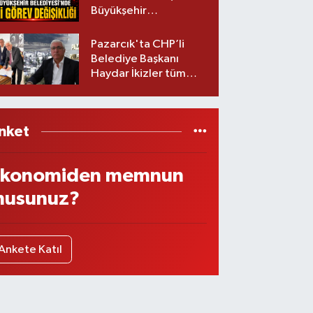
Büyükşehir
Belediyesinde iki
görev değişikliği!
Pazarcık'ta CHP’li
Belediye Başkanı
Haydar İkizler tüm
ekibiyle istifa etti! İşte
yeni partisi
nket
konomiden memnun
usunuz?
Ankete Katıl