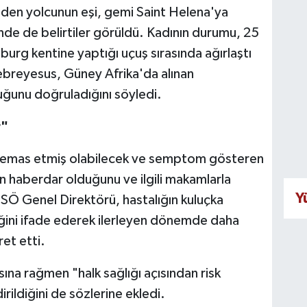
eden yolcunun eşi, gemi Saint Helena'ya
inde de belirtiler görüldü. Kadının durumu, 25
urg kentine yaptığı uçuş sırasında ağırlaştı
ebreyesus, Güney Afrika'da alınan
uğunu doğruladığını söyledi.
r"
temas etmiş olabilecek ve semptom gösteren
an haberdar olduğunu ve ilgili makamlarla
Y
DSÖ Genel Direktörü, hastalığın kuluçka
diğini ifade ederek ilerleyen dönemde daha
ret etti.
ına rağmen "halk sağlığı açısından risk
rildiğini de sözlerine ekledi.