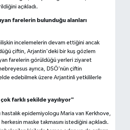
ldiğini açıkladı.
şıyan farelerin bulunduğu alanları
ilişkin incelemelerin devam ettiğini ancak
düğü çiftin, Arjantin'deki bir kuş gözlem
ıyan farelerin görüldüğü yerleri ziyaret
 Ghebreyesus ayrıca, DSÖ'nün çiftin
 elde edebilmek üzere Arjantinli yetkililerle
çok farklı şekilde yayılıyor"
cı hastalık epidemiyologu Maria van Kerkhove,
herkesin maske takmasını istediğini açıkladı.