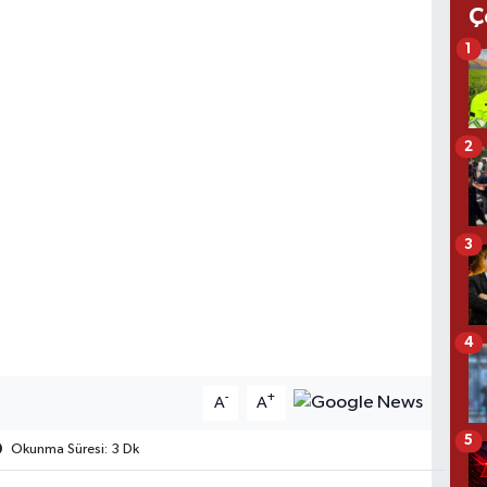
Ç
1
2
3
4
-
+
A
A
5
Okunma Süresi: 3 Dk