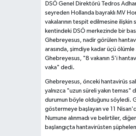
DSÖ Genel Direktörü Tedros Adha
seyreden Hollanda bayraklı MV Hond
TEKNOLOJİ
vakalarının tespit edilmesine ilişkin
YAŞAM
kentindeki DSÖ merkezinde bir bası
Ghebreyesus, nadir görülen hantavir
KÜLTÜR SANAT
arasında, şimdiye kadar üçü ölümle s
Ghebreyesus, "8 vakanın 5'i hantavir
vaka" dedi.
Ghebreyesus, önceki hantavirüs sal
yalnızca "uzun süreli yakın temas"
durumun böyle olduğunu söyledi. Gh
göstermeye başlayan ve 11 Nisan'd
Numune alınmadı ve belirtiler, diğer
başlangıçta hantavirüsten şüphelen