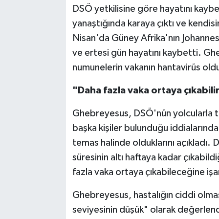
DSÖ yetkilisine göre hayatını kayb
yanaştığında karaya çıktı ve kendis
Nisan'da Güney Afrika'nın Johannesb
ve ertesi gün hayatını kaybetti. Gh
numunelerin vakanın hantavirüs old
"Daha fazla vaka ortaya çıkabili
Ghebreyesus, DSÖ'nün yolcularla 
başka kişiler bulunduğu iddialarınd
temas halinde olduklarını açıkladı. 
süresinin altı haftaya kadar çıkabil
fazla vaka ortaya çıkabileceğine işa
Ghebreyesus, hastalığın ciddi olmas
seviyesinin düşük" olarak değerlendi