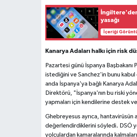
İngiltere'den
yasağı
İçeriği Görünt
Kanarya Adaları halkı için risk d
Pazartesi günü İspanya Başbakanı 
istediğini ve Sanchez'in bunu kabul
anda İspanya'ya bağlı Kanarya Adala
Direktörü, "İspanya'nın bu riski y
yapmaları için kendilerine destek v
Ghebreyesus ayrıca, hantavirüsün ad
değerlendirdiklerini söyledi. DSÖ y
yolculardan kamaralarında kalmaları