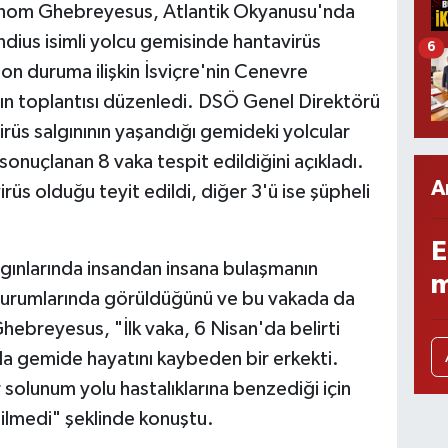
nom Ghebreyesus, Atlantik Okyanusu'nda
ius isimli yolcu gemisinde hantavirüs
6
 son duruma ilişkin İsviçre'nin Cenevre
n toplantısı düzenledi. DSÖ Genel Direktörü
üs salgınının yaşandığı gemideki yolcular
onuçlanan 8 vaka tespit edildiğini açıkladı.
A
üs olduğu teyit edildi, diğer 3'ü ise şüpheli
E
gınlarında insandan insana bulaşmanın
m
 durumlarında görüldüğünü ve bu vakada da
ebreyesus, "İlk vaka, 6 Nisan'da belirti
a gemide hayatını kaybeden bir erkekti.
 solunum yolu hastalıklarına benzediği için
ilmedi" şeklinde konuştu.