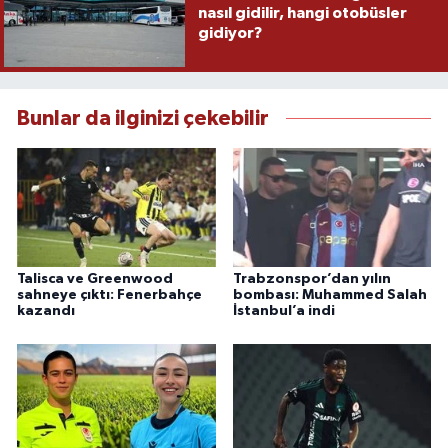
nasıl gidilir, hangi otobüsler
gidiyor?
Bunlar da ilginizi çekebilir
Talisca ve Greenwood
Trabzonspor’dan yılın
sahneye çıktı: Fenerbahçe
bombası: Muhammed Salah
kazandı
İstanbul’a indi