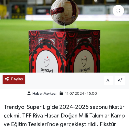
SAĞLIK
EĞİTİM
BÖLGE
KEŞFET
POPÜLER
Paylaş
-
+
A
A
DÜNYA
Haber Merkezi
11.07.2024 - 15:00
TREND
Trendyol Süper Lig’de 2024-2025 sezonu fikstür
MEDYA
çekimi, TFF Riva Hasan Doğan Milli Takımlar Kamp
ve Eğitim Tesisleri’nde gerçekleştirildi. Fikstür
OTOMOTİV