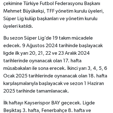
çekimine Türkiye Futbol Federasyonu Başkanı
Mehmet Büyükekşi, TFF yönetim kurulu üyeleri,
TEKNOLOJİ
Süper Lig kulüp başkanları ve yönetim kurulu
YAŞAM
üyeleri katıldı.
KÜLTÜR SANAT
Bu sezon Süper Lig’de 19 takım mücadele
edecek. 9 Ağustos 2024 tarihinde başlayacak
ligde ilk yarı 20, 21, 22 ve 23 Aralık 2024
tarihlerinde oynanacak olan 17. hafta
müsabakaları ile sona erecek. İkinci yarı 3, 4, 5, 6
Ocak 2025 tarihlerinde oynanacak olan 18. hafta
karşılaşmalarıyla başlayacak ve sezon 1 Haziran
2025 tarihinde tamamlanacak.
İlk haftayı Kayserispor BAY geçecek. Ligde
Beşiktaş 3. hafta, Fenerbahçe 8. hafta ve