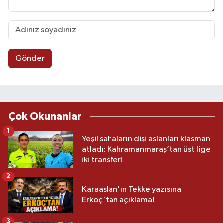
Gönder
Çok Okunanlar
1
Yeşil sahaların dişi aslanları klasman
atladı: Kahramanmaraş’tan üst lige
iki transfer!
2
Karaaslan'ın Tekke yazısına
Erkoç'tan açıklama!
3