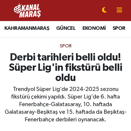
CANLI YAYIN
Kahramanmaraş Nöbetçi Eczaneler
KAHRAMANMARAŞ
GÜNCEL
EKONOMİ
SPOR
KAHRAMANMARAŞ
Kahramanmaraş Hava Durumu
SPOR
GÜNCEL
Kahramanmaraş Namaz Vakitleri
Derbi tarihleri belli oldu!
Süper Lig'in fikstürü belli
SPOR
Kahramanmaraş Trafik Yoğunluk Haritası
oldu
SİYASET
Süper Lig Puan Durumu ve Fikstür
Trendyol Süper Lig’de 2024-2025 sezonu
fikstürü çekimi yapıldı. Süper Lig’de 6. hafta
EKONOMİ
Tüm Manşetler
Fenerbahçe-Galatasaray, 10. haftada
Galatasaray-Beşiktaş ve 15. haftada da Beşiktaş-
GÜNDEM
Son Dakika Haberleri
Fenerbahçe derbileri oynanacak.
MAGAZİN
Haber Arşivi