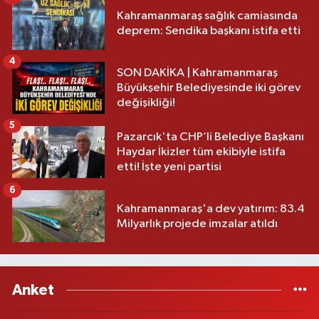
Kahramanmaraş sağlık camiasında
deprem: Sendika başkanı istifa etti
4
SON DAKİKA | Kahramanmaraş
Büyükşehir Belediyesinde iki görev
değişikliği!
5
Pazarcık'ta CHP’li Belediye Başkanı
Haydar İkizler tüm ekibiyle istifa
etti! İşte yeni partisi
6
Kahramanmaraş'a dev yatırım: 83.4
Milyarlık projede imzalar atıldı
Anket