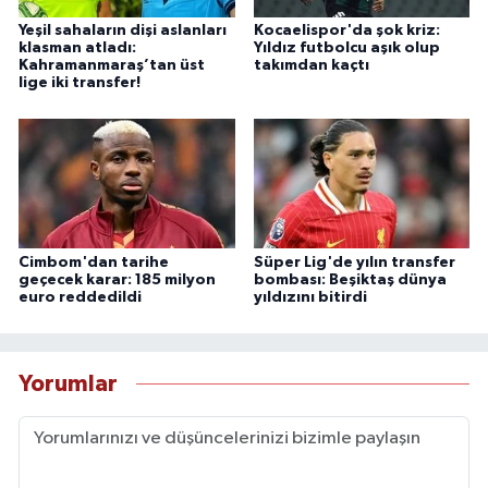
Yeşil sahaların dişi aslanları
Kocaelispor'da şok kriz:
klasman atladı:
Yıldız futbolcu aşık olup
Kahramanmaraş’tan üst
takımdan kaçtı
lige iki transfer!
Cimbom'dan tarihe
Süper Lig'de yılın transfer
geçecek karar: 185 milyon
bombası: Beşiktaş dünya
euro reddedildi
yıldızını bitirdi
Yorumlar