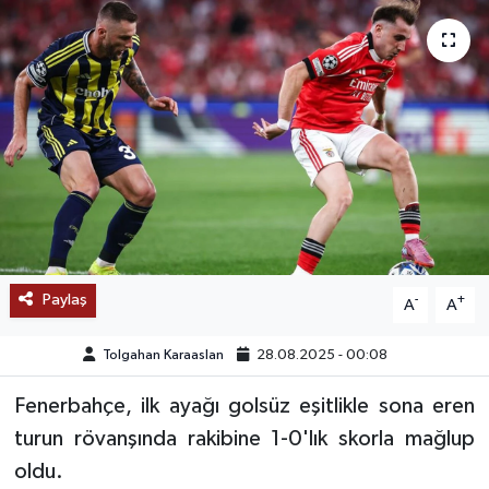
SAĞLIK
EĞİTİM
BÖLGE
KEŞFET
POPÜLER
Paylaş
-
+
A
A
DÜNYA
Tolgahan Karaaslan
28.08.2025 - 00:08
TREND
Fenerbahçe, ilk ayağı golsüz eşitlikle sona eren
MEDYA
turun rövanşında rakibine 1-0'lık skorla mağlup
oldu.
OTOMOTİV