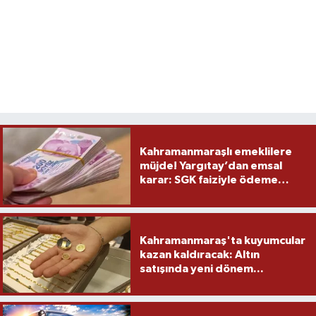
Kahramanmaraşlı emeklilere
müjde! Yargıtay’dan emsal
karar: SGK faiziyle ödeme
yapacak
Kahramanmaraş'ta kuyumcular
kazan kaldıracak: Altın
satışında yeni dönem...