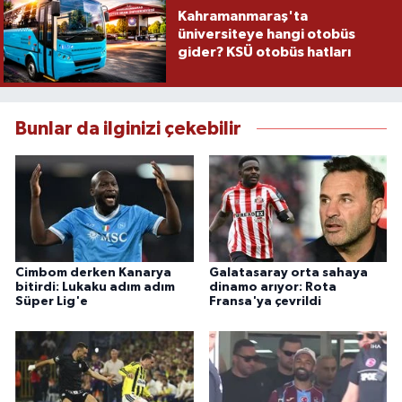
Kahramanmaraş'ta
üniversiteye hangi otobüs
gider? KSÜ otobüs hatları
Bunlar da ilginizi çekebilir
Cimbom derken Kanarya
Galatasaray orta sahaya
bitirdi: Lukaku adım adım
dinamo arıyor: Rota
Süper Lig'e
Fransa'ya çevrildi