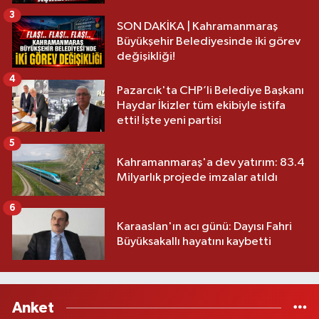
3
SON DAKİKA | Kahramanmaraş
Büyükşehir Belediyesinde iki görev
değişikliği!
4
Pazarcık'ta CHP’li Belediye Başkanı
Haydar İkizler tüm ekibiyle istifa
etti! İşte yeni partisi
5
Kahramanmaraş'a dev yatırım: 83.4
Milyarlık projede imzalar atıldı
6
Karaaslan'ın acı günü: Dayısı Fahri
Büyüksakallı hayatını kaybetti
Anket