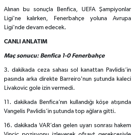
Alınan bu sonuçla Benfica, UEFA Şampiyonlar
TEKNOLOJİ
Ligi'ne kalırken, Fenerbahçe yoluna Avrupa
Ligi'nde devam edecek.
YAŞAM
CANLI ANLATIM
KÜLTÜR SANAT
Maç sonucu: Benfica 1-0 Fenerbahçe
3. dakikada ceza sahası sol kanattan Pavlidis’in
pasında arka direkte Barreiro'nun şutunda kaleci
Livakovic gole izin vermedi.
11. dakikada Benfica’nın kullandığı köşe atışında
Vangelis Pavlidis’in şutunda top ağlara gitti.
16. dakikada VAR’dan gelen uyarı sonrası hakem
Vincic pozisyonu izleyerek ofsayt gerekçesiyle