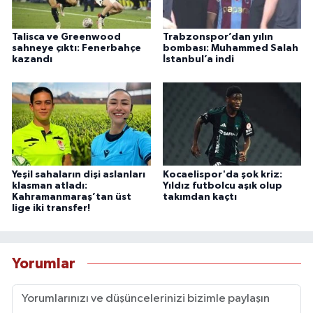
Talisca ve Greenwood
Trabzonspor’dan yılın
sahneye çıktı: Fenerbahçe
bombası: Muhammed Salah
kazandı
İstanbul’a indi
Yeşil sahaların dişi aslanları
Kocaelispor'da şok kriz:
klasman atladı:
Yıldız futbolcu aşık olup
Kahramanmaraş’tan üst
takımdan kaçtı
lige iki transfer!
Yorumlar