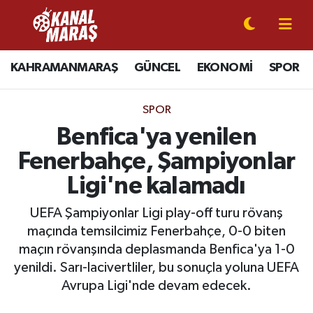
CANLI YAYIN
Kahramanmaraş Nöbetçi Eczaneler
KAHRAMANMARAŞ
GÜNCEL
EKONOMİ
SPOR
KAHRAMANMARAŞ
Kahramanmaraş Hava Durumu
SPOR
GÜNCEL
Kahramanmaraş Namaz Vakitleri
Benfica'ya yenilen
Fenerbahçe, Şampiyonlar
SPOR
Kahramanmaraş Trafik Yoğunluk Haritası
Ligi'ne kalamadı
SİYASET
Süper Lig Puan Durumu ve Fikstür
UEFA Şampiyonlar Ligi play-off turu rövanş
maçında temsilcimiz Fenerbahçe, 0-0 biten
EKONOMİ
Tüm Manşetler
maçın rövanşında deplasmanda Benfica'ya 1-0
yenildi. Sarı-lacivertliler, bu sonuçla yoluna UEFA
GÜNDEM
Son Dakika Haberleri
Avrupa Ligi'nde devam edecek.
MAGAZİN
Haber Arşivi