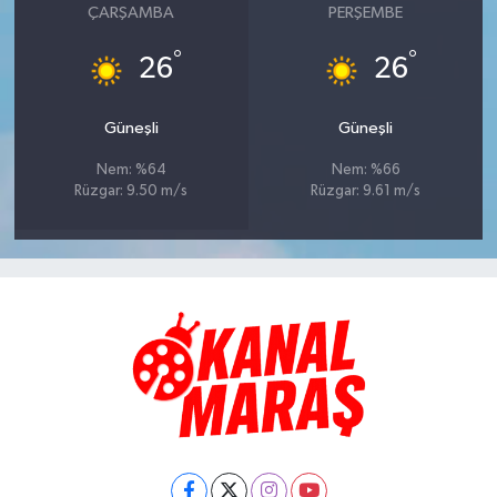
ÇARŞAMBA
PERŞEMBE
°
°
26
26
Güneşli
Güneşli
Nem: %64
Nem: %66
Rüzgar: 9.50 m/s
Rüzgar: 9.61 m/s