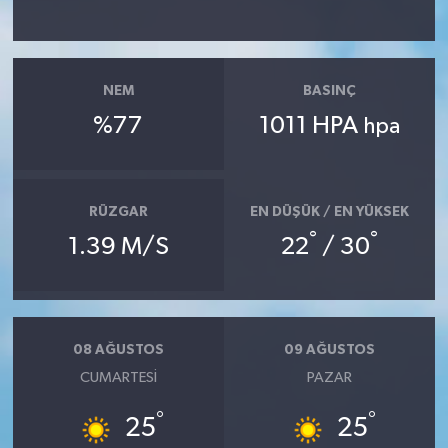
TEKNOLOJİ
NEM
BASINÇ
YAŞAM
%77
1011 HPA
hpa
KÜLTÜR SANAT
RÜZGAR
EN DÜŞÜK / EN YÜKSEK
°
°
1.39 M/S
22
/ 30
08 AĞUSTOS
09 AĞUSTOS
CUMARTESI
PAZAR
°
°
25
25