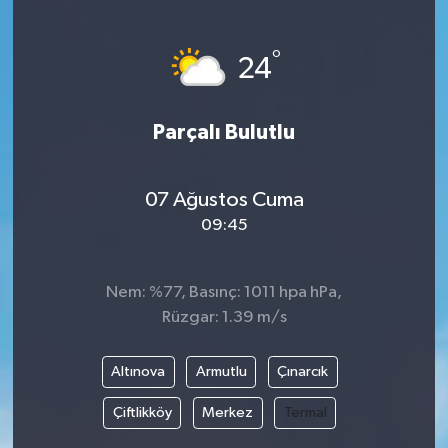
SAĞLIK
°
24
EĞİTİM
Parçalı Bulutlu
BÖLGE
KEŞFET
07 Ağustos Cuma
09:45
POPÜLER
DÜNYA
Nem: %77, Basınç: 1011 hpa hPa,
Rüzgar: 1.39 m/s
TREND
Altınova
Armutlu
Çınarcık
MEDYA
Çiftlikköy
Merkez
Termal
OTOMOTİV