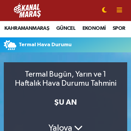
CANLI YAYIN
Kahramanmaraş Nöbetçi Eczaneler
KAHRAMANMARAŞ
GÜNCEL
EKONOMİ
SPOR
KAHRAMANMARAŞ
Kahramanmaraş Hava Durumu
Termal Hava Durumu
GÜNCEL
Kahramanmaraş Namaz Vakitleri
SPOR
Kahramanmaraş Trafik Yoğunluk Haritası
Termal Bugün, Yarın ve 1
SİYASET
Süper Lig Puan Durumu ve Fikstür
Haftalık Hava Durumu Tahmini
EKONOMİ
Tüm Manşetler
ŞU AN
GÜNDEM
Son Dakika Haberleri
Yalova
MAGAZİN
Haber Arşivi