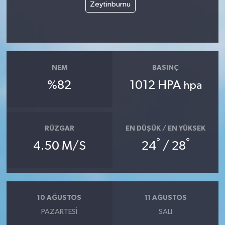
Zeytinburnu
NEM
BASINÇ
%82
1012 HPA
hpa
RÜZGAR
EN DÜŞÜK / EN YÜKSEK
°
°
4.50 M/S
24
/ 28
10 AĞUSTOS
11 AĞUSTOS
PAZARTESI
SALI