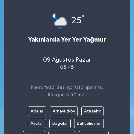
SAĞLIK
°
25
EĞİTİM
Yakınlarda Yer Yer Yağmur
BÖLGE
KEŞFET
09 Ağustos Pazar
05:45
POPÜLER
DÜNYA
Nem: %82, Basınç: 1012 hpa hPa,
Rüzgar: 4.50 m/s
TREND
Adalar
Arnavutköy
Ataşehir
MEDYA
Avcılar
Bağcılar
Bahçelievler
OTOMOTİV