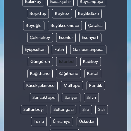
Bakırköy
Başakşehir
Bayrampaşa
TEKNOLOJİ
Beşiktaş
Beykoz
Beylikdüzü
Beyoğlu
Büyükçekmece
Çatalca
YAŞAM
Çekmeköy
Esenler
Esenyurt
KÜLTÜR SANAT
Eyüpsultan
Fatih
Gaziosmanpaşa
Güngören
Istanbul
Kadıköy
Kağıthane
Kâğıthane
Kartal
Küçükçekmece
Maltepe
Pendik
Sancaktepe
Sarıyer
Silivri
Sultanbeyli
Sultangazi
Şile
Şişli
Tuzla
Ümraniye
Üsküdar