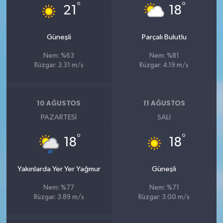
°
°
21
18
Güneşli
Parçalı Bulutlu
Nem: %63
Nem: %81
Rüzgar: 3.31 m/s
Rüzgar: 4.19 m/s
10 AĞUSTOS
11 AĞUSTOS
PAZARTESI
SALI
°
°
18
18
Yakınlarda Yer Yer Yağmur
Güneşli
Nem: %77
Nem: %71
Rüzgar: 3.89 m/s
Rüzgar: 3.00 m/s