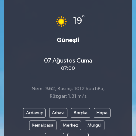
SAĞLIK
°
19
EĞİTİM
Güneşli
BÖLGE
KEŞFET
07 Ağustos Cuma
07:00
POPÜLER
DÜNYA
Nem: %62, Basınç: 1012 hpa hPa,
Rüzgar: 1.31 m/s
TREND
Ardanuç
Arhavi
Borçka
Hopa
MEDYA
Kemalpaşa
Merkez
Murgul
OTOMOTİV