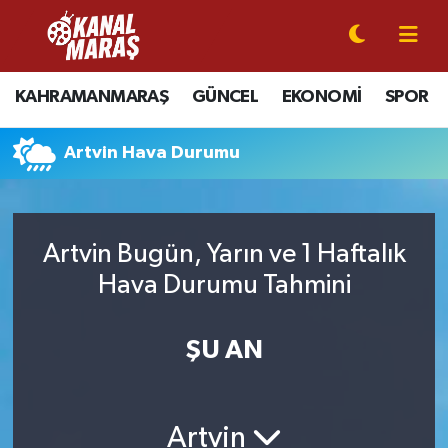
CANLI YAYIN
Kahramanmaraş Nöbetçi Eczaneler
KAHRAMANMARAŞ
GÜNCEL
EKONOMİ
SPOR
KAHRAMANMARAŞ
Kahramanmaraş Hava Durumu
Artvin Hava Durumu
GÜNCEL
Kahramanmaraş Namaz Vakitleri
SPOR
Kahramanmaraş Trafik Yoğunluk Haritası
Artvin Bugün, Yarın ve 1 Haftalık
SİYASET
Süper Lig Puan Durumu ve Fikstür
Hava Durumu Tahmini
EKONOMİ
Tüm Manşetler
ŞU AN
GÜNDEM
Son Dakika Haberleri
Artvin
MAGAZİN
Haber Arşivi