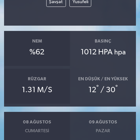
Şavşat
Yusufeli
TEKNOLOJİ
YAŞAM
NEM
BASINÇ
KÜLTÜR SANAT
%62
1012 HPA
hpa
RÜZGAR
EN DÜŞÜK / EN YÜKSEK
°
°
1.31 M/S
12
/ 30
08 AĞUSTOS
09 AĞUSTOS
CUMARTESI
PAZAR