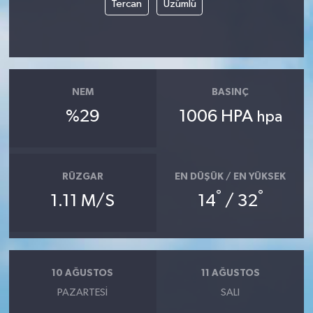
Tercan
Üzümlü
TEKNOLOJİ
YAŞAM
NEM
BASINÇ
KÜLTÜR SANAT
%29
1006 HPA
hpa
RÜZGAR
EN DÜŞÜK / EN YÜKSEK
°
°
1.11 M/S
14
/ 32
10 AĞUSTOS
11 AĞUSTOS
PAZARTESI
SALI