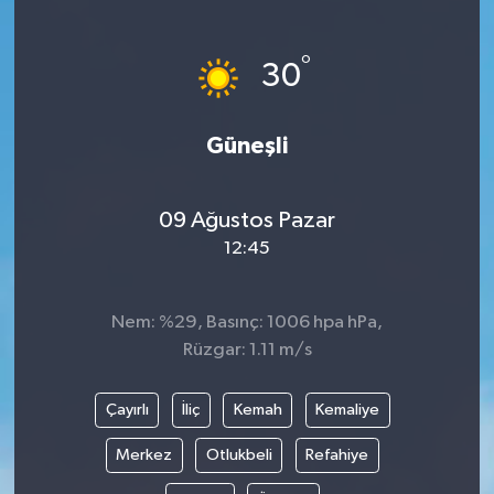
SAĞLIK
°
30
EĞİTİM
Güneşli
BÖLGE
KEŞFET
09 Ağustos Pazar
12:45
POPÜLER
DÜNYA
Nem: %29, Basınç: 1006 hpa hPa,
Rüzgar: 1.11 m/s
TREND
Çayırlı
İliç
Kemah
Kemaliye
MEDYA
Merkez
Otlukbeli
Refahiye
OTOMOTİV