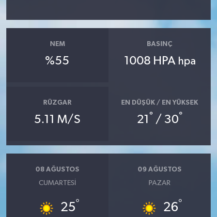
TEKNOLOJİ
NEM
BASINÇ
YAŞAM
%55
1008 HPA
hpa
KÜLTÜR SANAT
RÜZGAR
EN DÜŞÜK / EN YÜKSEK
°
°
5.11 M/S
21
/ 30
08 AĞUSTOS
09 AĞUSTOS
CUMARTESI
PAZAR
°
°
25
26