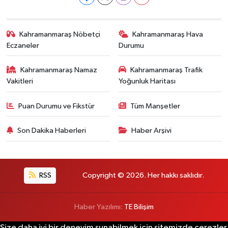
Kahramanmaraş Nöbetçi
Kahramanmaraş Hava
Eczaneler
Durumu
Kahramanmaraş Namaz
Kahramanmaraş Trafik
Vakitleri
Yoğunluk Haritası
Puan Durumu ve Fikstür
Tüm Manşetler
Son Dakika Haberleri
Haber Arşivi
RSS
Copyright © 2026. Her hakkı saklıdır.
Haber Yazılımı:
TE Bilişim
Size daha iyi bir deneyim sunabilmek için sitemizde çerezler