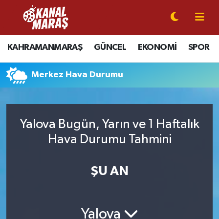
CANLI YAYIN
Kahramanmaraş Nöbetçi Eczaneler
KAHRAMANMARAŞ
GÜNCEL
EKONOMİ
SPOR
KAHRAMANMARAŞ
Kahramanmaraş Hava Durumu
Merkez Hava Durumu
GÜNCEL
Kahramanmaraş Namaz Vakitleri
SPOR
Kahramanmaraş Trafik Yoğunluk Haritası
Yalova Bugün, Yarın ve 1 Haftalık
SİYASET
Süper Lig Puan Durumu ve Fikstür
Hava Durumu Tahmini
EKONOMİ
Tüm Manşetler
ŞU AN
GÜNDEM
Son Dakika Haberleri
Yalova
MAGAZİN
Haber Arşivi