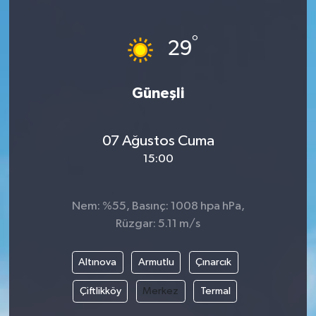
SAĞLIK
°
29
EĞİTİM
Güneşli
BÖLGE
KEŞFET
07 Ağustos Cuma
15:00
POPÜLER
DÜNYA
Nem: %55, Basınç: 1008 hpa hPa,
Rüzgar: 5.11 m/s
TREND
Altınova
Armutlu
Çınarcık
MEDYA
Çiftlikköy
Merkez
Termal
OTOMOTİV