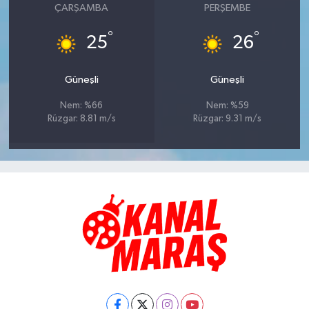
ÇARŞAMBA
PERŞEMBE
°
°
25
26
Güneşli
Güneşli
Nem: %66
Nem: %59
Rüzgar: 8.81 m/s
Rüzgar: 9.31 m/s