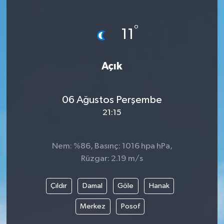
SAĞLIK
°
11
EĞİTİM
Açık
BÖLGE
KEŞFET
06 Ağustos Perşembe
21:15
POPÜLER
DÜNYA
Nem: %86, Basınç: 1016 hpa hPa,
Rüzgar: 2.19 m/s
TREND
Çıldır
Damal
Göle
Hanak
MEDYA
Merkez
Posof
OTOMOTİV