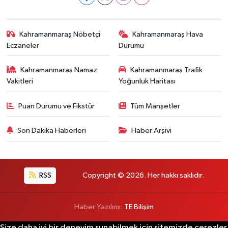
Kahramanmaraş Nöbetçi
Kahramanmaraş Hava
Eczaneler
Durumu
Kahramanmaraş Namaz
Kahramanmaraş Trafik
Vakitleri
Yoğunluk Haritası
Puan Durumu ve Fikstür
Tüm Manşetler
Son Dakika Haberleri
Haber Arşivi
RSS
Copyright © 2026. Her hakkı saklıdır.
Haber Yazılımı:
TE Bilişim
Size daha iyi bir deneyim sunabilmek için sitemizde çerezler