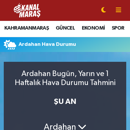
CANLI YAYIN
Kahramanmaraş Nöbetçi Eczaneler
KAHRAMANMARAŞ
GÜNCEL
EKONOMİ
SPOR
KAHRAMANMARAŞ
Kahramanmaraş Hava Durumu
Ardahan Hava Durumu
GÜNCEL
Kahramanmaraş Namaz Vakitleri
SPOR
Kahramanmaraş Trafik Yoğunluk Haritası
Ardahan Bugün, Yarın ve 1
SİYASET
Süper Lig Puan Durumu ve Fikstür
Haftalık Hava Durumu Tahmini
EKONOMİ
Tüm Manşetler
ŞU AN
GÜNDEM
Son Dakika Haberleri
Ardahan
MAGAZİN
Haber Arşivi