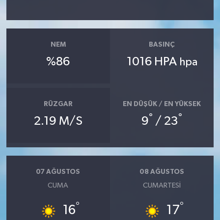
TEKNOLOJİ
NEM
BASINÇ
YAŞAM
%86
1016 HPA
hpa
KÜLTÜR SANAT
RÜZGAR
EN DÜŞÜK / EN YÜKSEK
°
°
2.19 M/S
9
/ 23
07 AĞUSTOS
08 AĞUSTOS
CUMA
CUMARTESI
°
°
16
17