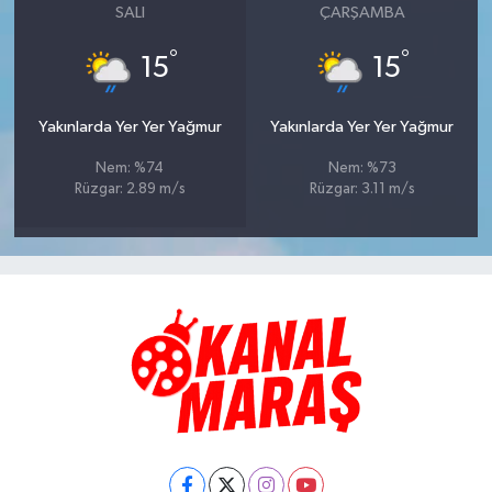
SALI
ÇARŞAMBA
°
°
15
15
Yakınlarda Yer Yer Yağmur
Yakınlarda Yer Yer Yağmur
Nem: %74
Nem: %73
Rüzgar: 2.89 m/s
Rüzgar: 3.11 m/s