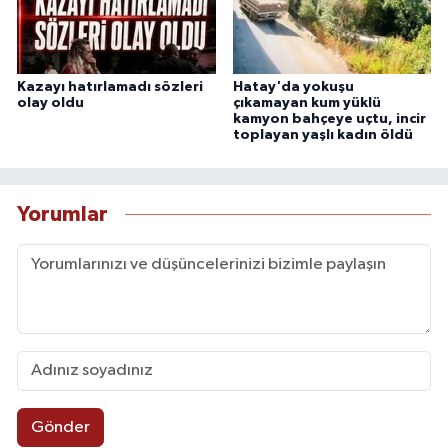
Kazayı hatırlamadı sözleri
Hatay'da yokuşu
olay oldu
çıkamayan kum yüklü
kamyon bahçeye uçtu, incir
toplayan yaşlı kadın öldü
Yorumlar
Gönder