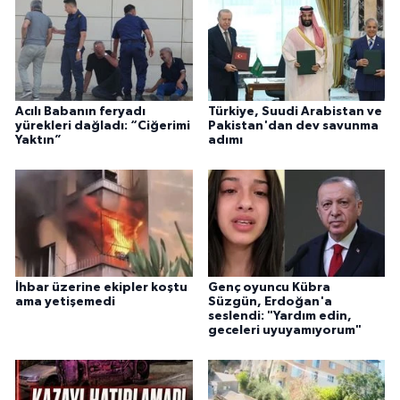
Acılı Babanın feryadı
Türkiye, Suudi Arabistan ve
yürekleri dağladı: “Ciğerimi
Pakistan'dan dev savunma
Yaktın”
adımı
İhbar üzerine ekipler koştu
Genç oyuncu Kübra
ama yetişemedi
Süzgün, Erdoğan'a
seslendi: "Yardım edin,
geceleri uyuyamıyorum"