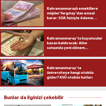
Kahramanmaraşlı emeklilere
müjde! Yargıtay’dan emsal
karar: SGK faiziyle ödeme
yapacak
Kahramanmaraş'ta kuyumcular
kazan kaldıracak: Altın
satışında yeni dönem...
Kahramanmaraş'ta
üniversiteye hangi otobüs
gider? KSÜ otobüs hatları
Bunlar da ilginizi çekebilir