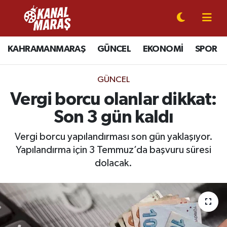
CANLI YAYIN
Kahramanmaraş Nöbetçi Eczaneler
KAHRAMANMARAŞ
GÜNCEL
EKONOMİ
SPOR
KAHRAMANMARAŞ
Kahramanmaraş Hava Durumu
GÜNCEL
GÜNCEL
Kahramanmaraş Namaz Vakitleri
Vergi borcu olanlar dikkat:
Son 3 gün kaldı
SPOR
Kahramanmaraş Trafik Yoğunluk Haritası
Vergi borcu yapılandırması son gün yaklaşıyor.
SİYASET
Süper Lig Puan Durumu ve Fikstür
Yapılandırma için 3 Temmuz’da başvuru süresi
dolacak.
EKONOMİ
Tüm Manşetler
GÜNDEM
Son Dakika Haberleri
MAGAZİN
Haber Arşivi