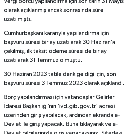
Vergi borcu yapılandırma için son tarih 31 Mayıs
olarak açıklanmış ancak sonrasında süre
TEKNOLOJİ
uzatılmıştı.
YAŞAM
Cumhurbaşkanı kararıyla yapılandırma için
başvuru süresi bir ay uzatılarak 30 Haziran’a
KÜLTÜR SANAT
çekilmiş, ilk taksit ödeme süresi de bir ay
uzatılarak 31 Temmuz olmuştu.
30 Haziran 2023 tatile denk geldiği için, son
başvuru süresi 3 Temmuz 2023 olarak açıklandı.
Borç yapılandırması için vatandaşlar Gelirler
İdaresi Başkanlığı’nın ‘ivd.gib.gov.tr’ adresi
üzerinden giriş yapılacak, ardından ekranda e-
Devlet ile giriş yapacak. Buna tıklayarak ve e-
Devlet bilgilerinizle giriş yapacaksınız. Sitedeki