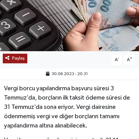
SAĞLIK
EĞİTİM
BÖLGE
KEŞFET
Paylaş
-
+
A
A
POPÜLER
30.06.2023 - 20:31
Vergi borcu yapılandırma başvuru süresi 3
DÜNYA
Temmuz’da, borçların ilk taksit ödeme süresi de
TREND
31 Temmuz’da sona eriyor. Vergi dairesine
ödenmemiş vergi ve diğer borçların tamamı
MEDYA
yapılandırma altına alınabilecek.
OTOMOTİV