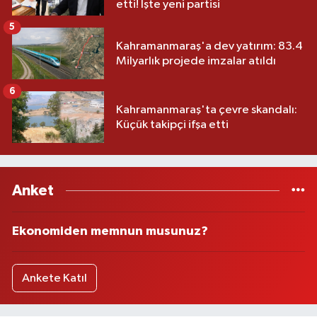
etti! İşte yeni partisi
5
Kahramanmaraş'a dev yatırım: 83.4
Milyarlık projede imzalar atıldı
6
Kahramanmaraş'ta çevre skandalı:
Küçük takipçi ifşa etti
Anket
Ekonomiden memnun musunuz?
Ankete Katıl