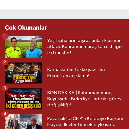
Çok Okunanlar
1
Yeşil sahaların dişi aslanları klasman
atladı: Kahramanmaraş’tan üst lige
iki transfer!
2
Karaaslan'ın Tekke yazısına
Erkoç'tan açıklama!
3
SON DAKİKA | Kahramanmaraş
Büyükşehir Belediyesinde iki görev
değişikliği!
4
Pazarcık'ta CHP’li Belediye Başkanı
Haydar İkizler tüm ekibiyle istifa