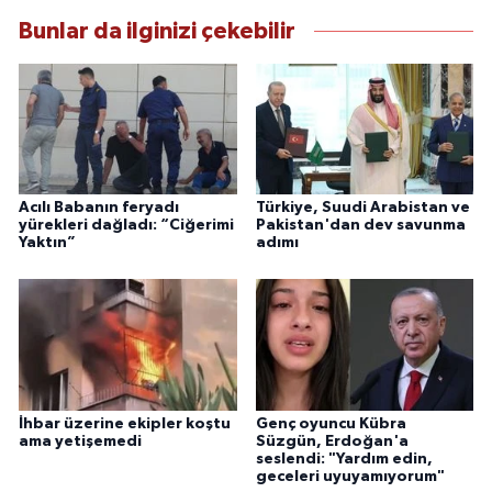
Bunlar da ilginizi çekebilir
Acılı Babanın feryadı
Türkiye, Suudi Arabistan ve
yürekleri dağladı: “Ciğerimi
Pakistan'dan dev savunma
Yaktın”
adımı
İhbar üzerine ekipler koştu
Genç oyuncu Kübra
ama yetişemedi
Süzgün, Erdoğan'a
seslendi: "Yardım edin,
geceleri uyuyamıyorum"