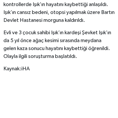
kontrollerde Işık'ın hayatını kaybettiği anlaşıldı.
Işık’ın cansız bedeni, otopsi yapılmak üzere Bartın
TEKNOLOJİ
Devlet Hastanesi morguna kaldırıldı.
YAŞAM
Evli ve 3 çocuk sahibi Işık’ın kardeşi Şevket Işık’ın
KÜLTÜR SANAT
da 5 yıl önce ağaç kesimi sırasında meydana
gelen kaza sonucu hayatını kaybettiği öğrenildi.
Olayla ilgili soruşturma başlatıldı.
Kaynak:iHA