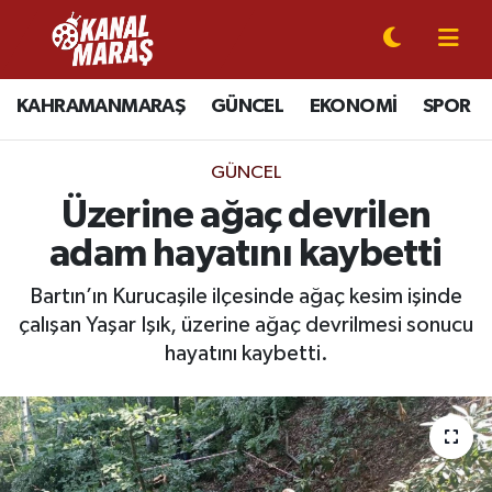
CANLI YAYIN
Kahramanmaraş Nöbetçi Eczaneler
KAHRAMANMARAŞ
GÜNCEL
EKONOMİ
SPOR
KAHRAMANMARAŞ
Kahramanmaraş Hava Durumu
GÜNCEL
GÜNCEL
Kahramanmaraş Namaz Vakitleri
Üzerine ağaç devrilen
adam hayatını kaybetti
SPOR
Kahramanmaraş Trafik Yoğunluk Haritası
Bartın’ın Kurucaşile ilçesinde ağaç kesim işinde
SİYASET
Süper Lig Puan Durumu ve Fikstür
çalışan Yaşar Işık, üzerine ağaç devrilmesi sonucu
hayatını kaybetti.
EKONOMİ
Tüm Manşetler
GÜNDEM
Son Dakika Haberleri
MAGAZİN
Haber Arşivi