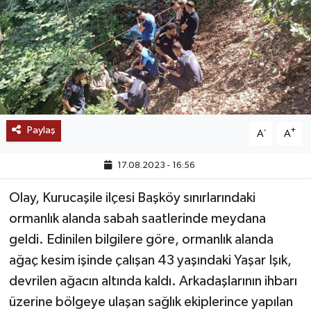
SAĞLIK
EĞİTİM
BÖLGE
KEŞFET
Paylaş
-
+
A
A
POPÜLER
17.08.2023 - 16:56
Olay, Kurucaşile ilçesi Başköy sınırlarındaki
DÜNYA
ormanlık alanda sabah saatlerinde meydana
TREND
geldi. Edinilen bilgilere göre, ormanlık alanda
ağaç kesim işinde çalışan 43 yaşındaki Yaşar Işık,
MEDYA
devrilen ağacın altında kaldı. Arkadaşlarının ihbarı
üzerine bölgeye ulaşan sağlık ekiplerince yapılan
OTOMOTİV