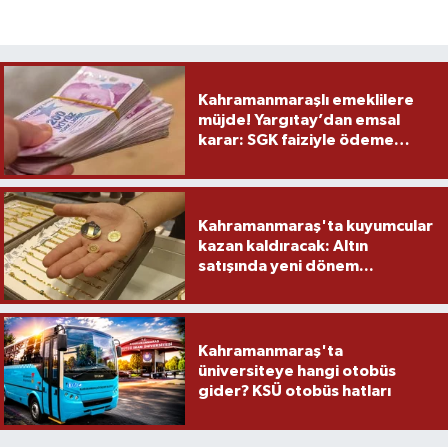
Kahramanmaraşlı emeklilere
müjde! Yargıtay’dan emsal
karar: SGK faiziyle ödeme
yapacak
Kahramanmaraş'ta kuyumcular
kazan kaldıracak: Altın
satışında yeni dönem...
Kahramanmaraş'ta
üniversiteye hangi otobüs
gider? KSÜ otobüs hatları