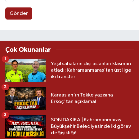
Gönder
Çok Okunanlar
1
Yeşil sahaların dişi aslanları klasman
atladı: Kahramanmaraş’tan üst lige
iki transfer!
2
Karaaslan'ın Tekke yazısına
Erkoç'tan açıklama!
3
SON DAKİKA | Kahramanmaraş
Büyükşehir Belediyesinde iki görev
değişikliği!