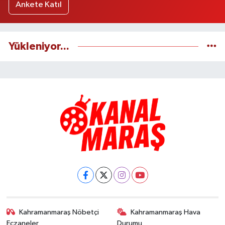
Ankete Katıl
Yükleniyor...
Kahramanmaraş Nöbetçi
Kahramanmaraş Hava
Eczaneler
Durumu