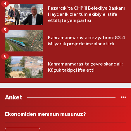
4
Pazarcık'ta CHP’li Belediye Başkanı
Haydar İkizler tüm ekibiyle istifa
etti! İşte yeni partisi
5
Kahramanmaraş'a dev yatırım: 83.4
Milyarlık projede imzalar atıldı
6
Kahramanmaraş'ta çevre skandalı:
Küçük takipçi ifşa etti
Anket
Ekonomiden memnun musunuz?