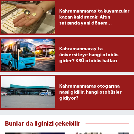
Kahramanmaraş'ta kuyumcular
kazan kaldıracak: Altın
satışında yeni dönem...
Kahramanmaraş'ta
üniversiteye hangi otobüs
gider? KSÜ otobüs hatları
Kahramanmaraş otogarına
nasıl gidilir, hangi otobüsler
gidiyor?
Bunlar da ilginizi çekebilir