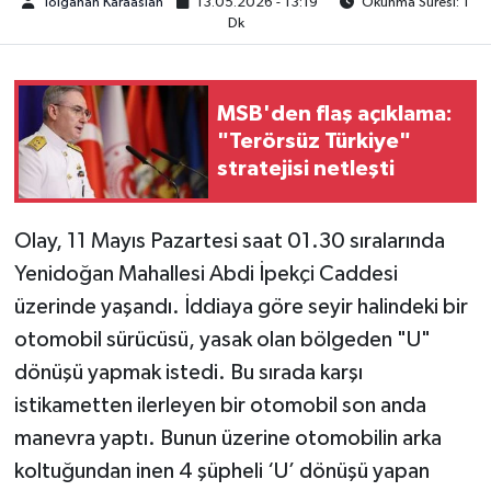
Tolgahan Karaaslan
13.05.2026 - 13:19
Okunma Süresi: 1
Dk
TEKNOLOJİ
YAŞAM
MSB'den flaş açıklama:
"Terörsüz Türkiye"
KÜLTÜR SANAT
stratejisi netleşti
Olay, 11 Mayıs Pazartesi saat 01.30 sıralarında
Yenidoğan Mahallesi Abdi İpekçi Caddesi
üzerinde yaşandı. İddiaya göre seyir halindeki bir
otomobil sürücüsü, yasak olan bölgeden "U"
dönüşü yapmak istedi. Bu sırada karşı
istikametten ilerleyen bir otomobil son anda
manevra yaptı. Bunun üzerine otomobilin arka
koltuğundan inen 4 şüpheli ‘U’ dönüşü yapan