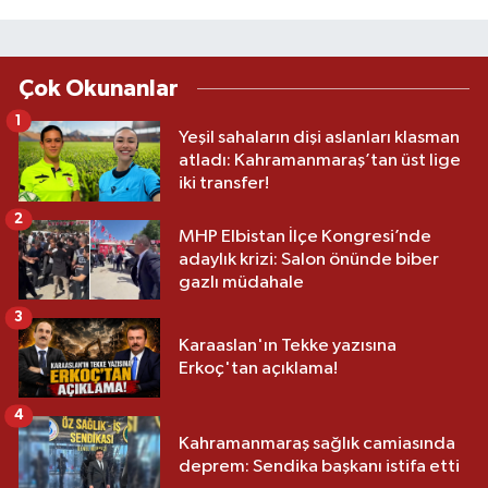
Çok Okunanlar
1
Yeşil sahaların dişi aslanları klasman
atladı: Kahramanmaraş’tan üst lige
iki transfer!
2
MHP Elbistan İlçe Kongresi’nde
adaylık krizi: Salon önünde biber
gazlı müdahale
3
Karaaslan'ın Tekke yazısına
Erkoç'tan açıklama!
4
Kahramanmaraş sağlık camiasında
deprem: Sendika başkanı istifa etti