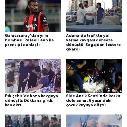
Galatasaray'dan yılın
Adana’da trafikte yol
bombası: Rafael Leao ile
verme kavgası dehşete
prensipte anlaştı
dönüştü: Bagajdan testere
çıkardı
Eskişehir'de kaza kavgaya
Side Antik Kenti'nde korku
dönüştü: Dükkana girdi,
dolu anlar: 6 yaşındaki
kan aktı
çocuk kuyuya düştü