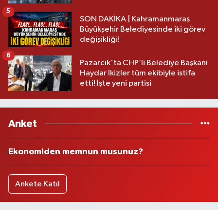
5
SON DAKİKA | Kahramanmaraş
Büyükşehir Belediyesinde iki görev
değişikliği!
6
Pazarcık'ta CHP’li Belediye Başkanı
Haydar İkizler tüm ekibiyle istifa
etti! İşte yeni partisi
Anket
Ekonomiden memnun musunuz?
Ankete Katıl