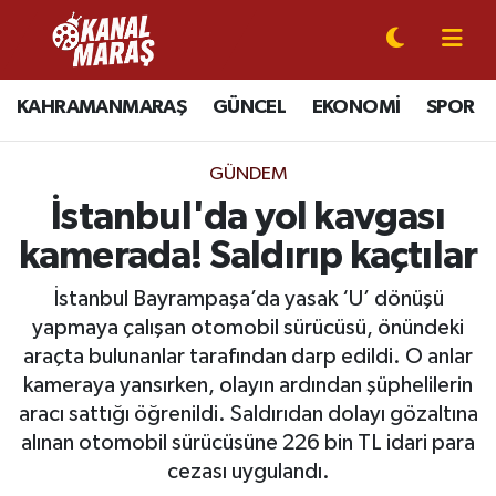
CANLI YAYIN
Kahramanmaraş Nöbetçi Eczaneler
KAHRAMANMARAŞ
GÜNCEL
EKONOMİ
SPOR
KAHRAMANMARAŞ
Kahramanmaraş Hava Durumu
GÜNDEM
GÜNCEL
Kahramanmaraş Namaz Vakitleri
İstanbul'da yol kavgası
kamerada! Saldırıp kaçtılar
SPOR
Kahramanmaraş Trafik Yoğunluk Haritası
İstanbul Bayrampaşa’da yasak ‘U’ dönüşü
SİYASET
Süper Lig Puan Durumu ve Fikstür
yapmaya çalışan otomobil sürücüsü, önündeki
araçta bulunanlar tarafından darp edildi. O anlar
EKONOMİ
Tüm Manşetler
kameraya yansırken, olayın ardından şüphelilerin
aracı sattığı öğrenildi. Saldırıdan dolayı gözaltına
GÜNDEM
Son Dakika Haberleri
alınan otomobil sürücüsüne 226 bin TL idari para
cezası uygulandı.
MAGAZİN
Haber Arşivi