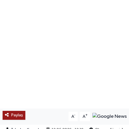
SAĞLIK
EĞİTİM
BÖLGE
KEŞFET
POPÜLER
DÜNYA
TREND
MEDYA
Paylaş
-
+
A
A
OTOMOTİV