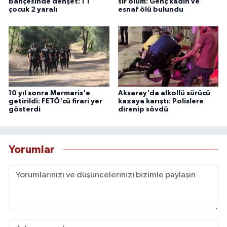
bahçesinde dehşet: 1'i
sır ölüm: Genç kadın ve
çocuk 2 yaralı
esnaf ölü bulundu
10 yıl sonra Marmaris'e
Aksaray'da alkollü sürücü
getirildi: FETÖ'cü firari yer
kazaya karıştı: Polislere
gösterdi
direnip sövdü
Yorumlar