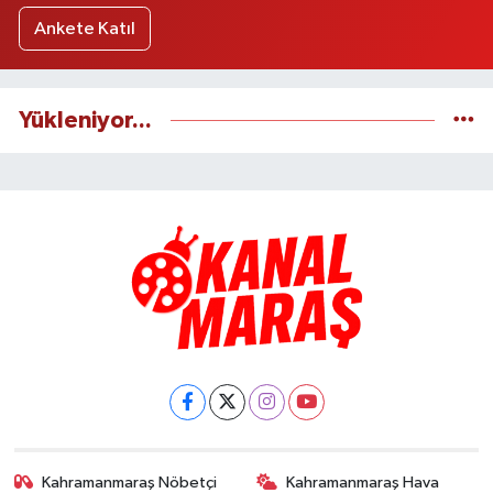
Ankete Katıl
Yükleniyor...
Kahramanmaraş Nöbetçi
Kahramanmaraş Hava