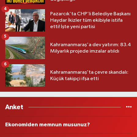
4
Pazarcık'ta CHP’li Belediye Başkanı
Haydar İkizler tüm ekibiyle istifa
etti! İşte yeni partisi
5
Kahramanmaraş'a dev yatırım: 83.4
Milyarlık projede imzalar atıldı
6
Kahramanmaraş'ta çevre skandalı:
Küçük takipçi ifşa etti
Anket
Ekonomiden memnun musunuz?