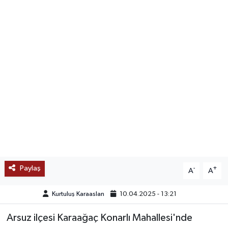
SAĞLIK
EĞİTİM
BÖLGE
KEŞFET
POPÜLER
DÜNYA
Paylaş
-
+
A
A
TREND
Kurtuluş Karaaslan
10.04.2025 - 13:21
MEDYA
Arsuz ilçesi Karaağaç Konarlı Mahallesi'nde
OTOMOTİV