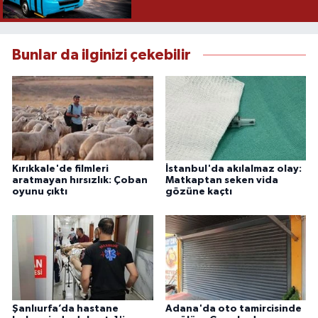
Bunlar da ilginizi çekebilir
Kırıkkale'de filmleri
İstanbul'da akılalmaz olay:
aratmayan hırsızlık: Çoban
Matkaptan seken vida
oyunu çıktı
gözüne kaçtı
Şanlıurfa’da hastane
Adana'da oto tamircisinde