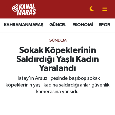
CANLI YAYIN
Kahramanmaraş Nöbetçi Eczaneler
KAHRAMANMARAŞ
GÜNCEL
EKONOMİ
SPOR
KAHRAMANMARAŞ
Kahramanmaraş Hava Durumu
GÜNDEM
GÜNCEL
Kahramanmaraş Namaz Vakitleri
Sokak Köpeklerinin
Saldırdığı Yaşlı Kadın
SPOR
Kahramanmaraş Trafik Yoğunluk Haritası
Yaralandı
SİYASET
Süper Lig Puan Durumu ve Fikstür
Hatay'ın Arsuz ilçesinde başıboş sokak
köpeklerinin yaşlı kadına saldırdığı anlar güvenlik
EKONOMİ
Tüm Manşetler
kamerasına yansıdı.
GÜNDEM
Son Dakika Haberleri
MAGAZİN
Haber Arşivi