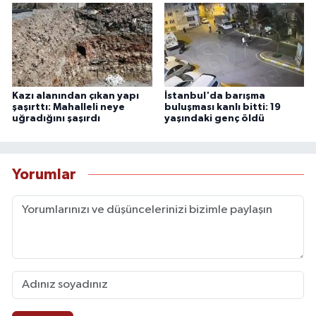
Kazı alanından çıkan yapı
İstanbul'da barışma
şaşırttı: Mahalleli neye
buluşması kanlı bitti: 19
uğradığını şaşırdı
yaşındaki genç öldü
Yorumlar