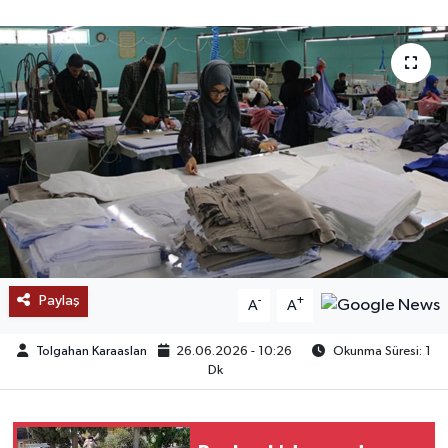
SAĞLIK
EĞİTİM
BÖLGE
KEŞFET
POPÜLER
DÜNYA
Paylaş
-
+
A
A
TREND
Tolgahan Karaaslan
26.06.2026 - 10:26
Okunma Süresi: 1
Dk
MEDYA
OTOMOTİV