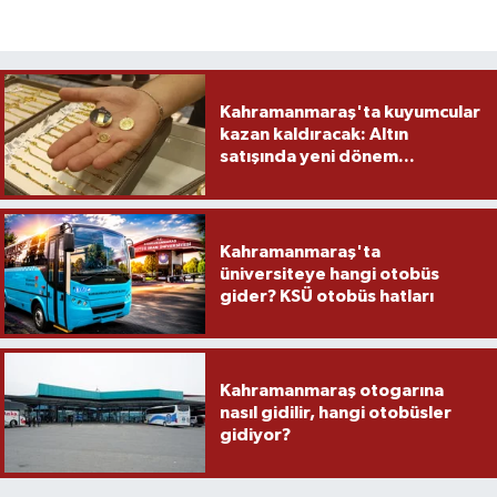
Kahramanmaraş'ta kuyumcular
kazan kaldıracak: Altın
satışında yeni dönem...
Kahramanmaraş'ta
üniversiteye hangi otobüs
gider? KSÜ otobüs hatları
Kahramanmaraş otogarına
nasıl gidilir, hangi otobüsler
gidiyor?