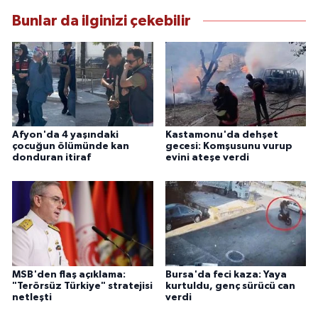
Bunlar da ilginizi çekebilir
Afyon'da 4 yaşındaki
Kastamonu'da dehşet
çocuğun ölümünde kan
gecesi: Komşusunu vurup
donduran itiraf
evini ateşe verdi
MSB'den flaş açıklama:
Bursa'da feci kaza: Yaya
"Terörsüz Türkiye" stratejisi
kurtuldu, genç sürücü can
netleşti
verdi