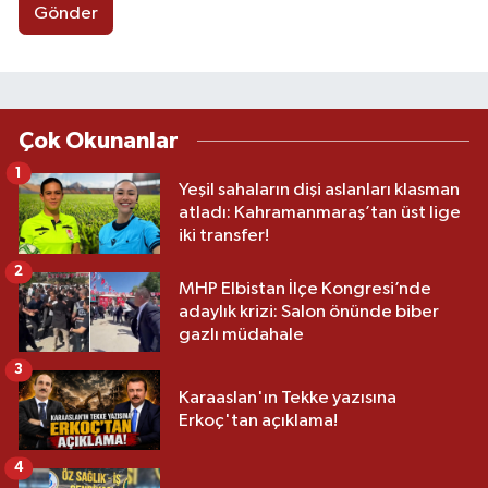
Gönder
Çok Okunanlar
1
Yeşil sahaların dişi aslanları klasman
atladı: Kahramanmaraş’tan üst lige
iki transfer!
2
MHP Elbistan İlçe Kongresi’nde
adaylık krizi: Salon önünde biber
gazlı müdahale
3
Karaaslan'ın Tekke yazısına
Erkoç'tan açıklama!
4