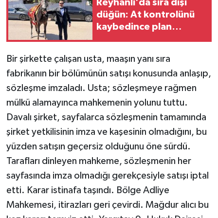
Reyhanlı'da sıra dışı
düğün: At kontrolünü
TEKNOLOJİ
kaybedince plan
değişti
YAŞAM
Bir şirkette çalışan usta, maaşın yanı sıra
KÜLTÜR SANAT
fabrikanın bir bölümünün satışı konusunda anlaşıp,
sözleşme imzaladı. Usta; sözleşmeye rağmen
mülkü alamayınca mahkemenin yolunu tuttu.
Davalı şirket, sayfalarca sözleşmenin tamamında
şirket yetkilisinin imza ve kaşesinin olmadığını, bu
yüzden satışın geçersiz olduğunu öne sürdü.
Tarafları dinleyen mahkeme, sözleşmenin her
sayfasında imza olmadığı gerekçesiyle satışı iptal
etti. Karar istinafa taşındı. Bölge Adliye
Mahkemesi, itirazları geri çevirdi. Mağdur alıcı bu