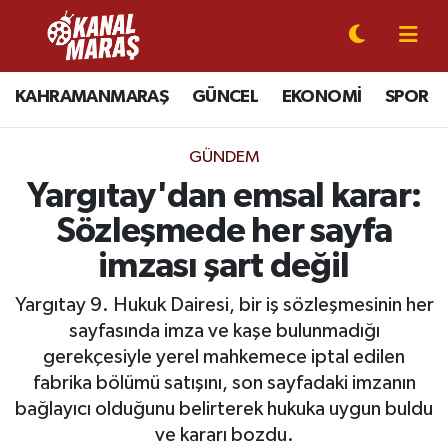
CANLI YAYIN
Kahramanmaraş Nöbetçi Eczaneler
KAHRAMANMARAŞ
GÜNCEL
EKONOMİ
SPOR
KAHRAMANMARAŞ
Kahramanmaraş Hava Durumu
GÜNDEM
GÜNCEL
Kahramanmaraş Namaz Vakitleri
Yargıtay'dan emsal karar:
Sözleşmede her sayfa
SPOR
Kahramanmaraş Trafik Yoğunluk Haritası
imzası şart değil
SİYASET
Süper Lig Puan Durumu ve Fikstür
Yargıtay 9. Hukuk Dairesi, bir iş sözleşmesinin her
sayfasında imza ve kaşe bulunmadığı
EKONOMİ
Tüm Manşetler
gerekçesiyle yerel mahkemece iptal edilen
fabrika bölümü satışını, son sayfadaki imzanın
GÜNDEM
Son Dakika Haberleri
bağlayıcı olduğunu belirterek hukuka uygun buldu
MAGAZİN
Haber Arşivi
ve kararı bozdu.