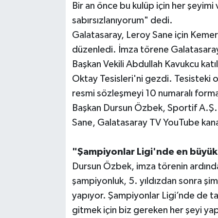
Bir an önce bu kulüp için her şeyim
sabırsızlanıyorum" dedi.
TEKNOLOJİ
Galatasaray, Leroy Sane için Kemer
YAŞAM
düzenledi. İmza törene Galatasara
Başkan Vekili Abdullah Kavukcu katı
KÜLTÜR SANAT
Oktay Tesisleri'ni gezdi. Tesisteki 
resmi sözleşmeyi 10 numaralı formas
Başkan Dursun Özbek, Sportif A.Ş. 
Sane, Galatasaray TV YouTube kana
"Şampiyonlar Ligi'nde en büyük
Dursun Özbek, imza törenin ardında
şampiyonluk, 5. yıldızdan sonra şimdi
yapıyor. Şampiyonlar Ligi’nde de 
gitmek için biz gereken her şeyi ya