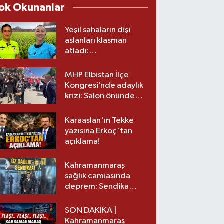
ok Okunanlar
Yeşil sahaların dişi
aslanları klasman
atladı:
Kahramanmaraş’tan
üst lige iki transfer!
MHP Elbistan İlçe
Kongresi’nde adaylık
krizi: Salon önünde
biber gazlı müdahale
Karaaslan'ın Tekke
yazısına Erkoç'tan
açıklama!
Kahramanmaraş
sağlık camiasında
deprem: Sendika
başkanı istifa etti
SON DAKİKA |
Kahramanmaraş