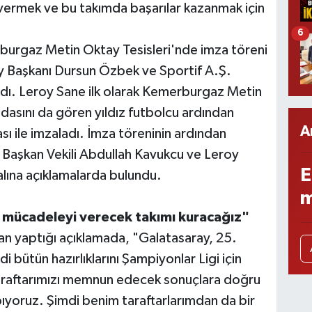
i vermek ve bu takımda başarılar kazanmak için
6
burgaz Metin Oktay Tesisleri'nde imza töreni
y Başkanı Dursun Özbek ve Sportif A.Ş.
ldı. Leroy Sane ilk olarak Kemerburgaz Metin
odasını da gören yıldız futbolcu ardından
A
ı ile imzaladı. İmza töreninin ardından
Başkan Vekili Abdullah Kavukcu ve Leroy
E
lına açıklamalarda bulundu.
m
 mücadeleyi verecek takımı kuracağız"
n yaptığı açıklamada, "Galatasaray, 25.
 bütün hazırlıklarını Şampiyonlar Ligi için
taraftarımızı memnun edecek sonuçlara doğru
pıyoruz. Şimdi benim taraftarlarımdan da bir