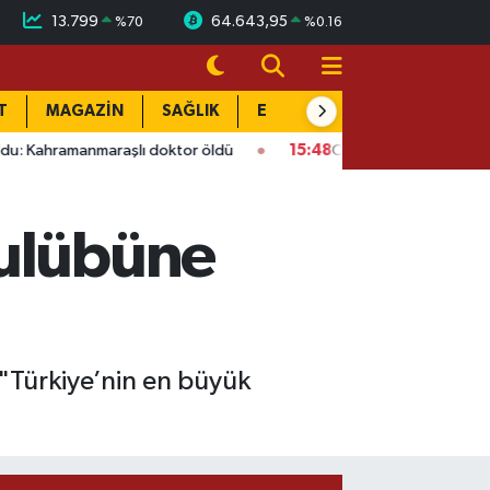
13.799
64.643,95
%
70
%
0.16
T
MAGAZİN
SAĞLIK
EĞİTİM
YAŞAM
DÜN
lı doktor öldü
15:48
Onikişubat’ta ücretsiz üniversite kursun
kulübüne
 "Türkiye’nin en büyük