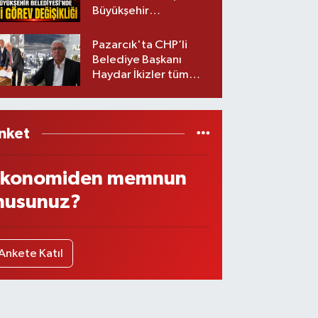
Büyükşehir
Belediyesinde iki
görev değişikliği!
Pazarcık'ta CHP’li
Belediye Başkanı
Haydar İkizler tüm
ekibiyle istifa etti! İşte
yeni partisi
nket
konomiden memnun
usunuz?
Ankete Katıl