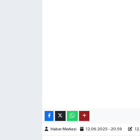
SAĞLIK
EĞİTİM
BÖLGE
KEŞFET
POPÜLER
DÜNYA
TREND
MEDYA
Haber Merkezi
12.06.2025 - 20:59
12.
OTOMOTİV