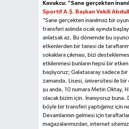
Kavukcu: "Sane gerçekten inanı
Sportif A.Ş. Başkan Vekili Abdull
"Sane gerçekten inanılmaz bir oyunc
transferi aslında ocak ayında başlay
anlatsak az. Bu dönemde bu oyuncu
etkenlerden bir tanesi de taraftarı
sokaklara çıkması, bizi destekleme
etkilenmesi bunların hepsi bir etke
başlıyoruz; Galatasaray sadece bir 
zamanda. Lisesi, üniversitesi ile bi
şu anda. 10 numara Metin Oktay, Hag
olacak bizim için. İnanıyoruz buna
böyle bir transferi yaptığımız için n
Devamlarının gelmesi için taraftarl
mağazalarımızdan, internet sitemizd