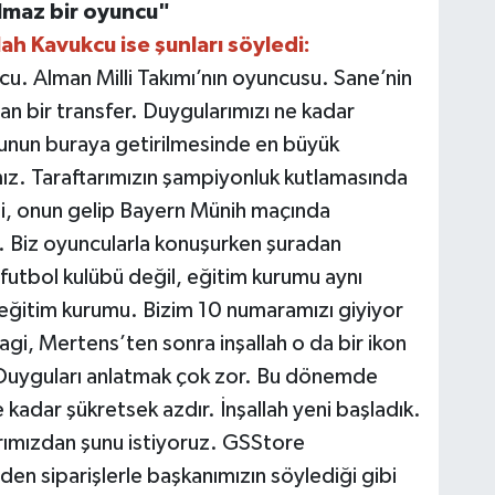
lmaz bir oyuncu"
ah Kavukcu ise şunları söyledi:
u. Alman Milli Takımı’nın oyuncusu. Sane’nin
an bir transfer. Duygularımızı ne kadar
nun buraya getirilmesinde en büyük
mız. Taraftarımızın şampiyonluk kutlamasında
si, onun gelip Bayern Münih maçında
n. Biz oyuncularla konuşurken şuradan
futbol kulübü değil, eğitim kurumu aynı
r eğitim kurumu. Bizim 10 numaramızı giyiyor
i, Mertens’ten sonra inşallah o da bir ikon
. Duyguları anlatmak çok zor. Bu dönemde
e kadar şükretsek azdır. İnşallah yeni başladık.
arımızdan şunu istiyoruz. GSStore
en siparişlerle başkanımızın söylediği gibi