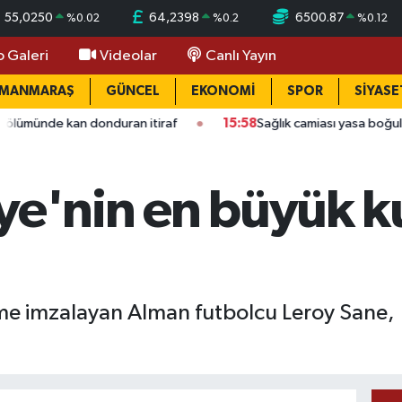
55,0250
64,2398
6500.87
%
0.02
%
0.2
%
0.12
o Galeri
Videolar
Canlı Yayın
AMANMARAŞ
GÜNCEL
EKONOMİ
SPOR
SİYASE
uran itiraf
15:58
Sağlık camiası yasa boğuldu: Kahramanmaraş
iye'nin en büyük 
eşme imzalayan Alman futbolcu Leroy Sane,