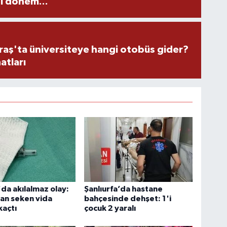
i dönem...
ş'ta üniversiteye hangi otobüs gider?
atları
'da akılalmaz olay:
Şanlıurfa’da hastane
an seken vida
bahçesinde dehşet: 1'i
kaçtı
çocuk 2 yaralı