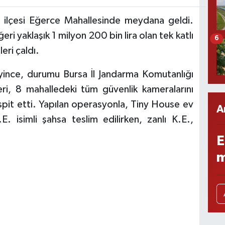
a ilçesi Eğerce Mahallesinde meydana geldi.
eri yaklaşık 1 milyon 200 bin lira olan tek katlı
6
eri çaldı.
yince, durumu Bursa İl Jandarma Komutanlığı
leri, 8 mahalledeki tüm güvenlik kameralarını
spit etti. Yapılan operasyonla, Tiny House ev
A
. isimli şahsa teslim edilirken, zanlı K.E.,
E
m