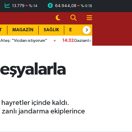
13.779
64.944,08
%
-14
%
-0.18
T
MAGAZİN
SAĞLIK
EĞİTİM
YAŞAM
DÜN
dan istiyorum"
14:32
Gaziantep'te kaçak kazıya suçüstü: Evin al
 eşyalarla
hayretler içinde kaldı.
an zanlı jandarma ekiplerince