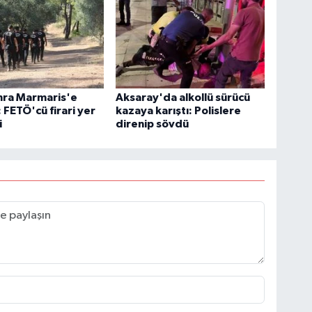
onra Marmaris'e
Aksaray'da alkollü sürücü
: FETÖ'cü firari yer
kazaya karıştı: Polislere
i
direnip sövdü