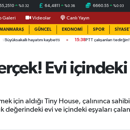
55,2510
64,4811
6660.55
%
0.32
%
0.38
%
0.03
o Galeri
Videolar
Canlı Yayın
AMANMARAŞ
GÜNCEL
EKONOMİ
SPOR
SİYASE
allı hayatını kaybetti
15:38
PTT çalışanları tedirğin! Ateş: "Vic
rçek! Evi içindeki
k için aldığı Tiny House, çalınınca sahibi 
lık değerindeki evi ve içindeki eşyaları çal