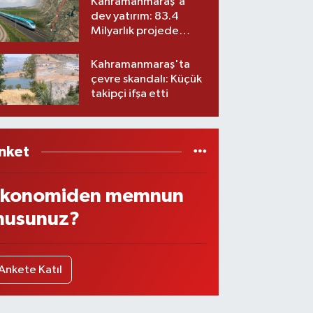
Kahramanmaraş'a
dev yatırım: 83.4
Milyarlık projede
imzalar atıldı
Kahramanmaraş'ta
çevre skandalı: Küçük
takipçi ifşa etti
nket
konomiden memnun
usunuz?
Ankete Katıl