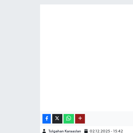
SAĞLIK
EĞİTİM
BÖLGE
KEŞFET
POPÜLER
DÜNYA
TREND
MEDYA
OTOMOTİV
Tolgahan Karaaslan
02.12.2025 - 15:42