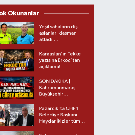
ok Okunanlar
Yeşil sahaların dişi
aslanları klasman
atladı:
Kahramanmaraş’tan
üst lige iki transfer!
Karaaslan'ın Tekke
yazısına Erkoç'tan
açıklama!
SON DAKİKA |
Kahramanmaraş
Büyükşehir
Belediyesinde iki
görev değişikliği!
Pazarcık'ta CHP’li
Belediye Başkanı
Haydar İkizler tüm
ekibiyle istifa etti! İşte
yeni partisi