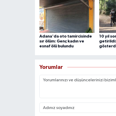
Adana'da oto tamircisinde
10 yıl s
sır ölüm: Genç kadın ve
getirildi
esnaf ölü bulundu
gösterd
Yorumlar