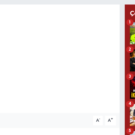
Ç
1
2
3
4
-
+
A
A
5