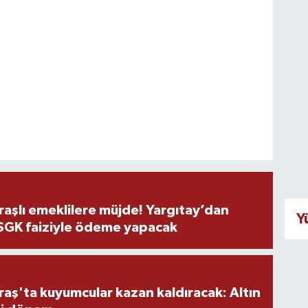
şlı emeklilere müjde! Yargıtay’dan
Y
 SGK faiziyle ödeme yapacak
ş'ta kuyumcular kazan kaldıracak: Altın