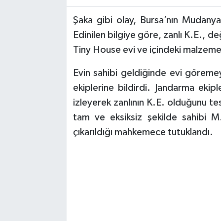
Şaka gibi olay, Bursa’nın Mudany
TEKNOLOJİ
Edinilen bilgiye göre, zanlı K.E., değ
YAŞAM
Tiny House evi ve içindeki malzemel
Evin sahibi geldiğinde evi göreme
KÜLTÜR SANAT
ekiplerine bildirdi. Jandarma ekip
izleyerek zanlının K.E. olduğunu te
tam ve eksiksiz şekilde sahibi M.E
çıkarıldığı mahkemece tutuklandı.