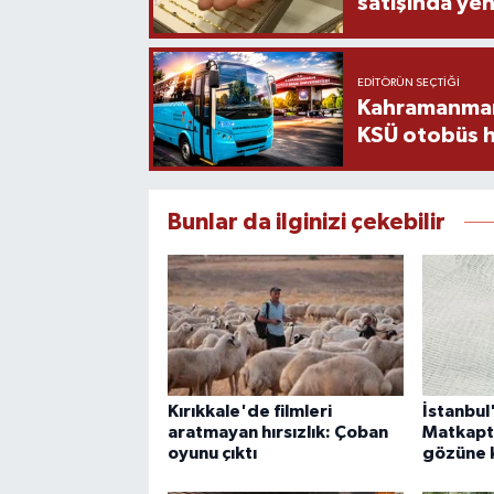
satışında yen
EDITÖRÜN SEÇTIĞI
Kahramanmara
KSÜ otobüs h
Bunlar da ilginizi çekebilir
Kırıkkale'de filmleri
İstanbul
aratmayan hırsızlık: Çoban
Matkapt
oyunu çıktı
gözüne 