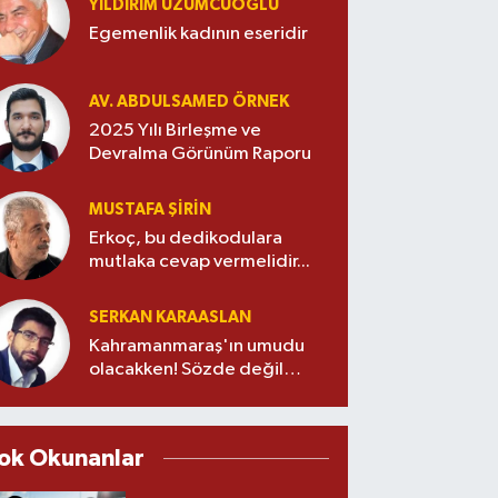
YILDIRIM ÜZÜMCÜOĞLU
Egemenlik kadının eseridir
AV. ABDULSAMED ÖRNEK
2025 Yılı Birleşme ve
Devralma Görünüm Raporu
MUSTAFA ŞİRİN
Erkoç, bu dedikodulara
mutlaka cevap vermelidir...
SERKAN KARAASLAN
Kahramanmaraş'ın umudu
olacakken! Sözde değil
özde alt yapı devrimi!
ok Okunanlar