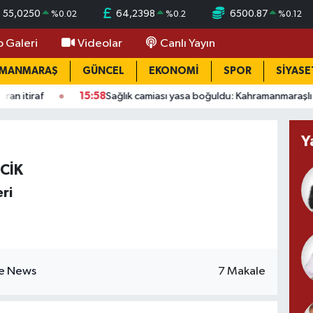
55,0250
64,2398
6500.87
%
0.02
%
0.2
%
0.12
o Galeri
Videolar
Canlı Yayın
AMANMARAŞ
GÜNCEL
EKONOMİ
SPOR
SİYASE
15:58
Sağlık camiası yasa boğuldu: Kahramanmaraşlı doktor öldü
Y
CİK
ri
7 Makale