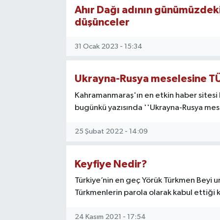
Ahır Dağı adının günümüzdeki
SAĞLIK
düşünceler
EĞİTİM
31 Ocak 2023 - 15:34
BÖLGE
Ukrayna-Rusya meselesine T
KEŞFET
Kahramanmaraş'ın en etkin haber sitesi
bugünkü yazısında ''Ukrayna-Rusya mes
POPÜLER
25 Şubat 2022 - 14:09
DÜNYA
Keyfiye Nedir?
TREND
Türkiye’nin en geç Yörük Türkmen Beyi u
MEDYA
Türkmenlerin parola olarak kabul ettiği k
24 Kasım 2021 - 17:54
OTOMOTİV