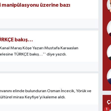
 manipülasyonu üzerine bazı
ÜRKÇE bakış…
 Kanal Maraş Köşe Yazarı Mustafa Karaaslan
elesine TÜRKÇE bakış…'' diye yazdı.
nvanını elinde bulunduran Osman İncecik, Yörük ve
ültürel mirası Keyfiye’yi kaleme aldı.
Ç
1