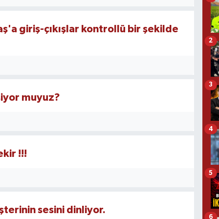
 giriş-çıkışlar kontrollü bir şekilde
2
3
işiyor muyuz?
4
ir !!!
5
rinin sesini dinliyor.
6