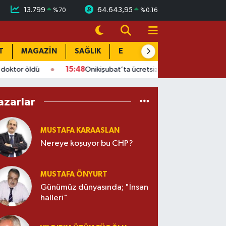
13.799
64.643,95
%
70
%
0.16
T
MAGAZİN
SAĞLIK
EĞİTİM
YAŞAM
DÜN
15:48
Onikişubat’ta ücretsiz üniversite kursunda son gün
azarlar
MUSTAFA KARAASLAN
Nereye koşuyor bu CHP?
MUSTAFA ÖNYURT
Günümüz dünyasında; "İnsan
halleri"