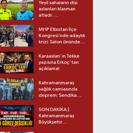
Yeşil sahaların dişi
aslanları klasman
atladı:
Kahramanmaraş’tan
üst lige iki transfer!
MHP Elbistan İlçe
Kongresi’nde adaylık
krizi: Salon önünde
biber gazlı müdahale
Karaaslan'ın Tekke
yazısına Erkoç'tan
açıklama!
Kahramanmaraş
sağlık camiasında
deprem: Sendika
başkanı istifa etti
SON DAKİKA |
Kahramanmaraş
Büyükşehir
Belediyesinde iki