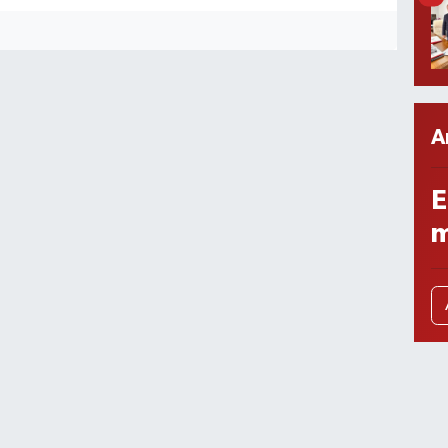
A
E
m