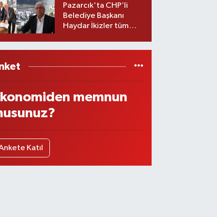
görev değişikliği!
Pazarcık'ta CHP’li
Belediye Başkanı
Haydar İkizler tüm
ekibiyle istifa etti! İşte
yeni partisi
nket
konomiden memnun
usunuz?
Ankete Katıl