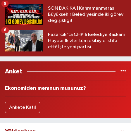
5
SON DAKİKA | Kahramanmaraş
Büyükşehir Belediyesinde iki görev
değişikliği!
6
Pazarcık'ta CHP’li Belediye Başkanı
Haydar İkizler tüm ekibiyle istifa
etti! İşte yeni partisi
Anket
Ekonomiden memnun musunuz?
Ankete Katıl