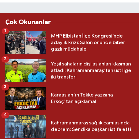
Çok Okunanlar
1
MHP Elbistan İlçe Kongresi’nde
adaylık krizi: Salon önünde biber
gazlı müdahale
2
Yeşil sahaların dişi aslanları klasman
atladı: Kahramanmaraş’tan üst lige
iki transfer!
3
Karaaslan'ın Tekke yazısına
Erkoç'tan açıklama!
4
Kahramanmaraş sağlık camiasında
deprem: Sendika başkanı istifa etti