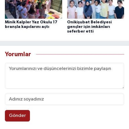
Minik Kalpler Yaz Okulu 17
Onikişubat Belediyesi
branşla kapılarını açtı
gençler için imkânları
seferber etti
Yorumlar
Gönder