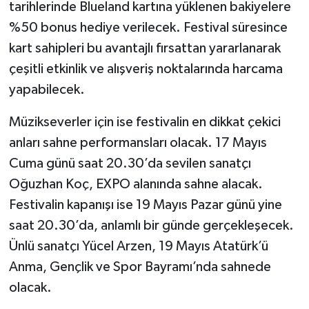
tarihlerinde Blueland kartına yüklenen bakiyelere
%50 bonus hediye verilecek. Festival süresince
TEKNOLOJİ
kart sahipleri bu avantajlı fırsattan yararlanarak
YAŞAM
çeşitli etkinlik ve alışveriş noktalarında harcama
yapabilecek.
KÜLTÜR SANAT
Müzikseverler için ise festivalin en dikkat çekici
anları sahne performansları olacak. 17 Mayıs
Cuma günü saat 20.30’da sevilen sanatçı
Oğuzhan Koç, EXPO alanında sahne alacak.
Festivalin kapanışı ise 19 Mayıs Pazar günü yine
saat 20.30’da, anlamlı bir günde gerçekleşecek.
Ünlü sanatçı Yücel Arzen, 19 Mayıs Atatürk’ü
Anma, Gençlik ve Spor Bayramı’nda sahnede
olacak.