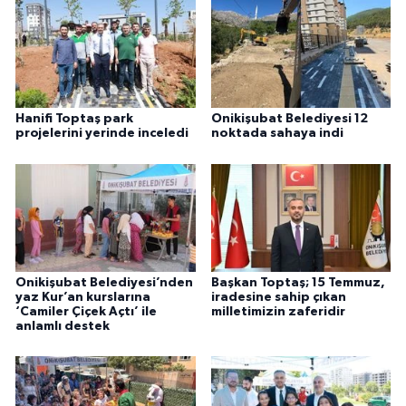
Hanifi Toptaş park
Onikişubat Belediyesi 12
projelerini yerinde inceledi
noktada sahaya indi
Onikişubat Belediyesi’nden
Başkan Toptaş; 15 Temmuz,
yaz Kur’an kurslarına
iradesine sahip çıkan
‘Camiler Çiçek Açtı’ ile
milletimizin zaferidir
anlamlı destek