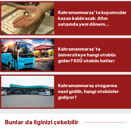
Kahramanmaraş'ta kuyumcular
kazan kaldıracak: Altın
satışında yeni dönem...
Kahramanmaraş'ta
üniversiteye hangi otobüs
gider? KSÜ otobüs hatları
Kahramanmaraş otogarına
nasıl gidilir, hangi otobüsler
gidiyor?
Bunlar da ilginizi çekebilir