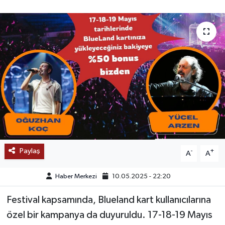
SAĞLIK
EĞİTİM
BÖLGE
KEŞFET
POPÜLER
DÜNYA
Paylaş
-
+
A
A
TREND
Haber Merkezi
10.05.2025 - 22:20
MEDYA
Festival kapsamında, Blueland kart kullanıcılarına
özel bir kampanya da duyuruldu. 17-18-19 Mayıs
OTOMOTİV