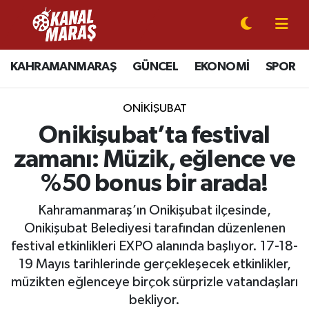
CANLI YAYIN
Kahramanmaraş Nöbetçi Eczaneler
KAHRAMANMARAŞ
GÜNCEL
EKONOMİ
SPOR
KAHRAMANMARAŞ
Kahramanmaraş Hava Durumu
ONİKİŞUBAT
GÜNCEL
Kahramanmaraş Namaz Vakitleri
Onikişubat’ta festival
zamanı: Müzik, eğlence ve
SPOR
Kahramanmaraş Trafik Yoğunluk Haritası
%50 bonus bir arada!
SİYASET
Süper Lig Puan Durumu ve Fikstür
Kahramanmaraş’ın Onikişubat ilçesinde,
Onikişubat Belediyesi tarafından düzenlenen
EKONOMİ
Tüm Manşetler
festival etkinlikleri EXPO alanında başlıyor. 17-18-
19 Mayıs tarihlerinde gerçekleşecek etkinlikler,
GÜNDEM
Son Dakika Haberleri
müzikten eğlenceye birçok sürprizle vatandaşları
MAGAZİN
Haber Arşivi
bekliyor.