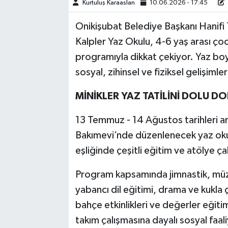
Kurtuluş Karaaslan
10.06.2026 - 17:45
TEKNOLOJİ
Onikişubat Belediye Başkanı Hanifi
Kalpler Yaz Okulu, 4-6 yaş arası çocu
YAŞAM
programıyla dikkat çekiyor. Yaz b
sosyal, zihinsel ve fiziksel gelişiml
KÜLTÜR SANAT
MİNİKLER YAZ TATİLİNİ DOLU D
13 Temmuz - 14 Ağustos tarihleri 
Bakımevi’nde düzenlenecek yaz oku
eşliğinde çeşitli eğitim ve atölye ça
Program kapsamında jimnastik, müzik,
yabancı dil eğitimi, drama ve kukla ç
bahçe etkinlikleri ve değerler eğitimi
takım çalışmasına dayalı sosyal faali