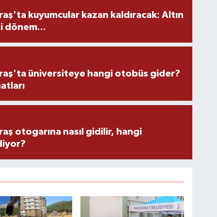
ş'ta kuyumcular kazan kaldıracak: Altın
i dönem...
ş'ta üniversiteye hangi otobüs gider?
atları
 otogarına nasıl gidilir, hangi
diyor?