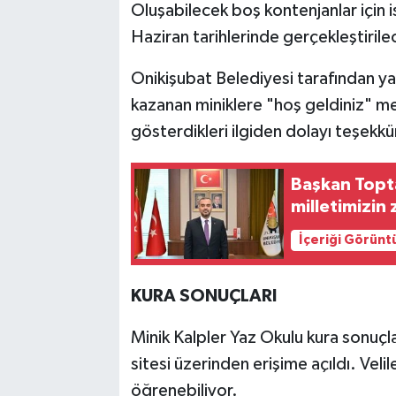
Oluşabilecek boş kontenjanlar için i
Haziran tarihlerinde gerçekleştirile
Onikişubat Belediyesi tarafından ya
kazanan miniklere "hoş geldiniz" mes
gösterdikleri ilgiden dolayı teşekkür
Başkan Topta
milletimizin 
İçeriği Görünt
KURA SONUÇLARI
Minik Kalpler Yaz Okulu kura sonuçla
sitesi üzerinden erişime açıldı. Vel
öğrenebiliyor.