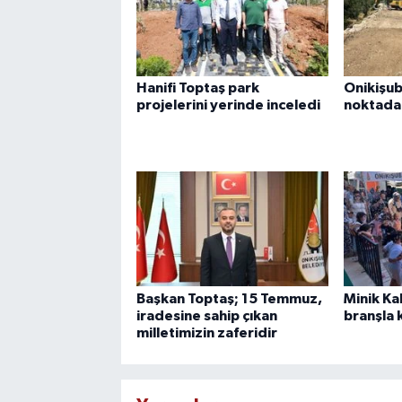
Hanifi Toptaş park
Onikişub
projelerini yerinde inceledi
noktada 
Başkan Toptaş; 15 Temmuz,
Minik Ka
iradesine sahip çıkan
branşla k
milletimizin zaferidir