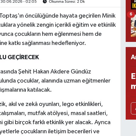
30.06.2026 - 02:05
Okunma Süresi: 2 Dk
6
 Toptaş'ın öncülüğünde hayata geçirilen Minik
klara yönelik zengin içerikli eğitim ve etkinlik
oyunca çocukların hem eğlenmesi hem de
erine katkı sağlanması hedefleniyor.
A
OLU GEÇİRECEK
arasında Şehit Hakan Akdere Gündüz
E
lunda çocuklar, alanında uzman eğitmenler
m
lışmalarına katılacak.
 akıl ve zekâ oyunları, lego etkinlikleri,
alışmaları, mutfak atölyesi, masal saatleri,
 gibi birçok farklı etkinlik yer alacak. Ayrıca
yetlerle çocukların iletişim becerileri ve