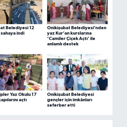
at Belediyesi 12
Onikişubat Belediyesi’nden
sahaya indi
yaz Kur’an kurslarına
‘Camiler Çiçek Açtı’ ile
anlamlı destek
lpler Yaz Okulu 17
Onikişubat Belediyesi
apılarını açtı
gençler için imkânları
seferber etti