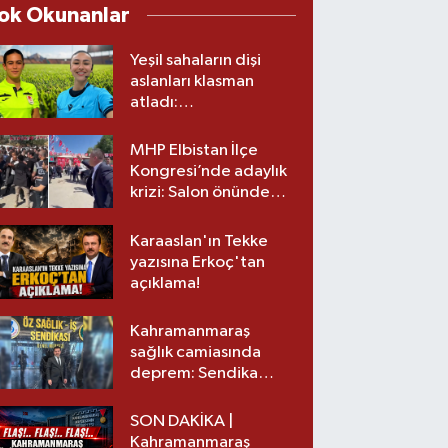
ok Okunanlar
Yeşil sahaların dişi
aslanları klasman
atladı:
Kahramanmaraş’tan
üst lige iki transfer!
MHP Elbistan İlçe
Kongresi’nde adaylık
krizi: Salon önünde
biber gazlı müdahale
Karaaslan'ın Tekke
yazısına Erkoç'tan
açıklama!
Kahramanmaraş
sağlık camiasında
deprem: Sendika
başkanı istifa etti
SON DAKİKA |
Kahramanmaraş