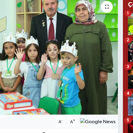
Ç
1
2
3
4
5
-
+
A
A