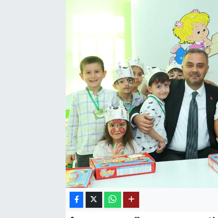
SAĞLIK
EĞİTİM
BÖLGE
KEŞFET
POPÜLER
DÜNYA
TREND
MEDYA
OTOMOTİV