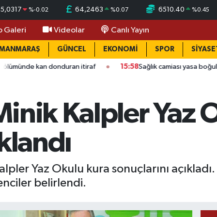
55,0317
64,2463
6510.40
%
-0.02
%
0.07
%
0.45
o Galeri
Videolar
Canlı Yayın
AMANMARAŞ
GÜNCEL
EKONOMİ
SPOR
SİYASE
n donduran itiraf
15:58
Sağlık camiası yasa boğuldu: Kahraman
inik Kalpler Yaz 
ıklandı
alpler Yaz Okulu kura sonuçlarını açıkladı
ciler belirlendi.