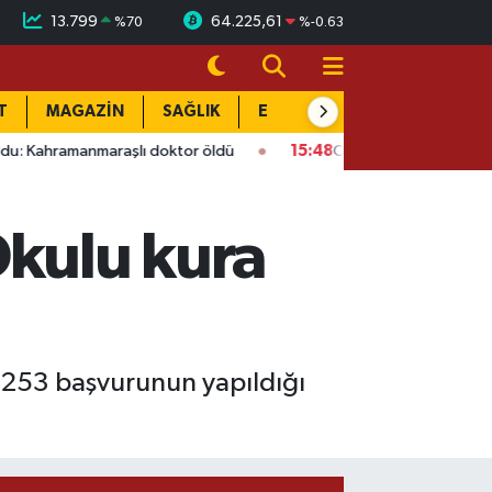
13.799
64.225,61
%
70
%
-0.63
T
MAGAZİN
SAĞLIK
EĞİTİM
YAŞAM
DÜN
maraşlı doktor öldü
15:48
Onikişubat’ta ücretsiz üniversite 
Okulu kura
. 253 başvurunun yapıldığı