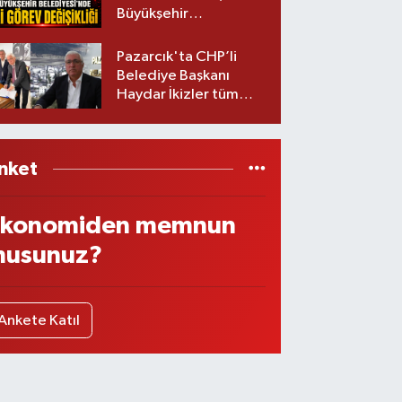
Büyükşehir
Belediyesinde iki
görev değişikliği!
Pazarcık'ta CHP’li
Belediye Başkanı
Haydar İkizler tüm
ekibiyle istifa etti! İşte
yeni partisi
nket
konomiden memnun
usunuz?
Ankete Katıl