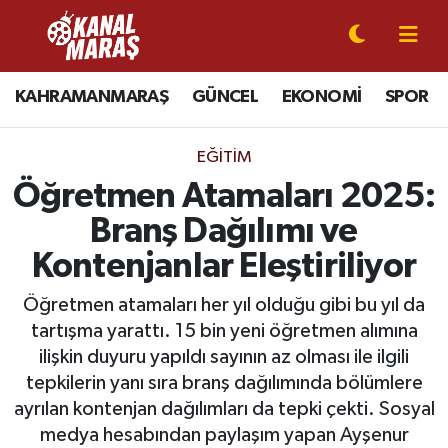
CANLI YAYIN
Kahramanmaraş Nöbetçi Eczaneler
KAHRAMANMARAŞ
GÜNCEL
EKONOMİ
SPOR
KAHRAMANMARAŞ
Kahramanmaraş Hava Durumu
EĞİTİM
GÜNCEL
Kahramanmaraş Namaz Vakitleri
Öğretmen Atamaları 2025:
Branş Dağılımı ve
SPOR
Kahramanmaraş Trafik Yoğunluk Haritası
Kontenjanlar Eleştiriliyor
SİYASET
Süper Lig Puan Durumu ve Fikstür
Öğretmen atamaları her yıl olduğu gibi bu yıl da
tartışma yarattı. 15 bin yeni öğretmen alımına
EKONOMİ
Tüm Manşetler
ilişkin duyuru yapıldı sayının az olması ile ilgili
tepkilerin yanı sıra branş dağılımında bölümlere
GÜNDEM
Son Dakika Haberleri
ayrılan kontenjan dağılımları da tepki çekti. Sosyal
MAGAZİN
Haber Arşivi
medya hesabından paylaşım yapan Ayşenur