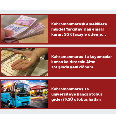
Kahramanmaraşlı emeklilere
müjde! Yargıtay’dan emsal
karar: SGK faiziyle ödeme
yapacak
Kahramanmaraş'ta kuyumcular
kazan kaldıracak: Altın
satışında yeni dönem...
Kahramanmaraş'ta
üniversiteye hangi otobüs
gider? KSÜ otobüs hatları