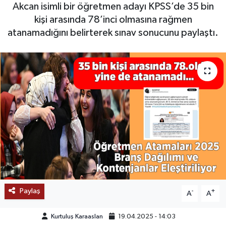
Akcan isimli bir öğretmen adayı KPSS’de 35 bin
SAĞLIK
kişi arasında 78’inci olmasına rağmen
atanamadığını belirterek sınav sonucunu paylaştı.
EĞİTİM
BÖLGE
KEŞFET
POPÜLER
DÜNYA
TREND
Paylaş
-
+
A
A
MEDYA
Kurtuluş Karaaslan
19.04.2025 - 14:03
OTOMOTİV