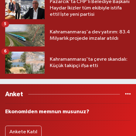
Pazarcık'ta CHP’li Belediye Başkanı
Haydar İkizler tüm ekibiyle istifa
etti! İşte yeni partisi
5
Kahramanmaraş'a dev yatırım: 83.4
Milyarlık projede imzalar atıldı
6
Kahramanmaraş'ta çevre skandalı:
Küçük takipçi ifşa etti
Anket
Ekonomiden memnun musunuz?
Ankete Katıl