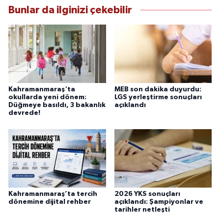
Bunlar da ilginizi çekebilir
Kahramanmaraş'ta
MEB son dakika duyurdu:
okullarda yeni dönem:
LGS yerleştirme sonuçları
Düğmeye basıldı, 3 bakanlık
açıklandı
devrede!
Kahramanmaraş’ta tercih
2026 YKS sonuçları
dönemine dijital rehber
açıklandı: Şampiyonlar ve
tarihler netleşti