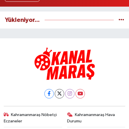
Yükleniyor...
Kahramanmaraş Nöbetçi
Kahramanmaraş Hava
Eczaneler
Durumu