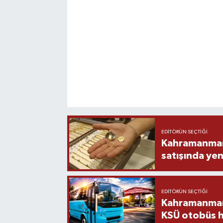
EDITÖRÜN SEÇTIĞI
Kahramanmara
satışında yen
EDITÖRÜN SEÇTIĞI
Kahramanmara
KSÜ otobüs h