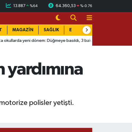
13.887
64.360,53
%
64
%
-0.76
T
MAGAZİN
SAĞLIK
EĞİTİM
YAŞAM
DÜN
dönem: Düğmeye basıldı, 3 bakanlık devrede!
09:08
Eskişehir
in yardımına
otorize polisler yetişti.