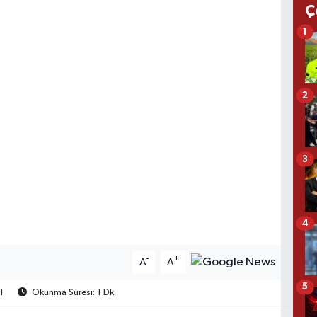
Ç
1
2
3
4
-
+
A
A
5
1
Okunma Süresi: 1 Dk