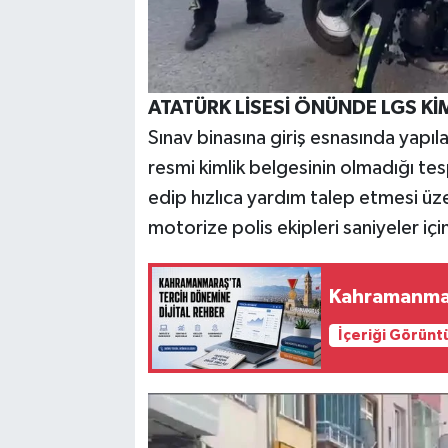
ATATÜRK LİSESİ ÖNÜNDE LGS KİM
Sınav binasına giriş esnasında yapıl
resmi kimlik belgesinin olmadığı te
edip hızlıca yardım talep etmesi ü
motorize polis ekipleri saniyeler iç
Kahramanmara
İçeriği Görünt