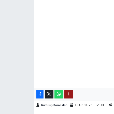
SAĞLIK
EĞİTİM
BÖLGE
KEŞFET
POPÜLER
DÜNYA
TREND
MEDYA
Kurtuluş Karaaslan
13.06.2026 - 12:08
OTOMOTİV