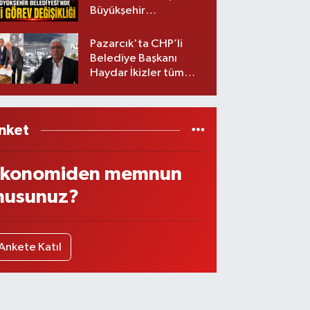
Büyükşehir
Belediyesinde iki
görev değişikliği!
Pazarcık'ta CHP’li
Belediye Başkanı
Haydar İkizler tüm
ekibiyle istifa etti! İşte
yeni partisi
nket
konomiden memnun
usunuz?
Ankete Katıl