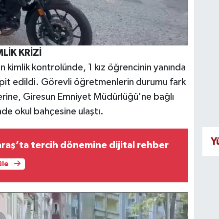
LİK KRİZİ
an kimlik kontrolünde, 1 kız öğrencinin yanında
spit edildi. Görevli öğretmenlerin durumu fark
zerine, Giresun Emniyet Müdürlüğü'ne bağlı
inde okul bahçesine ulaştı.
Y
ş’ta tercih dönemine dijital rehber
üle