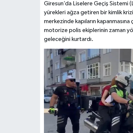
Giresun’da Liselere Geçiş Sistemi (
yürekleri ağza getiren bir kimlik kri
TEKNOLOJİ
merkezinde kapıların kapanmasına ç
YAŞAM
motorize polis ekiplerinin zaman yö
geleceğini kurtardı.
KÜLTÜR SANAT