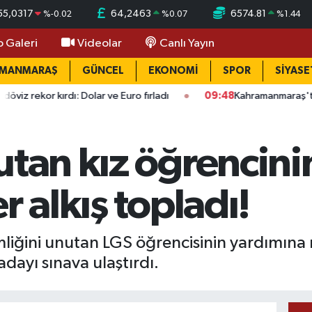
55,0317
64,2463
6574.81
%
-0.02
%
0.07
%
1.44
o Galeri
Videolar
Canlı Yayın
AMANMARAŞ
GÜNCEL
EKONOMİ
SPOR
SİYASE
Dolar ve Euro fırladı
09:48
Kahramanmaraş'ta okullarda yeni 
utan kız öğrencin
r alkış topladı!
liğini unutan LGS öğrencisinin yardımına m
dayı sınava ulaştırdı.