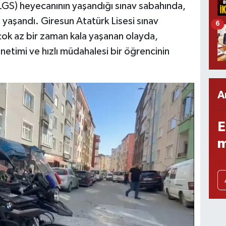
LGS) heyecanının yaşandığı sınav sabahında,
zi yaşandı. Giresun Atatürk Lisesi sınav
6
ok az bir zaman kala yaşanan olayda,
netimi ve hızlı müdahalesi bir öğrencinin
A
E
m