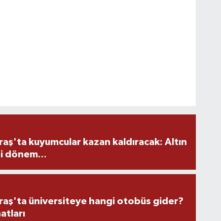
ş'ta kuyumcular kazan kaldıracak: Altın
i dönem...
ş'ta üniversiteye hangi otobüs gider?
atları