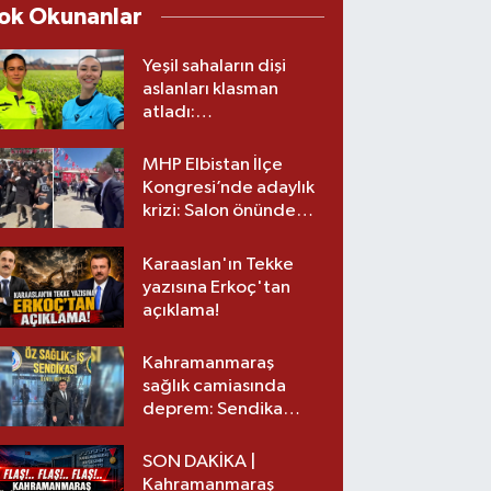
ok Okunanlar
Yeşil sahaların dişi
aslanları klasman
atladı:
Kahramanmaraş’tan
üst lige iki transfer!
MHP Elbistan İlçe
Kongresi’nde adaylık
krizi: Salon önünde
biber gazlı müdahale
Karaaslan'ın Tekke
yazısına Erkoç'tan
açıklama!
Kahramanmaraş
sağlık camiasında
deprem: Sendika
başkanı istifa etti
SON DAKİKA |
Kahramanmaraş